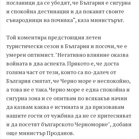
посланици да се убедят, че България е сигурна
и спокойна дестинация и да поканят своите
сънародници на почивка“, каза министърът.
Той коментира предстоящия летен
туристически сезон в България и посочи, че е
умерен оптимист. "Негативно влияние оказва
войната в два аспекта. Прякото е, че доста
голяма част от тези, които са по-далеч от
България смятат, че Черно море е неспокойно,
а това не е така. Черно море е една спокойна и
сигурна зона и се опитвам по всякакъв начин
да казвам каква е истината и да призовавам
нашите гости от чужбина да не се притесняват
и да посетят българското Черноморие", добави
още министър Проданов.