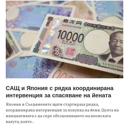
САЩ и Япония с рядка координирана
интервенция за спасяване на йената
Япония и Съединените щати стартираха рядка,
координирана интервенция за покупка на йени. Целта на
инициативата е да спре обезценяването на японската
валута, която...