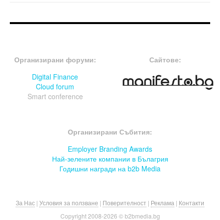
FOOTER-ФОРУМИ
FOOTER-MIDDLE
Организирани форуми:
Сайтове:
Digital Finance
Cloud forum
Smart conference
FOOTER-СЪБИТИЯ
Организирани Събития:
Employer Branding Awards
Най-зелените компании в Бълагрия
Годишни награди на b2b Media
За Нас
|
Условия за ползване
|
Поверителност
|
Реклама
|
Контакти
Copyright 2008-
2026 © b2bmedia.bg