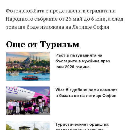
Фотоизложбата е представена в сградата на
Народното събрание от 26 май до 6 юни, а след
това ще бъде изложена на Летище София.
Още от Туризъм
Ръст в пътуванията на
българите в чужбина през
юни 2026 година
Wizz Air добавя осми самолет
в базата си на летище София
Туристическият бранш на
протест срещу летните