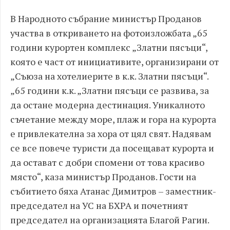
В Народното събрание министър Проданов
участва в откриването на фотоизложбата „65
години курортен комплекс „Златни пясъци“,
която е част от инициативите, организирани от
„Съюза на хотелиерите в к.к. Златни пясъци“.
„65 години к.к. „Златни пясъци се развива, за
да остане модерна дестинация. Уникалното
съчетание между море, плаж и гора на курорта
е привлекателна за хора от цял свят. Надявам
се все повече туристи да посещават курорта и
да остават с добри спомени от това красиво
място“, каза министър Проданов. Гости на
събитието бяха Атанас Димитров – заместник-
председател на УС на БХРА и почетният
председател на организацията Благой Рагин.