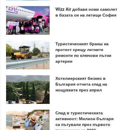
Wizz Air добавя осми самолет
в базата си на летище София
Туристическият бранш на
протест срещу летните
ремонти по ключови пътни
артерии
Хотелиерският бизнес в
България отчита спад на
нощувките през април
Спад в туристическата
активност: Милион българи
са пътували през първото
тримесечие на 2026