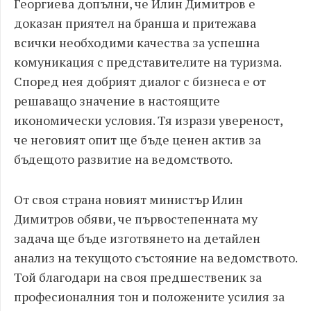
Георгиева допълни, че Илин Димитров е
доказан приятел на бранша и притежава
всички необходими качества за успешна
комуникация с представителите на туризма.
Според нея добрият диалог с бизнеса е от
решаващо значение в настоящите
икономически условия. Тя изрази увереност,
че неговият опит ще бъде ценен актив за
бъдещото развитие на ведомството.
От своя страна новият министър Илин
Димитров обяви, че първостепенната му
задача ще бъде изготвянето на детайлен
анализ на текущото състояние на ведомството.
Той благодари на своя предшественик за
професионалния тон и положените усилия за