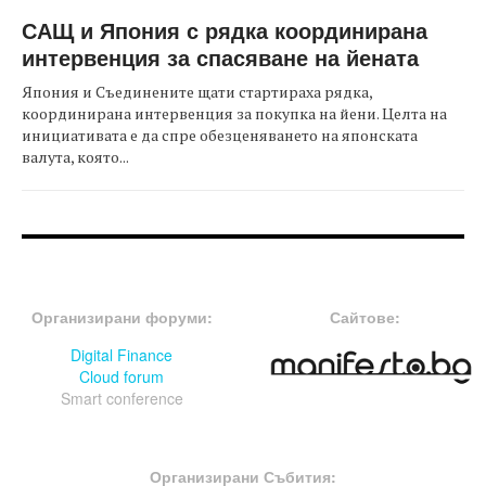
САЩ и Япония с рядка координирана
интервенция за спасяване на йената
Япония и Съединените щати стартираха рядка,
координирана интервенция за покупка на йени. Целта на
инициативата е да спре обезценяването на японската
валута, която...
FOOTER-ФОРУМИ
FOOTER-MIDDLE
Организирани форуми:
Сайтове:
Digital Finance
Cloud forum
Smart conference
FOOTER-СЪБИТИЯ
Организирани Събития: