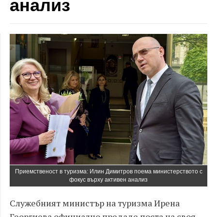
анализ
Приемственост в туризма: Илин Димитров поема министерството с
фокус върху активен анализ
Служебният министър на туризма Ирена
Георгиева официално предаде поста на своя