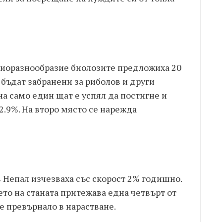
биоразнообразие биолозите предложиха 20
бъдат забранени за риболов и други
а само един щат е успял да постигне и
2.9%. На второ място се нарежда
 Непал изчезваха със скорост 2% годишно.
то на станата притежава една четвърт от
 е превърнало в нарастване.