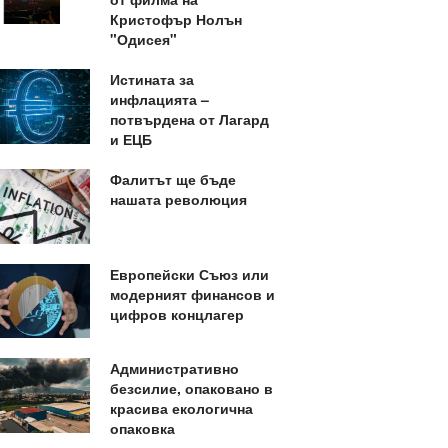
Кристофър Нолън
"Одисея"
Истината за
инфлацията –
потвърдена от Лагард
и ЕЦБ
Фалитът ще бъде
нашата революция
Европейски Съюз или
модерният финансов и
цифров концлагер
Административно
безсилие, опаковано в
красива екологична
опаковка