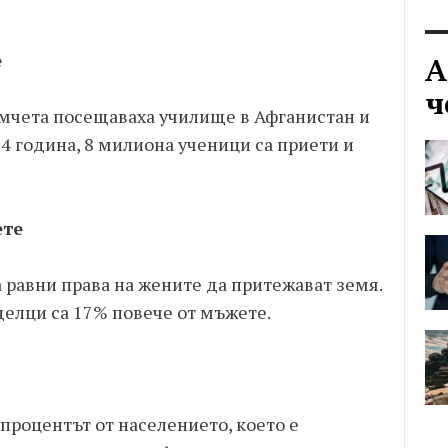
е
А
ч
омчета посещаваха училище в Афганистан и
4 година, 8 милиона ученици са приети и
ете
а равни права на жените да притежават земя.
елци са 17% повече от мъжете.
 процентът от населението, което е