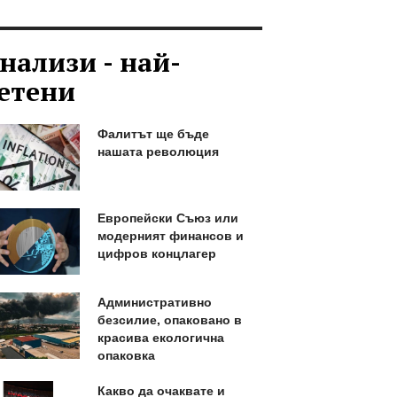
нализи - най-
етени
Фалитът ще бъде
нашата революция
Европейски Съюз или
модерният финансов и
цифров концлагер
Административно
безсилие, опаковано в
красива екологична
опаковка
Какво да очаквате и