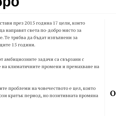
бро
тави през 2015 година 17 цели, които
да направят света по-добро място за
. Те трябва да бъдат изпълнени за
щите 15 години.
т амбициозните задачи са свързани с
е на климатичните промени и премахване на
те проблеми на човечеството е цел, която
О
ози кратък период, но позитивната промяна