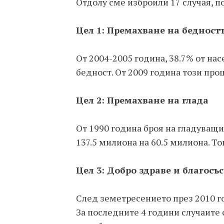
Отдолу сме изброили 17 случая, п
Цел 1: Премахване на бедност
От 2004-2005 година, 38.7% от н
бедност. От 2009 година този проц
Цел 2: Премахване на глада
От 1990 година броя на гладуващи
137.5 милиона на 60.5 милиона. Тов
Цел 3: Добро здраве и благосъ
След земетресението през 2010 го
За последните 4 години случаите 