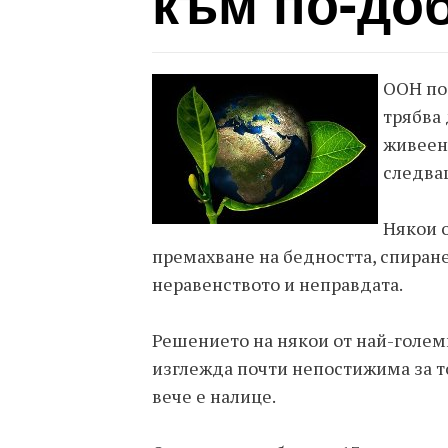
към по-до
ООН пос
трябва 
живеене
следва
Някои о
премахване на бедността, спиран
неравенството и неправдата.
Решението на някои от най-големи
изглежда почти непостижима за т
вече е налице.