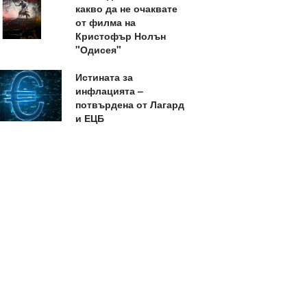
какво да не очаквате
от филма на
Кристофър Нолън
"Одисея"
Истината за
инфлацията –
потвърдена от Лагард
и ЕЦБ