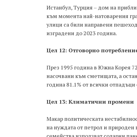
Истанбул, Турция – дом на прибли
към момента най-натоварения град
улици са били направени пешеход
изградени до 2023 година.
Цел 12: Отговорно потреблени
През 1995 година в Южна Корея 7
насочвани към сметищата, а остан
година 81.1% от всички отпадъци 
Цел 13: Климатични промени
Макар политическата нестабилнос
на нуждата от петрол и природен г
семейства използват соларни пан