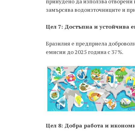
принудено да използва отворени 
замърсява водоизточниците и при
Цел 7: Достъпна и устойчива 
Бразилия е предприела доброволн
емисии до 2025 година с 37%.
Цел 8: Добра работа и иконом