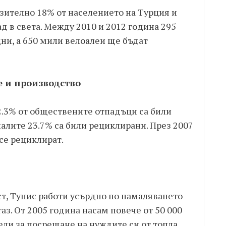
зително 18% от населението на Турция и
 в света. Между 2010 и 2012 година 295
ни, а 650 мили велоалеи ще бъдат
е и производство
2.3% от обществените отпадъци са били
алите 23.7% са били рециклирани. През 2007
се рециклират.
т, Тунис работи усърдно по намаляването
аз. От 2005 година насам повече от 50 000
ели за посрещане на нуждите си от топла