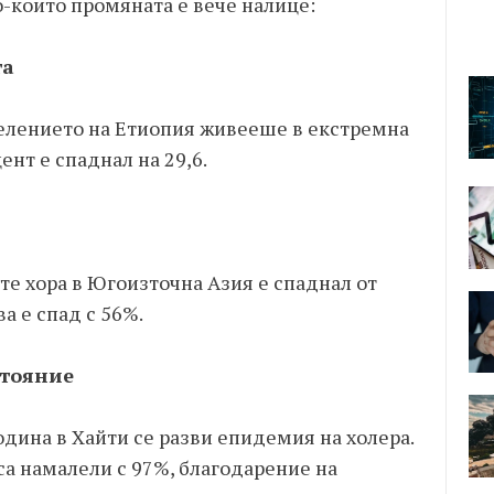
о-които промяната е вече налице:
та
аселението на Етиопия живееше в екстремна
ент е спаднал на 29,6.
те хора в Югоизточна Азия е спаднал от
а е спад с 56%.
стояние
дина в Хайти се разви епидемия на холера.
са намалели с 97%, благодарение на