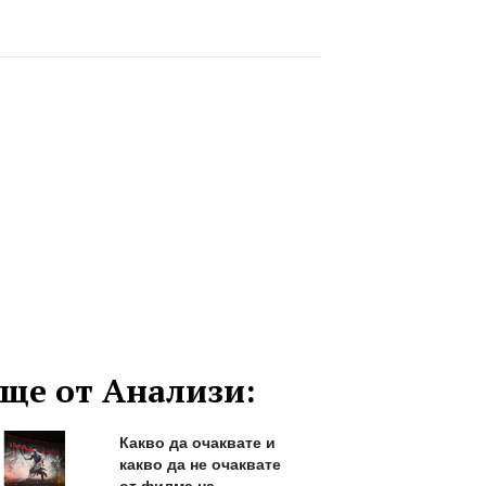
ще от Анализи:
Какво да очаквате и
какво да не очаквате
от филма на