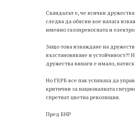
Скандалът е, че всички дружества
следва да обясни кое налага изва
именно газопреносната и електро
Защо това изваждане на дружества
възстановяване и устойчивост?! Н
дружества винаги е имало, натиск 
Но ГЕРБ все пак успяваха да упра
критични за националната сигурно
спретнат цветна революция.
Пред БНР