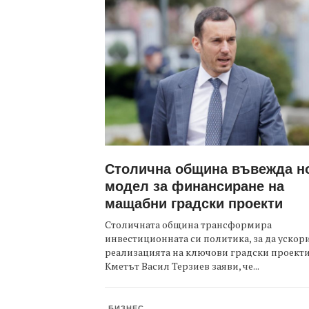
Столична община въвежда н
модел за финансиране на
мащабни градски проекти
Столичната община трансформира
инвестиционната си политика, за да ускор
реализацията на ключови градски проекти
Кметът Васил Терзиев заяви, че...
БИЗНЕС