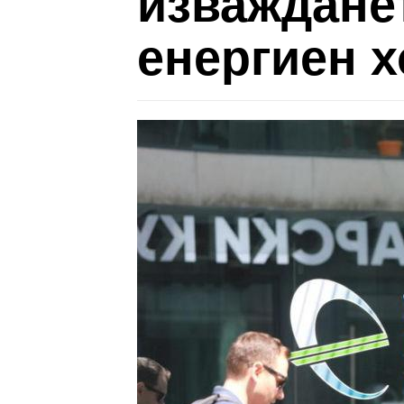
изважданет
енергиен 