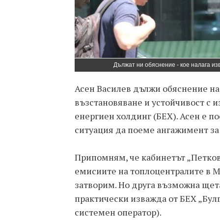
Дължат ни обяснение - кое налага из
Асен Василев дължи обяснение на 
възстановяване и устойчивост с и
енергиен холдинг (БЕХ). Асен е п
ситуация да поеме ангажимент за 
Припомням, че кабинетът „Петков
емисиите на топлоцентралите в М
затворим. Но друга възможна щета
практически изважда от БЕХ „Бул
системен оператор).