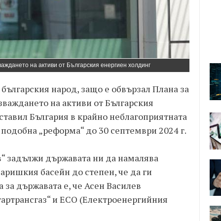
важдането на активи от Българския енергиен холдинг
българския народ, защо е обвързал Плана за
зваждането на активи от Българския
оставил България в крайно неблагоприятната
подобна „реформа“ до 30 септември 2024 г.
“ задължи държавата ни да намалява
аришкия басейн до степен, че да ги
 за държавата е, че Асен Василев
гартрансгаз“ и ЕСО (Електроенергийния