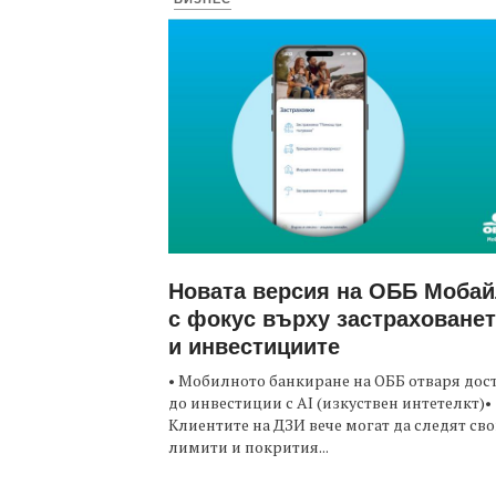
Новата версия на ОББ Моба
с фокус върху застраховане
и инвестициите
• Мобилното банкиране на ОББ отваря дос
до инвестиции с AI (изкуствен интетелкт)•
Клиентите на ДЗИ вече могат да следят св
лимити и покрития...