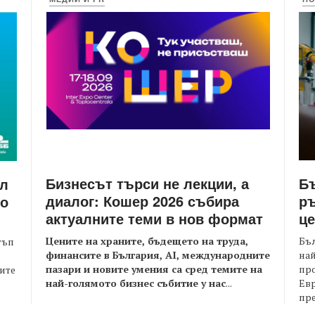
Бизнесът търси не лекции, а
Бъ
йл
диалог: Кошер 2026 събира
ръ
то
актуалните теми в нов формат
це
Цените на храните, бъдещето на труда,
Бъл
тъп
финансите в България, AI, международните
най
пазари и новите умения са сред темите на
пр
оите
най-голямото бизнес събитие у нас
...
Евр
пре