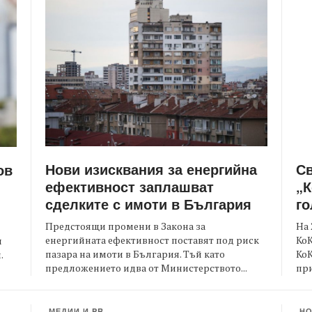
Нови изисквания за енергийна
С
ов
ефективност заплашват
„К
сделките с имоти в България
го
Предстоящи промени в Закона за
На 
енергийната ефективност поставят под риск
КоК
и
пазара на имоти в България. Тъй като
Ко
.
предложението идва от Министерството...
при
МЕДИИ И PR
Н