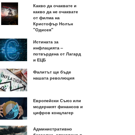
Какво да очаквате и
какво да не очаквате
от филма на
Кристофър Нолън
"Одисея"
Истината за
инфлацията –
потвърдена от Лагард
и ЕЦБ
Фалитът ще бъде
нашата революция
Европейски Съюз или
модерният финансов и
цифров концлагер
Административно
безсилие, опаковано в