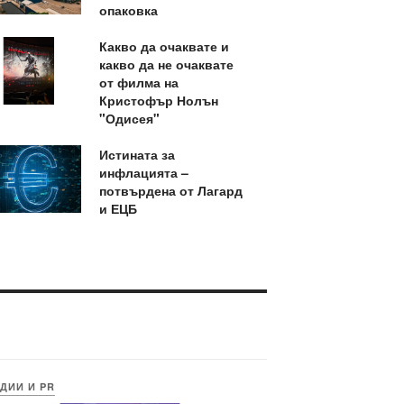
опаковка
Какво да очаквате и
какво да не очаквате
от филма на
Кристофър Нолън
"Одисея"
Истината за
инфлацията –
потвърдена от Лагард
и ЕЦБ
ДИИ И PR