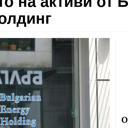
о на активи от 
холдинг
О