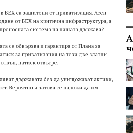
 в БЕХ са защитени от приватизация. Асен
ждане от БЕХ на критична инфраструктура, а
преносната система на нашата държава?
А
та се обвързва и гарантира от Плана за
ч
атиск за приватизация на тези две златни
отвън, натиск отвътре.
вляват държавата без да унищожават активи,
ст. Вероятно и затова се наложи да им