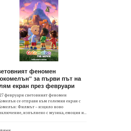
ветовният феномен
окомелън“ за първи път на
лям екран през февруари
27 февруари световният феномен
омелън се отправя към големия екран с
Комелън: Филмът – изцяло ново
ключение, изпълнено с музика, емоция и...
ОВИНИ