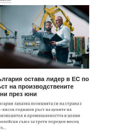
лгария остава лидер в ЕС по
ст на производствените
ни през юни
гария запазва позицията си на страна с
-висок годишен ръст на цените на
оизводител в промишлеността в целия
опейски съюз за трети пореден месец
з...