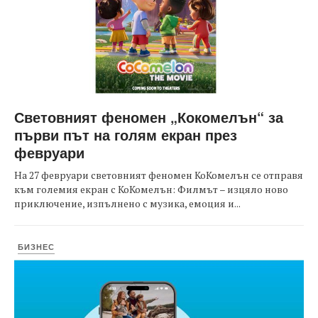
Световният феномен „Кокомелън“ за
първи път на голям екран през
февруари
На 27 февруари световният феномен КоКомелън се отправя
към големия екран с КоКомелън: Филмът – изцяло ново
приключение, изпълнено с музика, емоция и...
БИЗНЕС