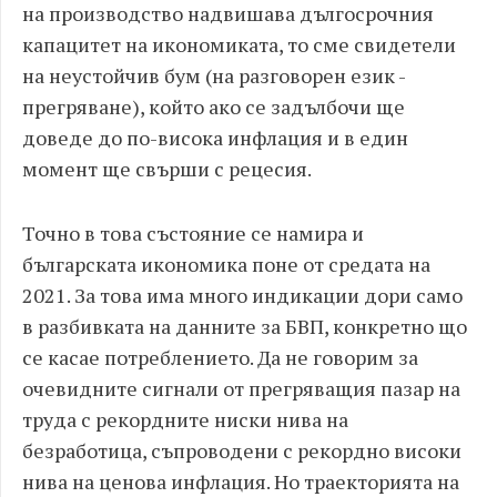
на производство надвишава дългосрочния
капацитет на икономиката, то сме свидетели
на неустойчив бум (на разговорен език -
прегряване), който ако се задълбочи ще
доведе до по-висока инфлация и в един
момент ще свърши с рецесия.
Точно в това състояние се намира и
българската икономика поне от средата на
2021. За това има много индикации дори само
в разбивката на данните за БВП, конкретно що
се касае потреблението. Да не говорим за
очевидните сигнали от прегряващия пазар на
труда с рекордните ниски нива на
безработица, съпроводени с рекордно високи
нива на ценова инфлация. Но траекторията на