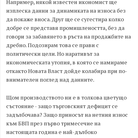
Например, някой известен икономист ще
изплеска данни за динамиката на износа без
да покаже вноса. Друг ще се сугестира колко
добре се представя промишлеността, без да
говори за забавянето в ръста на продажбите на
дребно. Подозирам това се прави с
политически цели. Но наративът за
икономическата утопия, в която се намираме
откакто Новата Власт дойде колабира при по-
внимателен поглед над данните.
Щом производството ни е в толкова цветущо
състояние - защо търговският дефицит се
задълбочава? Защо приносът на нетния износ
към БВП през първо тримесечие на
настоящата година е най-дълбоко