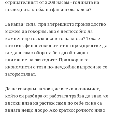
отрицателният от 2008 насам - годината на
последната глобална финансова криза?
За каква "сила" при вътрешното производство
можем да говорим, ако е неспособно да
компенсира оскъпяването на вноса? Това е
като във финансовия отчет на предприятие да
гледаш само оборота без да обръщаш
внимание на разходите. Придворните
икономисти с тези по-неудобни въпроси не се
затормозяват.
Да не говорим за това, че всеки икономист,
който си разбира от работата трябва да знае, че
високи нива на растеж сами по себе си не са
винаги нещо добро. Ако краткосрочното ниво