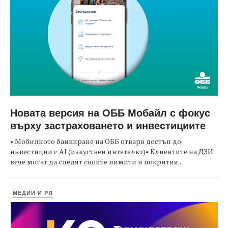
Новата версия на ОББ Мобайл с фокус
върху застраховането и инвестициите
• Мобилното банкиране на ОББ отваря достъп до
инвестиции с AI (изкуствен интетелкт)• Клиентите на ДЗИ
вече могат да следят своите лимити и покрития...
МЕДИИ И PR