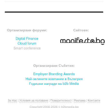
FOOTER-ФОРУМИ
FOOTER-MIDDLE
Организирани форуми:
Сайтове:
Digital Finance
Cloud forum
Smart conference
FOOTER-СЪБИТИЯ
Организирани Събития:
Employer Branding Awards
Най-зелените компании в Бълагрия
Годишни награди на b2b Media
За Нас
|
Условия за ползване
|
Поверителност
|
Реклама
|
Контакти
Copyright 2008-
2026 © b2bmedia.bg