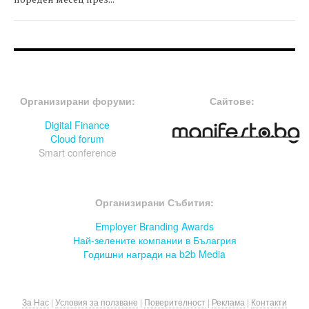
FOOTER-ФОРУМИ
FOOTER-MIDDLE
Организирани форуми:
Сайтове:
Digital Finance
Cloud forum
Smart conference
FOOTER-СЪБИТИЯ
Организирани Събития:
Employer Branding Awards
Най-зелените компании в Бълагрия
Годишни награди на b2b Media
За Нас
|
Условия за ползване
|
Поверителност
|
Реклама
|
Контакти