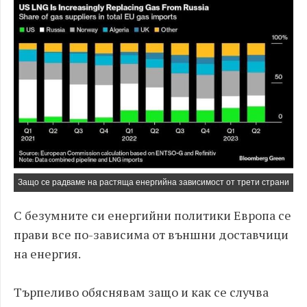
Защо се радваме на растяща енергийна зависимост от трети страни
С безумните си енергийни политики Европа се
прави все по-зависима от външни доставчици
на енергия.
Търпеливо обяснявам защо и как се случва