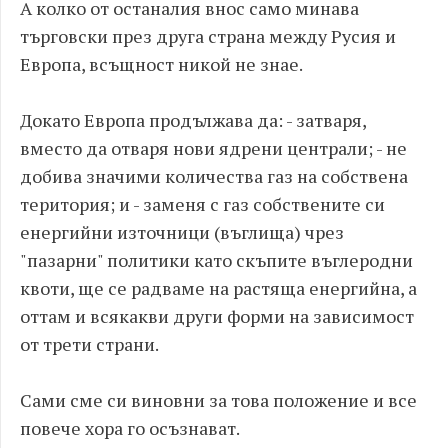
А колко от останалия внос само минава
търговски през друга страна между Русия и
Европа, всъщност никой не знае.
Докато Европа продължава да: - затваря,
вместо да отваря нови ядрени централи; - не
добива значими количества газ на собствена
територия; и - заменя с газ собствените си
енергийни източници (въглища) чрез
"пазарни" политики като скъпите въглеродни
квоти, ще се радваме на растяща енергийна, а
оттам и всякакви други форми на зависимост
от трети страни.
Сами сме си виновни за това положение и все
повече хора го осъзнават.