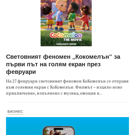
Световният феномен „Кокомелън“ за
първи път на голям екран през
февруари
На 27 февруари световният феномен КоКомелън се отправя
към големия екран с КоКомелън: Филмът – изцяло ново
приключение, изпълнено с музика, емоция и...
БИЗНЕС