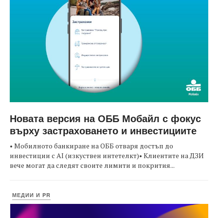
Новата версия на ОББ Мобайл с фокус
върху застраховането и инвестициите
• Мобилното банкиране на ОББ отваря достъп до
инвестиции с AI (изкуствен интетелкт)• Клиентите на ДЗИ
вече могат да следят своите лимити и покрития...
МЕДИИ И PR