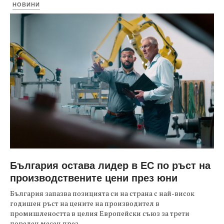
НОВИНИ
България остава лидер в ЕС по ръст на
производствените цени през юни
България запазва позицията си на страна с най-висок
годишен ръст на цените на производител в
промишлеността в целия Европейски съюз за трети
пореден месец през...