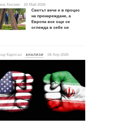
ана Хюсеин
20 Май 2026
Светът вече е в процес
на пренареждане, а
Европа все още се
оглежда в себе си
кър Карлсън
09 Апр 2026
АНАЛИЗИ