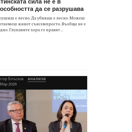
тинската сила не е в
особността да се разрушава
рушиш е лесно. Да убиваш е лесно. Можеш
отнемеш живот съвсемпросто. Въобще не е
дно. Глупавите хора го правят ...
ктор Блъсков
АНАЛИЗИ
 Мар 2026