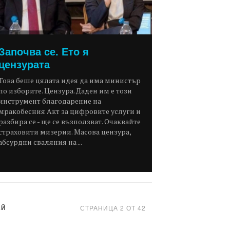
Започва се. Ето я
цензурата
Това беше цялата идея да има министър
по изборите. Цензура. Даден им е този
инструмент благодарение на
мракобесния Акт за цифровите услуги и
разбира се - ще се възползват. Очаквайте
страховити мизерии. Масова цензура,
абсурдни сваляния на ...
АЙ
СТРАНИЦА 2 ОТ 42