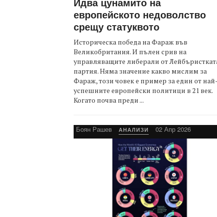
Идва цунамито на
европейското недоволство
срещу статуквото
Историческа победа на Фараж във
Великобритания. И пълен срив на
управляващите либерали от Лейбъристкат
партия. Няма значение какво мислим за
Фараж, този човек е пример за един от най
успешните европейски политици в 21 век.
Когато почва преди ...
Боян Рашев
02 Апр 2026
АНАЛИЗИ