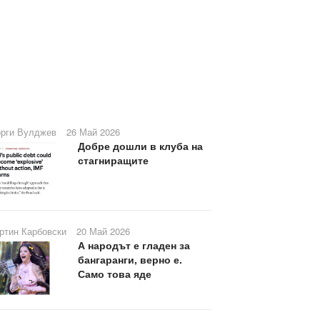
орги Вулджев
26 Май 2026
Добре дошли в клуба на
стагниращите
ртин Карбовски
20 Май 2026
А народът е гладен за
бангаранги, верно е.
Само това яде