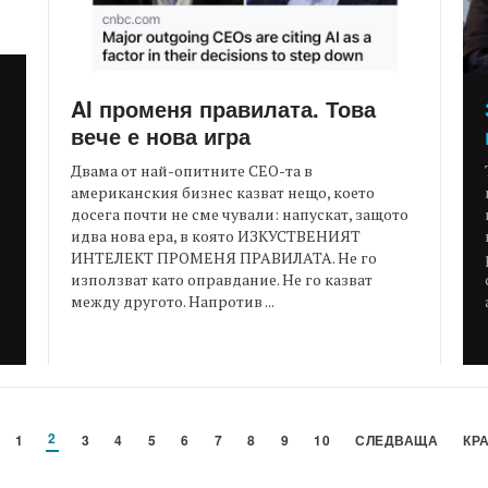
:
AI променя правилата. Това
вече е нова игра
Двама от най-опитните CEO-та в
американския бизнес казват нещо, което
досега почти не сме чували: напускат, защото
идва нова ера, в която ИЗКУСТВЕНИЯТ
ИНТЕЛЕКТ ПРОМЕНЯ ПРАВИЛАТА. Не го
използват като оправдание. Не го казват
между другото. Напротив ...
2
1
3
4
5
6
7
8
9
10
СЛЕДВАЩА
КР