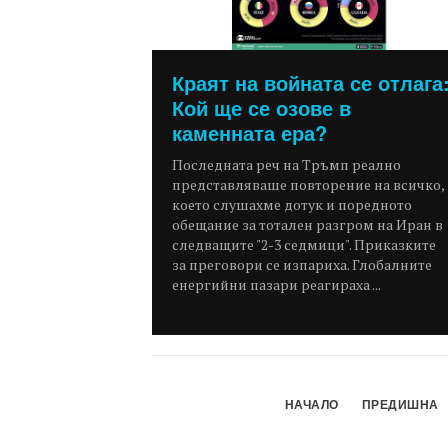
Краят на войната се отлага
Кой ще се озове в
каменната ера?
Последната реч на Тръмп реално
представляваше повторение на всичко,
което слушахме дотук и поредното
обещание за тотален разгром на Иран в
следващите "2-3 седмици". Приказките
за преговори се изпариха. Глобалните
енергийни пазари реагираха ...
НАЧАЛО
ПРЕДИШНА