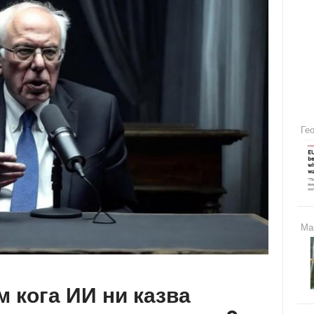
Ге
Ма
м кога ИИ ни казва