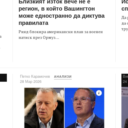
Близкият изток вече не е
Ис
регион, в който Вашингтон
сп
може едностранно да диктува
Да 
правилата
да 
тру
Рияд блокира американски план за военен
а
натиск през Ормуз. ...
-
Петко Карамочев
Ви
АНАЛИЗИ
28 Мар 2026
24