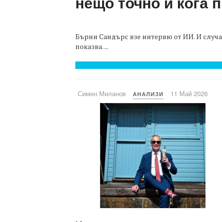
нещо точно и кога 
Бърни Сандърс взе интервю от ИИ. И случай
показва. ...
Симен Миланов
11 Май 2026
АНАЛИЗИ