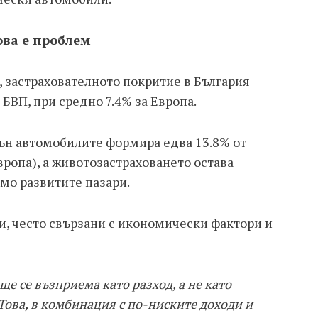
ова е проблем
 застрахователното покритие в България
 БВП, при средно 7.4% за Европа.
ън автомобилите формира едва 13.8% от
вропа), а животозастраховането остава
мо развитите пазари.
, често свързани с икономически фактори и
ще се възприема като разход, а не като
Това, в комбинация с по-ниските доходи и