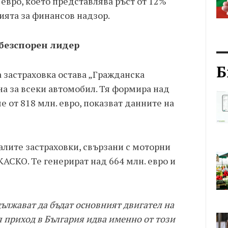
 евро, което представлява ръст от 12%
сията за финансов надзор.
безспорен лидер
Б
а застраховка остава „Гражданска
на за всеки автомобил. Тя формира над
е от 818 млн. евро, показват данните на
алите застраховки, свързани с моторни
АСКО. Те генерират над 664 млн. евро и
лжават да бъдат основният двигател на
я приход в България идва именно от този