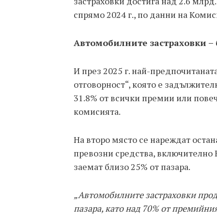
застраховки достига над 2.6 млрд.
спрямо 2024 г., по данни на Коми
Автомобилните застраховки – 
И през 2025 г. най-предпочитанат
отговорност“, която е задължител
31.8% от всички премии или повеч
комисията.
На второ място се нареждат остан
превозни средства, включително К
заемат близо 25% от пазара.
„Автомобилните застраховки продъ
пазара, като над 70% от премийни