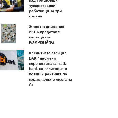
над 108 хиляди
чуждестранни
работници за три
години
Живот в движение:
ИКЕА представя
колекцията
KOMPISHÄNG
Кредитната агенция
БАКР промени
перспективата на tbi
bank на позитивна и
повиши рейтинга по
националната скала на
А+