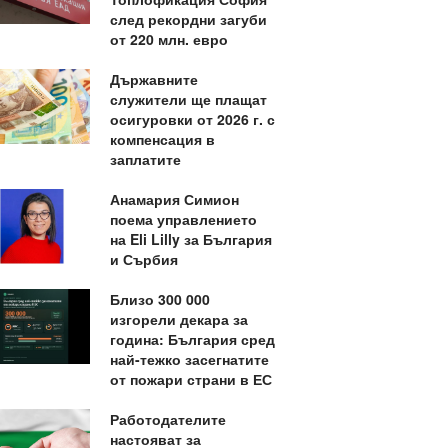
след рекордни загуби
от 220 млн. евро
Държавните
служители ще плащат
осигуровки от 2026 г. с
компенсация в
заплатите
Анамария Симион
поема управлението
на Eli Lilly за България
и Сърбия
Близо 300 000
изгорели декара за
година: България сред
най-тежко засегнатите
от пожари страни в ЕС
Работодателите
настояват за