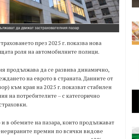
ължават да движат застрахователния пазар
траховането през 2025 г. показва нова
щата роля на автомобилните полици.
рия продължава да се развива динамично,
ждането на еврото в страната. Данните от
р) към края на 2025 г. показват стабилен
ия на потребителите – с категорично
страховки.
 и в обемите на пазара, които продължават
генерираните премии по всички видове