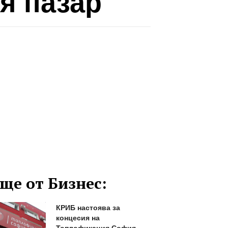
я пазар
ще от Бизнес:
КРИБ настоява за
концесия на
Топлофикация София