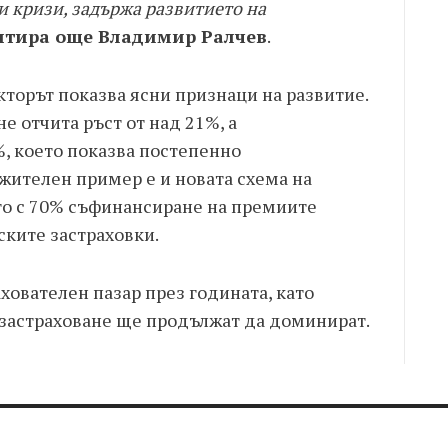
 кризи, задържа развитието на
нтира още Владимир Ралчев
.
торът показва ясни признаци на развитие.
не отчита ръст от над 21%, а
%, което показва постепенно
жителен пример е и новата схема на
то с 70% съфинансиране на премиите
ките застраховки.
ахователен пазар през годината, като
застраховане ще продължат да доминират.