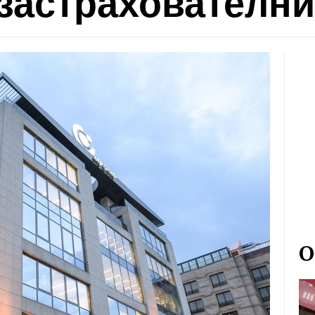
застрахователни
О