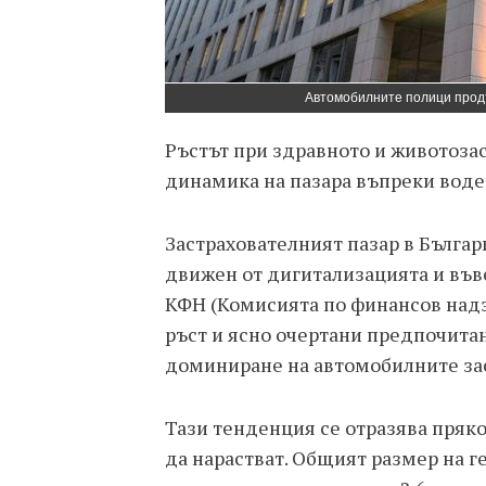
Автомобилните полици прод
Ръстът при здравното и животозас
динамика на пазара въпреки воде
Застрахователният пазар в Бълга
движен от дигитализацията и въве
КФН (Комисията по финансов надзо
ръст и ясно очертани предпочитан
доминиране на автомобилните за
Тази тенденция се отразява пряко
да нарастват. Общият размер на 