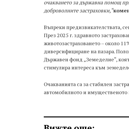
очакването за държавна помощ при
доброволните застраховки,“
коме
Въпреки предизвикателствата, сек
През 2025 г. здравното застрахова
животозастраховането – около 11
диверсифициране на пазара. Поло
Държавен фонд „Земеделие“, коя
стимулира интереса към земеделс
Очакванията са за стабилен застр
автомобилното и имущественото 
Вижте още: