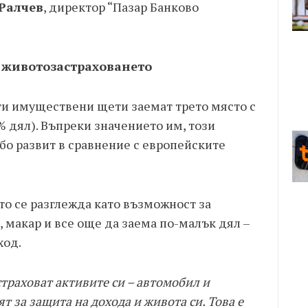
Ралчев
, директор “Пазар Банково
 животозастраховането
ги имуществени щети заемат трето място с
% дял). Въпреки значението им, този
бо развит в сравнение с европейските
то се разглежда като възможност за
 макар и все още да заема по-малък дял –
ход.
траховат активите си – автомобил и
т за защита на дохода и живота си. Това е