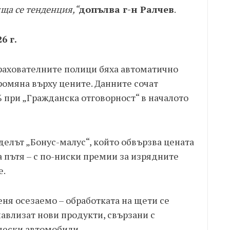
ща се тенденция,“
допълва г-н Ралчев
.
6 г.
рахователните полици бяха автоматично
ромяна върху цените. Данните сочат
 при „Гражданска отговорност“ в началото
делът „Бонус-малус“, който обвързва цената
а пътя – с по-ниски премии за изрядните
е.
ня осезаемо – обработката на щети се
навлизат нови продукти, свързани с
чески автомобили.