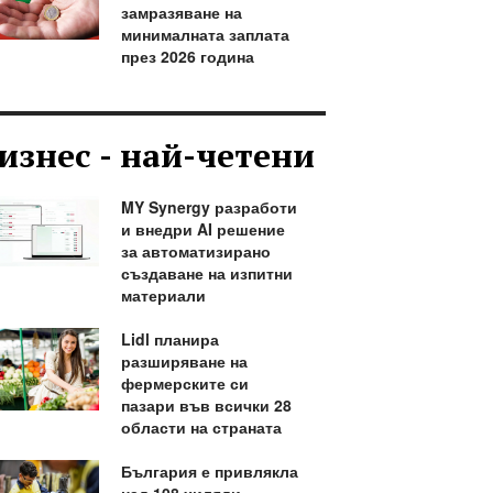
замразяване на
минималната заплата
през 2026 година
изнес - най-четени
MY Synergy разработи
и внедри AI решение
за автоматизирано
създаване на изпитни
материали
Lidl планира
разширяване на
фермерските си
пазари във всички 28
области на страната
България е привлякла