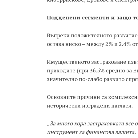
Подценени сегменти и защо т
Въпреки положителното развитие,
остава ниско – между 2% и 2.4% от
Имущественото застраховане изв
приходите (при 36.5% средно за Е
значително по-слабо развито спря
Основните причини са комплексни
исторически изградени нагласи.
„За много хора застраховката все о
инструмент за финансова защита. 