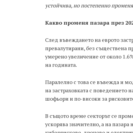
устойчива, но постепенно променя
Какво променя пазара през 202
След въвеждането на еврото заст
превалутирани, без съществена п
умерено увеличение от около 1.6%
на годината.
Паралелно с това се въвежда и мо
на застраховката с поведението н
шофьори и по-високи за рисковит
В същото време секторът се проме
ускорява значително, а на пазара 
киберрискове, дронове и електри