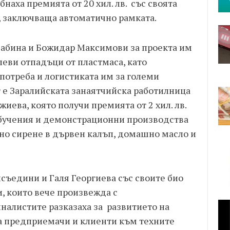
бнаха премията от 20 хил. лв. със своята
, заключваща автоматично рамката.
и Сабина и Божидар Максимови за проекта им
леви отпадъци от пластмаса, като
потреба и логистиката им за големи
т е Заралийската занаятчийска работилница
иева, която получи премията от 2 хил. лв.
обучения и демонстрационни производства
ено сирене в дървен калъп, домашно масло и
исъедини и Галя Георгиева със своите био
, които вече произвежда с
налистите разказаха за развитието на
на предприемачи и клиенти към техните