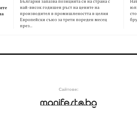
България запазва позицията си на страна с
На
най-висок годишен ръст на цените на
юли
ите
производител в промишлеността в целия
сто
на
Европейски съюз за трети пореден месец
бру
през...
FOOTER-MIDDLE
F
Сайтове: