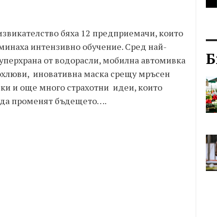
звикателство бяха 12 предприемачи, които
минаха интензивно обучение. Сред най-
Б
уперхрана от водорасли, мобилна автомивка
 охлюви, иновативна маска срещу мръсен
чки и още много страхотни идеи, които
и да променят бъдещето….