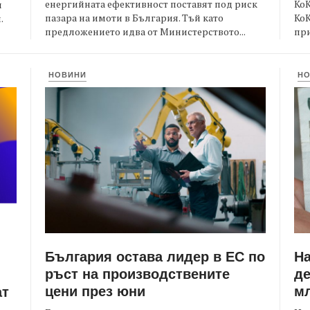
енергийната ефективност поставят под риск
КоК
и
пазара на имоти в България. Тъй като
Ко
.
предложението идва от Министерството...
при
НОВИНИ
Н
България остава лидер в ЕС по
Н
ръст на производствените
де
цени през юни
мл
ат