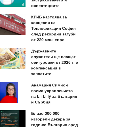
инвестициите
КРИБ настоява за
концесия на
Топлофикация София
след рекордни загуби
от 220 млн. евро
Държавните
служители ще плащат
осигуровки от 2026 г. с
компенсация в
заплатите
Анамария Симион
поема управлението
на Eli Lilly за България
и Сърбия
Близо 300 000
изгорели декара за
година: България сред