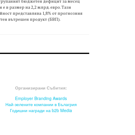
трупаният бюджетен дефицит за месец
 е в размер на 2,2 млрд. евро. Тази
йност представлява 1,8% от прогнозния
тен вътрешен продукт (БВП).
OOTER-СЪБИТИЯ
Организирани Събития:
Employer Branding Awards
Най-зелените компании в Бълагрия
Годишни награди на b2b Media