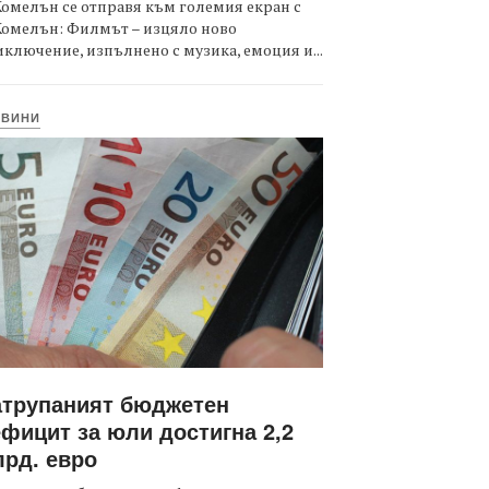
омелън се отправя към големия екран с
Комелън: Филмът – изцяло ново
ключение, изпълнено с музика, емоция и...
ОВИНИ
атрупаният бюджетен
фицит за юли достигна 2,2
рд. евро