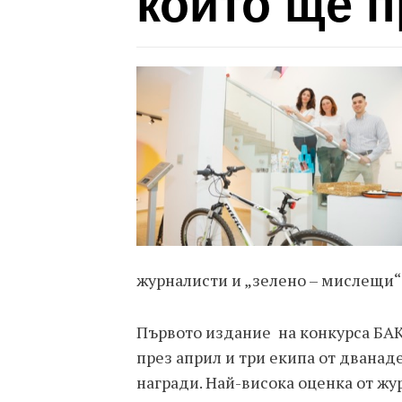
които ще 
журналисти и „зелено – мислещи“
Първото издание на конкурса БА
през април и три екипа от дванад
награди. Най-висока оценка от жу