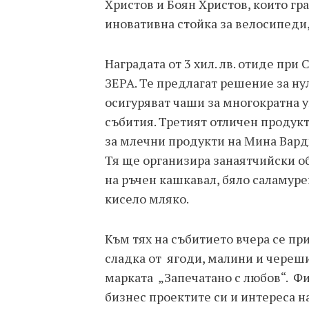
Христов и Боян Христов, които гра
иновативна стойка за велосипеди
Наградата от 3 хил. лв. отиде пр
ЗЕРА. Те предлагат решение за ну
осигуряват чаши за многократна у
събития. Третият отличен продук
за млечни продукти на Мина Вардж
Тя ще организира занаятчийски 
на ръчен кашкавал, бяло саламур
кисело мляко.
Към тях на събитието вчера се пр
сладка от ягоди, малини и череши
марката „Запечатано с любов“. Фи
бизнес проектите си и интереса 