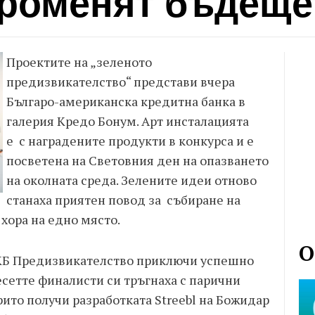
променят бъдещ
Проектите на „зеленото
предизвикателство“ представи вчера
Българо-американска кредитна банка в
галерия Кредо Бонум. Арт инсталацията
е с наградените продукти в конкурса и е
посветена на Световния ден на опазването
на околната среда. Зелените идеи отново
станаха приятен повод за събиране на
 хора на едно място.
О
КБ Предизвикателство приключи успешно
есетте финалисти си тръгнаха с парични
рито получи разработката Streebl на Божидар