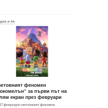
ДИИ И PR
ветовният феномен
окомелън“ за първи път на
лям екран през февруари
27 февруари световният феномен