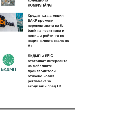
колекцията
KOMPISHÄNG
Кредитната агенция
БАКР промени
перспективата на tbi
bank на позитивна и
повиши рейтинга по
националната скала на
А+
БКДМП и ЕFIC
отстояват интересите
на мебелните
производители
относно новия
регламент за
екодизайн пред ЕК