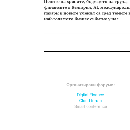
Цените на храните, бъдещето на труда,
финансите в България, AI, международн
пазари и новите умения са сред темите 
най-голямото бизнес събитие у нас
...
FOOTER-ФОРУМИ
Организирани форуми:
Digital Finance
Cloud forum
Smart conference