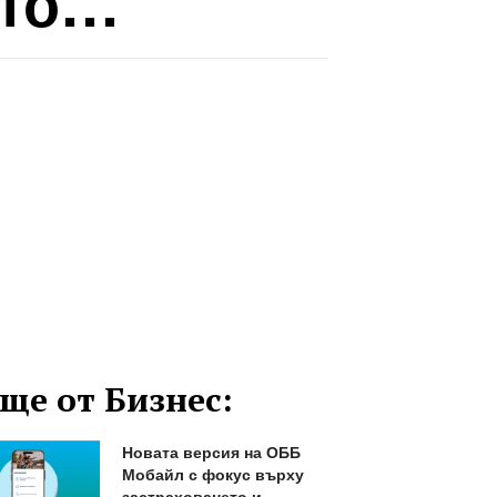
ето…
ще от Бизнес:
Новата версия на ОББ
Мобайл с фокус върху
застраховането и