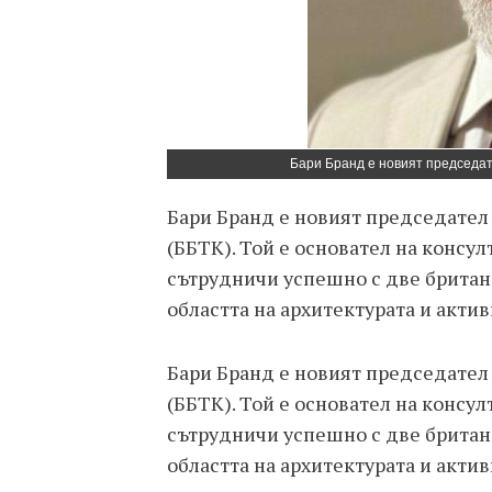
Бари Бранд е новият председат
Бари Бранд е новият председател
(ББТК). Той е основател на консул
сътрудничи успешно с две британ
областта на архитектурата и акти
Бари Бранд е новият председател
(ББТК). Той е основател на консул
сътрудничи успешно с две британ
областта на архитектурата и акти