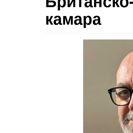
Британско
камара