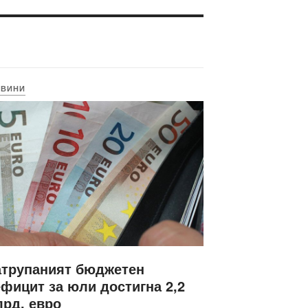
ОВИНИ
атрупаният бюджетен
фицит за юли достигна 2,2
рд. евро