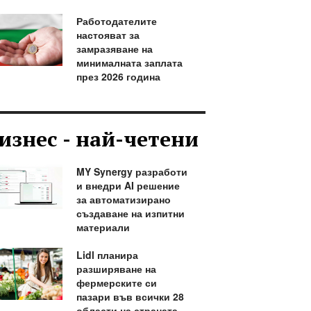
Работодателите
настояват за
замразяване на
минималната заплата
през 2026 година
изнес - най-четени
MY Synergy разработи
и внедри AI решение
за автоматизирано
създаване на изпитни
материали
Lidl планира
разширяване на
фермерските си
пазари във всички 28
области на страната