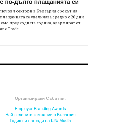
е по-дълго плащанията си
лючови сектори в България срокът на
плащанията се увеличава средно с 20 дни
ямо предходната година, алармират от
ianz Trade
OOTER-СЪБИТИЯ
Организирани Събития:
Employer Branding Awards
Най-зелените компании в Бълагрия
Годишни награди на b2b Media