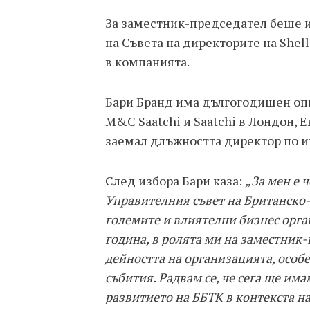
За заместник-председател беше 
на Съвета на директорите на She
в компанията.
Бари Бранд има дългогодишен опи
M&C Saatchi и Saatchi в Лондон, Е
заемал длъжността директор по и
След избора Бари каза:
„За мен е ч
Управителния съвет на Британско-б
големите и влиятелни бизнес орга
година, в ролята ми на заместник-
дейността на организацията, особ
събития. Радвам се, че сега ще и
развитието на ББТК в контекста н