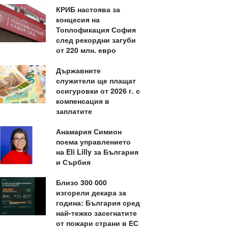
КРИБ настоява за
концесия на
Топлофикация София
след рекордни загуби
от 220 млн. евро
Държавните
служители ще плащат
осигуровки от 2026 г. с
компенсация в
заплатите
Анамария Симион
поема управлението
на Eli Lilly за България
и Сърбия
Близо 300 000
изгорели декара за
година: България сред
най-тежко засегнатите
от пожари страни в ЕС