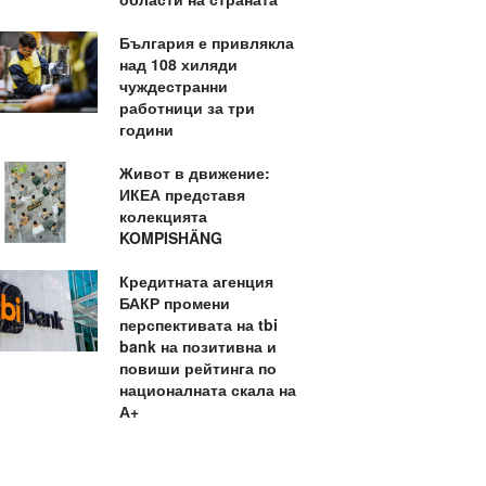
България е привлякла
над 108 хиляди
чуждестранни
работници за три
години
Живот в движение:
ИКЕА представя
колекцията
KOMPISHÄNG
Кредитната агенция
БАКР промени
перспективата на tbi
bank на позитивна и
повиши рейтинга по
националната скала на
А+