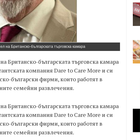
ел на Британско-българската търговска камара
 на Британско-българската търговска камара
тантската компания Dare to Care More и си
ско-български фирми, които работят в
вните семейни развлечения.
 на Британско-българската търговска камара
тантската компания Dare to Care More и си
ско-български фирми, които работят в
вните семейни развлечения.