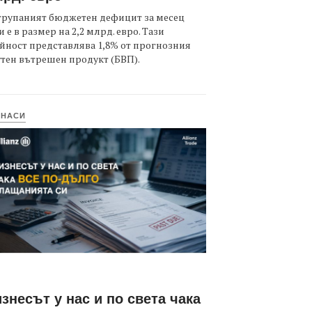
трупаният бюджетен дефицит за месец
 е в размер на 2,2 млрд. евро. Тази
йност представлява 1,8% от прогнозния
тен вътрешен продукт (БВП).
ИНАСИ
знесът у нас и по света чака