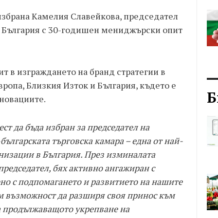
избрана Камелия Славейкова, председател
ll България с 30-годишен мениджърски опит
т в изграждането на бранд стратегии в
вропа, Близкия Изток и България, където е
Б
новациите.
ест да бъда избран за председател на
ългарската търговска камара – една от най-
низации в България. През изминалата
председател, бях активно ангажиран с
ено с подпомагането и развитието на нашите
мам възможност да разширя своя принос към
а продължаващото укрепване на