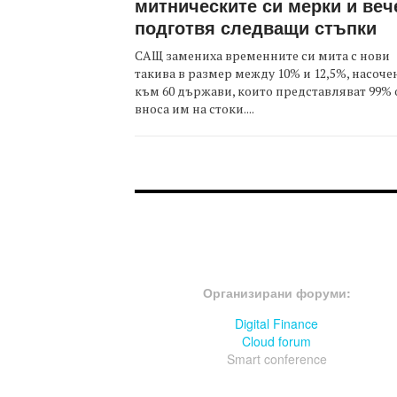
митническите си мерки и веч
подготвя следващи стъпки
САЩ замениха временните си мита с нови
такива в размер между 10% и 12,5%, насоче
към 60 държави, които представляват 99% 
вноса им на стоки....
FOOTER-ФОРУМИ
Организирани форуми:
Digital Finance
Cloud forum
Smart conference