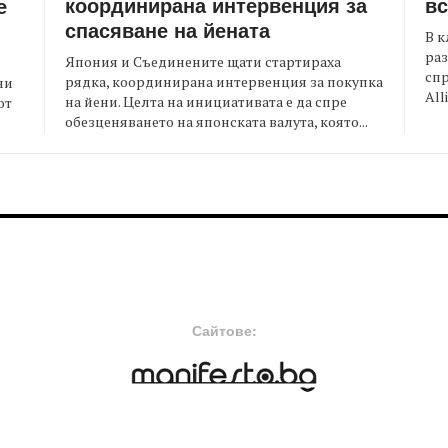
координирана интервенция за
вс
е
спасяване на йената
В к
раз
Япония и Съединените щати стартираха
спр
рядка, координирана интервенция за покупка
ни
All
на йени. Целта на инициативата е да спре
от
обезценяването на японската валута, която...
FOOTER-MIDDLE
F
Сайтове: