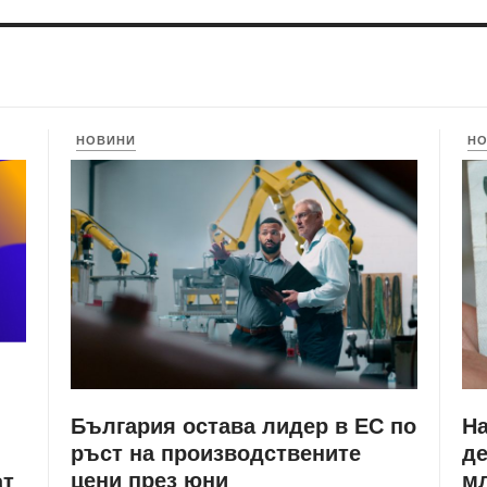
НОВИНИ
Н
България остава лидер в ЕС по
Н
ръст на производствените
де
цени през юни
мл
ат