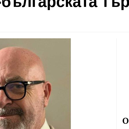
-българската тър
О