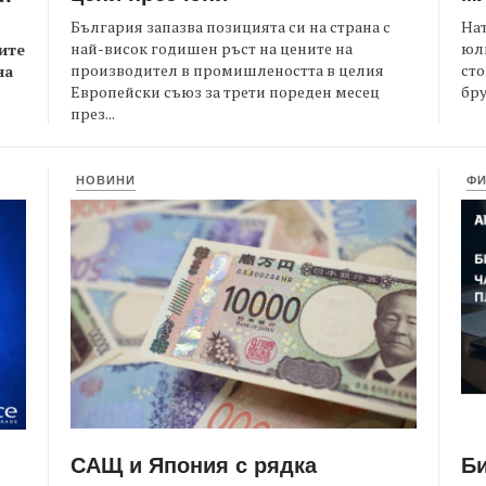
България запазва позицията си на страна с
На
най-висок годишен ръст на цените на
юли
ите
производител в промишлеността в целия
сто
на
Европейски съюз за трети пореден месец
бру
през...
НОВИНИ
Ф
САЩ и Япония с рядка
Би