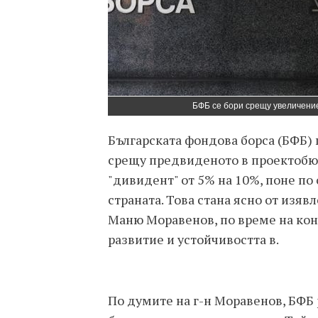
БФБ се бори срещу увеличение
Българската фондова борса (БФБ)
срещу предвиденото в проектобюд
"дивидент" от 5% на 10%, поне п
страната. Това стана ясно от изя
Маню Моравенов, по време на ко
развитие и устойчивостта в.
По думите на г-н Моравенов, БФБ