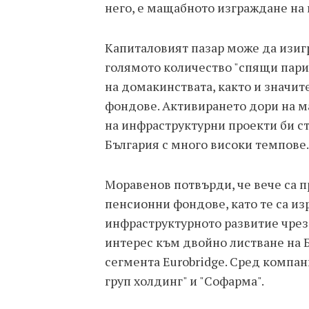
него, е мащабното изграждане на
Капиталовият пазар може да изигр
голямото количество "спящи пари"
на домакинствата, както и значи
фондове. Активирането дори на м
на инфраструктурни проекти би с
България с много високи темпове.
Моравенов потвърди, че вече са п
пенсионни фондове, като те са из
инфраструктурното развитие чрез 
интерес към двойно листване на 
сегмента Eurobridge. Сред компан
груп холдинг" и "Софарма".