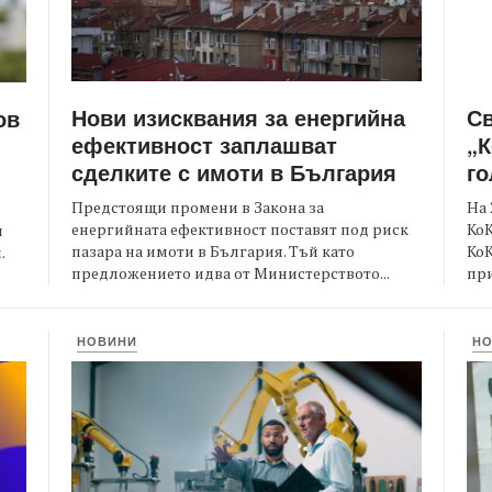
Нови изисквания за енергийна
С
ов
ефективност заплашват
„К
сделките с имоти в България
го
Предстоящи промени в Закона за
На 
енергийната ефективност поставят под риск
КоК
и
пазара на имоти в България. Тъй като
Ко
.
предложението идва от Министерството...
при
НОВИНИ
Н