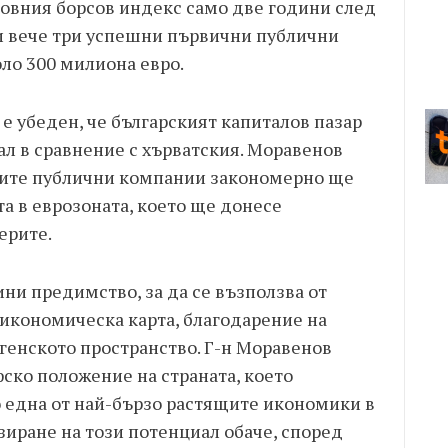
новния борсов индекс само две години след
и вече три успешни първични публични
оло 300 милиона евро.
е убеден, че българският капиталов пазар
л в сравнение с хърватския. Моравенов
ските публични компании закономерно ще
та в еврозоната, което ще донесе
ерите.
ини предимство, за да се възползва от
икономическа карта, благодарение на
генското пространство. Г-н Моравенов
ско положение на страната, което
о една от най-бързо растящите икономики в
зиране на този потенциал обаче, според