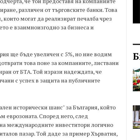
подчерта, че той предоставя на компаниите
ране, различен от търговските банки. Това
 които могат да реализират печалба чрез
ето е взаимноизгодно за бизнеса и
Б
рия ще бъде увеличен с 5%, но ние водим
едотврати това поне за компаниите, листвани
иран от БТА. Той изрази надеждата, че
нчани с успех в защита на публичните
лен исторически шанс" за България, който
м еврозоната. Според него, след
 на международните инвеститори логично
италов пазар. Той даде за пример Хърватия,