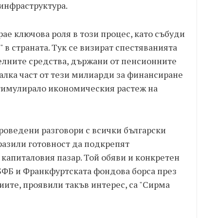
 инфраструктура.
ае ключова роля в този процес, като събуди
 в страната. Тук се визират спестяванията
телните средства, държани от пенсионните
алка част от тези милиарди за финансиране
тимулирало икономическия растеж на
роведени разговори с всички български
разили готовност да подкрепят
капиталовия пазар. Той обяви и конкретен
БФБ и Франкфуртската фондова борса през
иите, проявили такъв интерес, са "Сирма