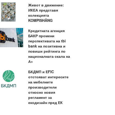
Живот в движение:
ИКЕА представя
колекцията
KOMPISHÄNG
Кредитната агенция
БАКР промени
перспективата на tbi
bank на позитивна и
повиши рейтинга по
националната скала на
А+
БКДМП и ЕFIC
отстояват интересите
на мебелните
производители
относно новия
регламент за
екодизайн пред ЕК