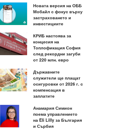
Новата версия на ОББ
Мобайл с фокус върху
застраховането и
инвестициите
КРИБ настоява за
концесия на
Топлофикация София
след рекордни загуби
от 220 млн. евро
Държавните
служители ще плащат
осигуровки от 2026 г. с
компенсация в
заплатите
Анамария Симион
поема управлението
на Eli Lilly за България
и Сърбия