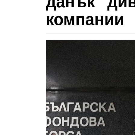
данък "ди
компании