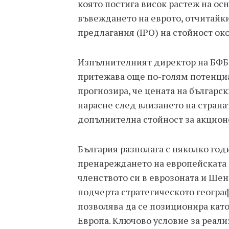
която постига висок растеж на ос
въвеждането на еврото, отчитайк
предлагания (IPO) на стойност ок
Изпълнителният директор на БФБ 
притежава още по-голям потенциа
прогнозира, че цената на българ
нарасне след влизането на страна
допълнителна стойност за акцион
България разполага с няколко год
пренареждането на европейската 
членството си в еврозоната и Шен
подчерта стратегическото географ
позволява да се позиционира кат
Европа. Ключово условие за реали