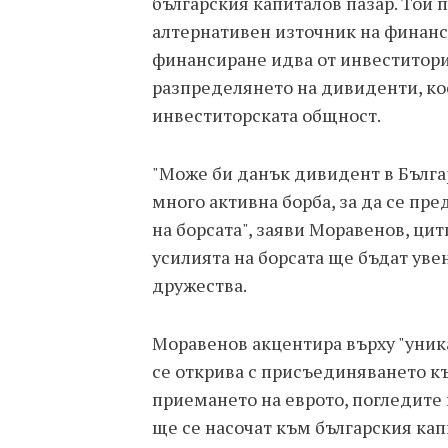
българския капиталов пазар. Той 
алтернативен източник на финанси
финансиране идва от инвеститори,
разпределянето на дивиденти, ко
инвеститорската общност.
"Може би данък дивидент в Бълга
много активна борба, за да се пр
на борсата", заяви Моравенов, цит
усилията на борсата ще бъдат уве
дружества.
Моравенов акцентира върху "уника
се открива с присъединяването къ
приемането на еврото, погледите
ще се насочат към българския кап