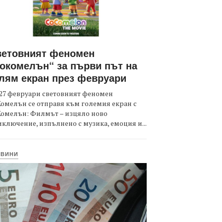
ветовният феномен
окомелън“ за първи път на
лям екран през февруари
27 февруари световният феномен
омелън се отправя към големия екран с
Комелън: Филмът – изцяло ново
ключение, изпълнено с музика, емоция и...
ОВИНИ