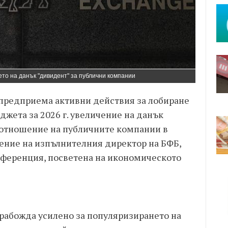
то на данък "дивидент" за публични компании
 предприема активни действия за лобиране
жета за 2026 г. увеличение на данък
о отношение на публичните компании в
вление на изпълнителния директор на БФБ,
нференция, посветена на икономическото
 рабожда усилено за популяризирането на