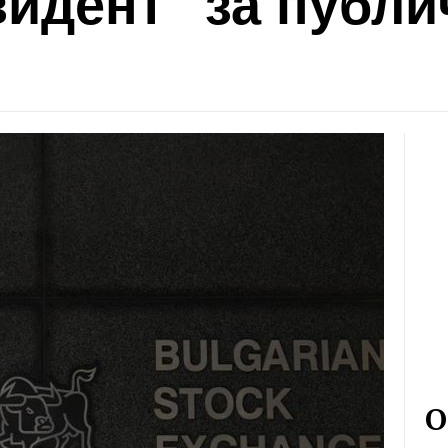
видент" за публи
О