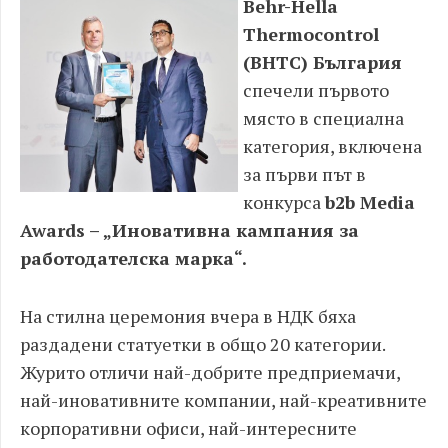
Behr-Hella
Thermocontrol
(BHTC)
България
спечели първото
място в специална
категория, включена
за първи път в
конкурса
b2b Media
Awards – „Иновативна кампания за
работодателска марка“.
На стилна церемония вчера в НДК бяха
раздадени статуетки в общо 20 категории.
Журито отличи най-добрите предприемачи,
най-иновативните компании, най-креативните
корпоративни офиси, най-интересните