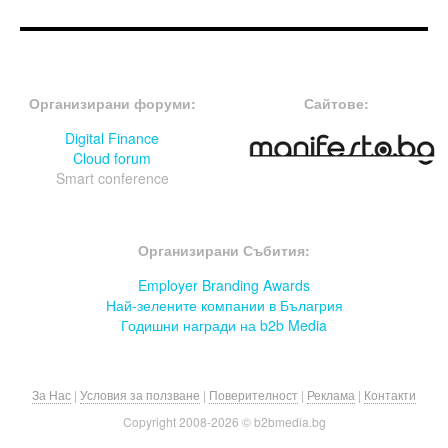
FOOTER-ФОРУМИ
FOOTER-MIDDLE
Организирани форуми:
Сайтове:
Digital Finance
Cloud forum
Smart conference
FOOTER-СЪБИТИЯ
Организирани Събития:
Employer Branding Awards
Най-зелените компании в Бълагрия
Годишни награди на b2b Media
За Нас
|
Условия за ползване
|
Поверителност
|
Реклама
|
Контакти
Copyright 2008-
2026 © b2bmedia.bg