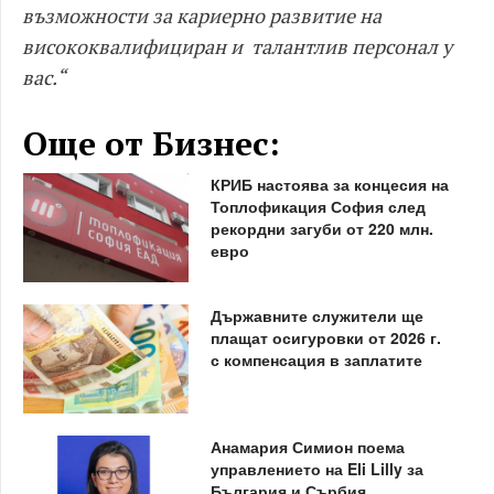
възможности за кариерно развитие на
висококвалифициран и
талантлив персонал у
вас.“
Още от Бизнес:
КРИБ настоява за концесия на
Топлофикация София след
рекордни загуби от 220 млн.
евро
Държавните служители ще
плащат осигуровки от 2026 г.
с компенсация в заплатите
Анамария Симион поема
управлението на Eli Lilly за
България и Сърбия