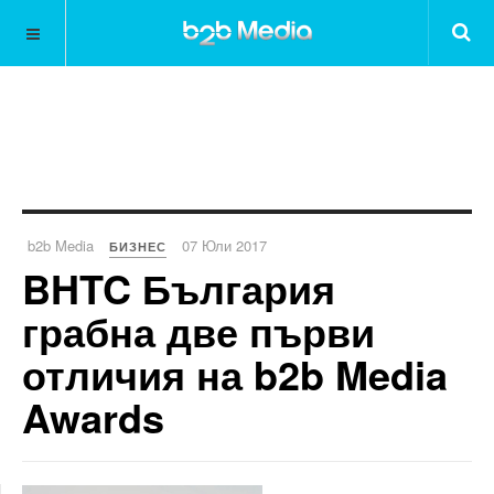
b2b Media
07 Юли 2017
БИЗНЕС
BHTC България
грабна две първи
отличия на b2b Media
Awards