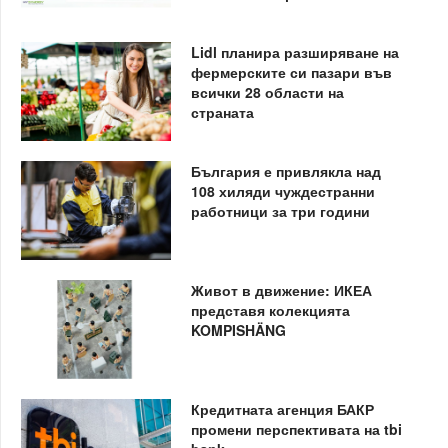
Lidl планира разширяване на
фермерските си пазари във
всички 28 области на
страната
България е привлякла над
108 хиляди чуждестранни
работници за три години
Живот в движение: ИКЕА
представя колекцията
KOMPISHÄNG
Кредитната агенция БАКР
промени перспективата на tbi