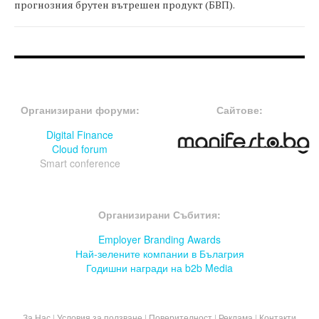
прогнозния брутен вътрешен продукт (БВП).
FOOTER-ФОРУМИ
FOOTER-MIDDLE
Организирани форуми:
Сайтове:
Digital Finance
Cloud forum
Smart conference
FOOTER-СЪБИТИЯ
Организирани Събития:
Employer Branding Awards
Най-зелените компании в Бълагрия
Годишни награди на b2b Media
За Нас
|
Условия за ползване
|
Поверителност
|
Реклама
|
Контакти