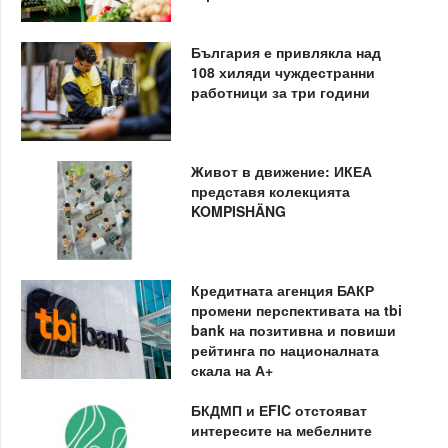
България е привлякла над
108 хиляди чуждестранни
работници за три години
Живот в движение: ИКЕА
представя колекцията
KOMPISHÄNG
Кредитната агенция БАКР
промени перспективата на tbi
bank на позитивна и повиши
рейтинга по националната
скала на А+
БКДМП и ЕFIC отстояват
интересите на мебелните