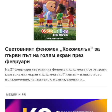
Световният феномен „Кокомелън“ за
първи път на голям екран през
февруари
На 27 февруари световният феномен КоКомелън се отправя
към големия екран с КоКомелън: Филмът – изцяло ново
приключение, изпълнено с музика, емоция и...
МЕДИИ И PR