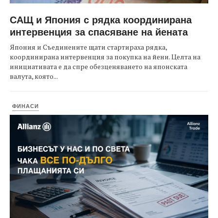
САЩ и Япония с рядка координирана
интервенция за спасяване на йената
Япония и Съединените щати стартираха рядка,
координирана интервенция за покупка на йени. Целта на
инициативата е да спре обезценяването на японската
валута, която...
ФИНАСИ