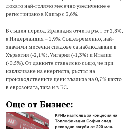
докато най-голямо месечно увеличение е
регистрирано в Кипър с 3,6%.
В същия период Ирландия отчита ръст от 2,8%,
а Нидерландия – 1,9%. Същевременно, най-
значими месечни спадове са наблюдавани в
Хърватия (-2,1%), Унгария (-1,3%) и Италия
(-0,5%). От данните става ясно също, че при
изключване на енергията, ръстът на
производствените цени възлиза на 0,7% както
в еврозоната, така и в ЕС.
Още от Бизнес:
КРИБ настоява за концесия на
Топлофикация София след
рекордни загуби от 220 млн.