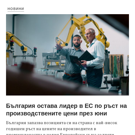
НОВИНИ
България остава лидер в ЕС по ръст на
производствените цени през юни
България запазва позицията си на страна с най-висок
годишен ръст на цените на производител в
промишлеността в целия Европейски съюз за трети