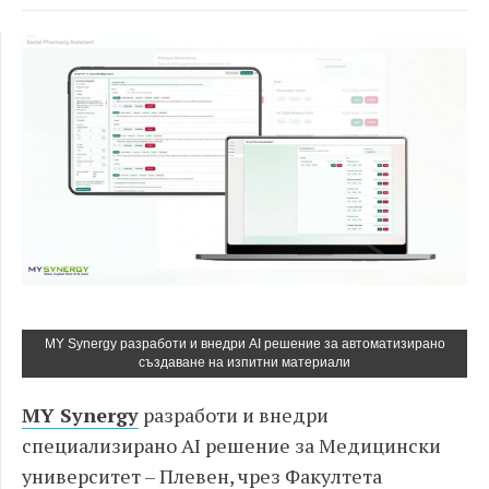
MY Synergy разработи и внедри AI решение за автоматизирано
създаване на изпитни материали
MY Synergy
разработи и внедри
специализирано AI решение за Медицински
университет – Плевен, чрез Факултета