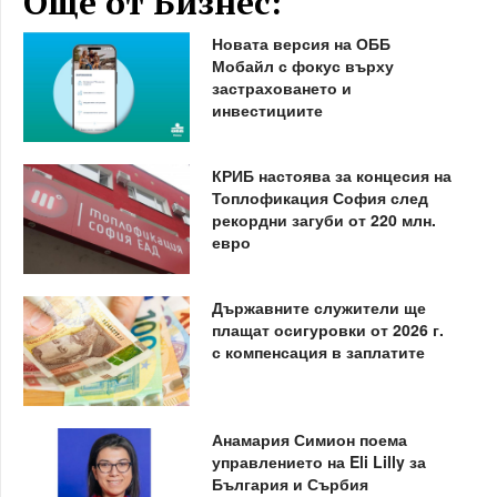
Още от Бизнес:
Новата версия на ОББ
Мобайл с фокус върху
застраховането и
инвестициите
КРИБ настоява за концесия на
Топлофикация София след
рекордни загуби от 220 млн.
евро
Държавните служители ще
плащат осигуровки от 2026 г.
с компенсация в заплатите
Анамария Симион поема
управлението на Eli Lilly за
България и Сърбия