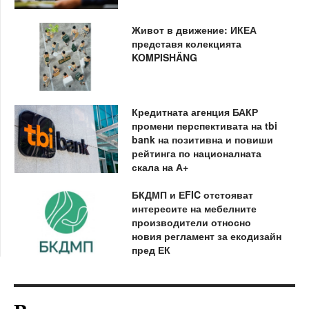
Живот в движение: ИКЕА
представя колекцията
KOMPISHÄNG
Кредитната агенция БАКР
промени перспективата на tbi
bank на позитивна и повиши
рейтинга по националната
скала на А+
БКДМП и ЕFIC отстояват
интересите на мебелните
производители относно
новия регламент за екодизайн
пред ЕК