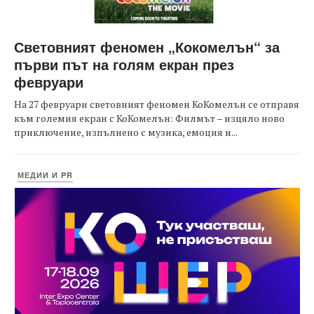
Световният феномен „Кокомелън“ за
първи път на голям екран през
февруари
На 27 февруари световният феномен КоКомелън се отправя
към големия екран с КоКомелън: Филмът – изцяло ново
приключение, изпълнено с музика, емоция и...
МЕДИИ И PR