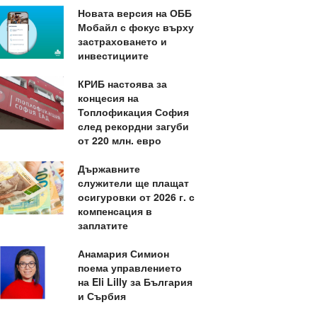
Новата версия на ОББ
Мобайл с фокус върху
застраховането и
инвестициите
КРИБ настоява за
концесия на
Топлофикация София
след рекордни загуби
от 220 млн. евро
Държавните
служители ще плащат
осигуровки от 2026 г. с
компенсация в
заплатите
Анамария Симион
поема управлението
на Eli Lilly за България
и Сърбия