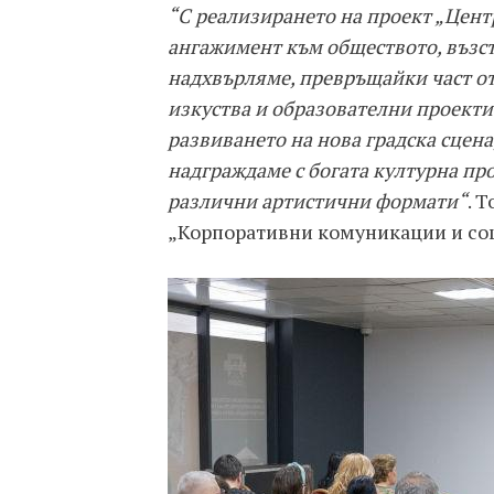
“С реализирането на проект „Цент
ангажимент към обществото, възст
надхвърляме, превръщайки част от 
изкуства и образователни проекти
развиването на нова градска сцена
надграждаме с богата културна пр
различни артистични формати“
. 
„Корпоративни комуникации и соци