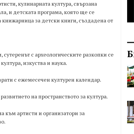
тисти, кулинарната култура, свързана
ла, и детската програма, която ще се
 книжарница за детски книги, създадена от
Б
, сутеренът с археологическите разкопки се
култура, изкуства и наука.
врати с ежемесечен културен календар.
азвитието на пространството за култура.
на към артисти и организатори за
о.