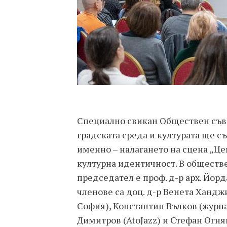
Специално свикан Обществен съв
градската среда и културата ще с
именно – налагането на сцена „Цен
културна идентичност. В обществе
председател е проф. д-р арх. Йор
членове са доц. д-р Венета Хандж
София), Константин Вълков (журна
Димитров (AtoJazz) и Стефан Огняно