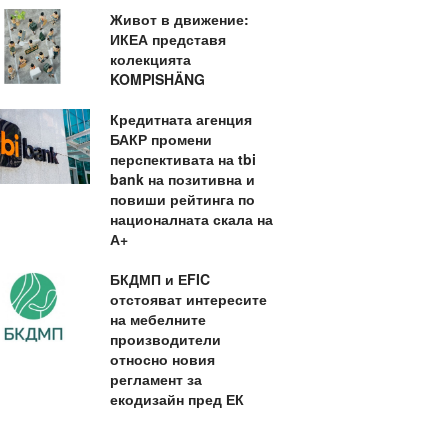
Живот в движение:
ИКЕА представя
колекцията
KOMPISHÄNG
Кредитната агенция
БАКР промени
перспективата на tbi
bank на позитивна и
повиши рейтинга по
националната скала на
А+
БКДМП и ЕFIC
отстояват интересите
на мебелните
производители
относно новия
регламент за
екодизайн пред ЕК