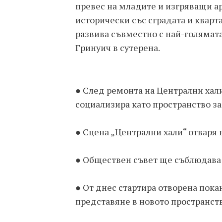
превес на младите и изгряващи ар
исторически със сградата и кварта
развива съвместно с най-голямата
Гринуич в сутерена.
● След ремонта на Централни хали
социализира като пространство за 
● Сцена „Централни хали“ отваря 
● Обществен съвет ще съблюдава р
● От днес стартира отворена пока
представяне в новото пространств