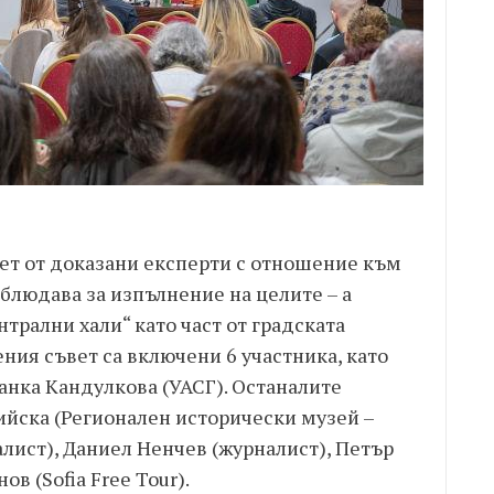
ет от доказани експерти с отношение към
ъблюдава за изпълнение на целите – а
трални хали“ като част от градската
ния съвет са включени 6 участника, като
данка Кандулкова (УАСГ). Останалите
ийска (Регионален исторически музей –
лист), Даниел Ненчев (журналист), Петър
в (Sofia Free Tour).