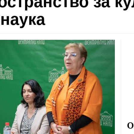
остранство за ку
 наука
О