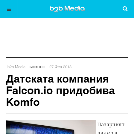
b2b Media
27 Фев 2018
БИЗНЕС
Датската компания
Falcon.io придобива
Komfo
Пазарният
лидер в