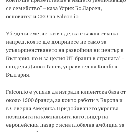
се семейство“ – каза Улрик Бо Ларсен,
основател и СЕО на Falcon.io.
Убедени сме, че тази сделка е важна стъпка
напред, която ще допринесе не само за
усъвършенстването на развойния ни център в
България, но и за целия ИТ бранш в страната" –
сподели Динко Танев, управител на Komfo в
България.
Falcon.io е успяла да изгради клиентска база от
около 1500 бранда, за които работи в Европа и
в Северна Америка. Придобиването укрепва
позицията на компанията като лидер на
европейския пазар с ясна глобална амбиция за