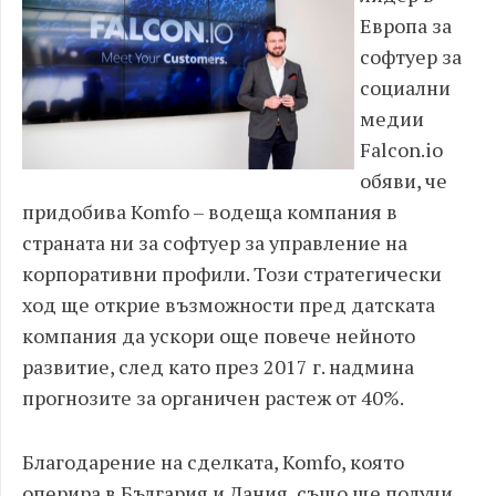
Европа за
софтуер за
социални
медии
Falcon.io
обяви, че
придобива Komfo – водеща компания в
страната ни за софтуер за управление на
корпоративни профили. Този стратегически
ход ще открие възможности пред датската
компания да ускори още повече нейното
развитие, след като през 2017 г. надмина
прогнозите за органичен растеж от 40%.
Благодарение на сделката, Komfo, която
оперира в България и Дания, също ще получи