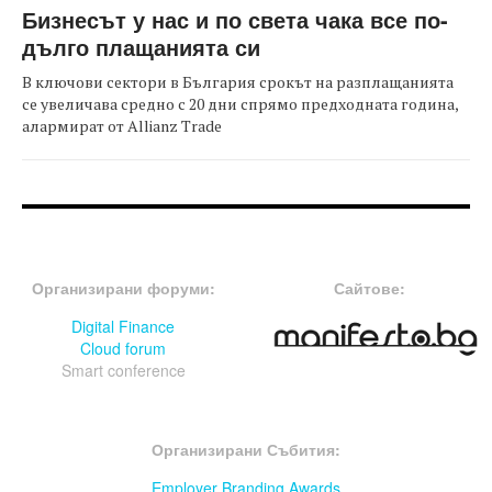
Бизнесът у нас и по света чака все по-
дълго плащанията си
В ключови сектори в България срокът на разплащанията
се увеличава средно с 20 дни спрямо предходната година,
алармират от Allianz Trade
FOOTER-ФОРУМИ
FOOTER-MIDDLE
Организирани форуми:
Сайтове:
Digital Finance
Cloud forum
Smart conference
FOOTER-СЪБИТИЯ
Организирани Събития:
Employer Branding Awards