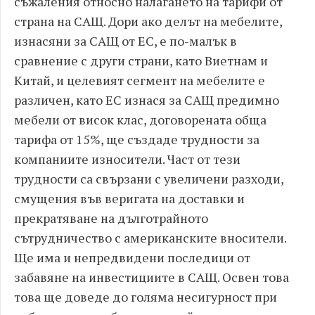
съжаления относно налагането на тарифи от
страна на САЩ. Дори ако делът на мебелите,
изнасяни за САЩ от ЕС, е по-малък в
сравнение с други страни, като Виетнам и
Китай, и целевият сегмент на мебелите е
различен, като ЕС изнася за САЩ предимно
мебели от висок клас, договорената обща
тарифа от 15%, ще създаде трудности за
компаниите износители. Част от тези
трудности са свързани с увеличени разходи,
смущения във веригата на доставки и
прекратяване на дълготрайното
сътрудничество с американските вносители.
Ще има и непредвидени последици от
забавяне на инвестициите в САЩ. Освен това
това ще доведе до голяма несигурност при