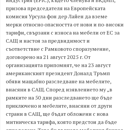
призова председателя на Европейската
комисия Урсула фон дер Лайен да вземе
мерки относно опасността от нови и по-високи
тарифи, свързани с износа на мебели от ЕС за
САЩ и настоя за предвидимост и
съответствие с Рамковото споразумение,
договорено на 21 август 2025 г. От
организацията припомнят, че на 23 август
американският президент Доналд Тръмп
обяви мащабно разследване на мебелите,
внасяни в САЩ. Според изявлението му „в
рамките на 50 дни разследването ще бъде
приключено и мебелите, внасяни от други
страни в САЩ, ще бъдат обложени с нова
митническа тарифа, която предстои да бъде
определена. Това би върнало мебелния бизнес