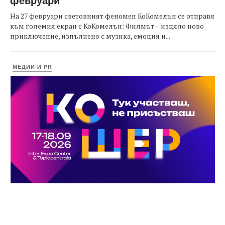
На 27 февруари световният феномен КоКомелън се отправя
към големия екран с КоКомелън: Филмът – изцяло ново
приключение, изпълнено с музика, емоция и...
МЕДИИ И PR