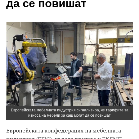
да се повишат
Европейската мебелната индустрия сигнализира, че тарифите за
износа на мебели за сащ могат да се повишат
Европейската конфедерация на мебелната
индустрия (EFIC), където членува и БКДМП,