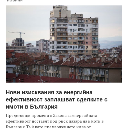
НОВИНИ
Нови изисквания за енергийна
ефективност заплашват сделките с
имоти в България
Предстоящи промени в Закона за енергийната
ефективност поставят под риск пазара на имоти в
България. Тъй като предложението идва от