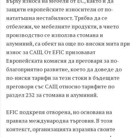
върху износа на мебели от ЕС, както и да
защити европейските износители от по-
нататъшна нестабилност. Трябва да се
отбележи, че мебелните продукти, в чието
производство се използва стомана и
алуминий, са обект на още по-високи мита при
износ за САЩ. От ЕFIC призовават
Европейската комисия да преговаря за по-
благоприятно развитие, което да доведе до
по-ниски тарифи за тези стоки в бъдещите
преговори със САЩ относно тарифите по
раздел 232 за стомана и алуминий.
EFIC подкрепя отворена, но основана на
правила международна търговия. В този
контекст, организацията изразява своите