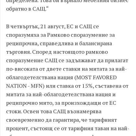
обратно в САЩ.“
В четвъртък, 21 август, ЕС и САЩ се
споразумяха за Рамково споразумение за
реципрочна, справедлива и балансирана
търговия. Според настоящото рамково
споразумение САЩ се задължават да прилагат
по-високата от двете ставки на митата за най-
облагодетелствана нация (MOST FAVORED
NATION - MFN) или ставка от 15%, съставена от
митата за най-облагодетелствана нация и
реципрочно мито, за произхождащи от ЕС
стоки. Освен това САЩ възнамерява
своевременно да гарантира, че тарифният
процент, състоящ се от тарифния таван на най-