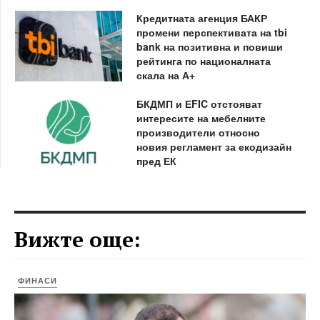
Кредитната агенция БАКР
промени перспективата на tbi
bank на позитивна и повиши
рейтинга по националната
скала на А+
БКДМП и ЕFIC отстояват
интересите на мебелните
производители относно
новия регламент за екодизайн
пред ЕК
Вижте още:
ФИНАСИ