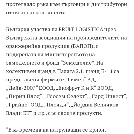
протегнало ръка към търговци и дистрибутори
от няколко континента.
България участва на FRUIT LOGISTICA чрез
Българската асоциация на производителите на
оранжерийна продукция (БАПОП), с
подкрепата на Министерството на
замеделието и фонд “Земеделие”. На
колективен щанд в Палата 2.1, щанд Е-14 са
представени фирмите „Гимел“ АД,
„Дейв-2007“ ЕООД, „Екофрут К и К“ ЕООД,
„Пирин Плод“, „Геосем Селект“, „Гард Инвест“,
„Грийнс“ ООД, „Плеяди“, „Йордан Величков –
Влади ЕТ“ и др., със своите продукти.
“Във времена на натрупващи се кризи,