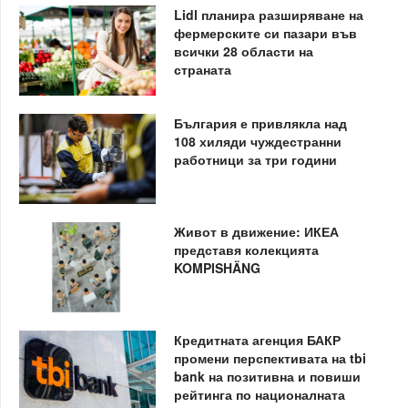
Lidl планира разширяване на
фермерските си пазари във
всички 28 области на
страната
България е привлякла над
108 хиляди чуждестранни
работници за три години
Живот в движение: ИКЕА
представя колекцията
KOMPISHÄNG
Кредитната агенция БАКР
промени перспективата на tbi
bank на позитивна и повиши
рейтинга по националната