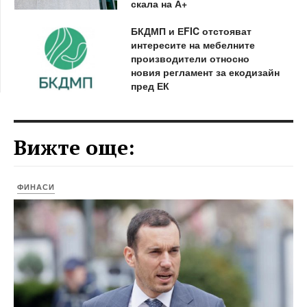
скала на А+
БКДМП и ЕFIC отстояват
интересите на мебелните
производители относно
новия регламент за екодизайн
пред ЕК
Вижте още:
ФИНАСИ