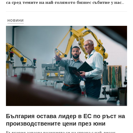
са сред темите на най-голямото бизнес събитие у нас
...
НОВИНИ
България остава лидер в ЕС по ръст на
производствените цени през юни
България запазва позицията си на страна с най-висок