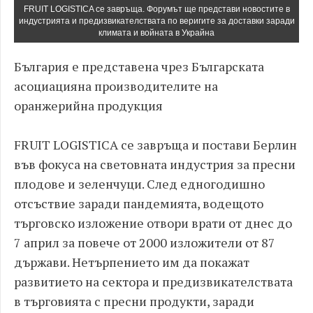
FRUIT LOGISTICA се завръща. Форумът ще представи новостите в
индустрията и предизвикателствата по веригите за доставки заради
климата и войната в Украйна
България е представена чрез Българската
асоциацияна производителите на
оранжерийна продукция
FRUIT LOGISTICA се завръща и постави Берлин
във фокуса на световната индустрия за пресни
плодове и зеленчуци. След едногодишно
отсъствие заради пандемията, водещото
търговско изложение отвори врати от днес до
7 април за повече от 2000 изложители от 87
държави. Нетърпението им да покажат
развитието на сектора и предизвикателствата
в търговията с пресни продукти, заради