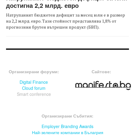
достигна 2,2 млрд. евро
Натрупаният бюджетен дефицит за месец юли е в размер
на 2,2 млрд. евро. Тази стойност представлява 1,8% от
прогнозния брутен вътрешен продукт (БВП).
FOOTER-ФОРУМИ
FOOTER-MIDDLE
Организирани форуми:
Сайтове:
Digital Finance
Cloud forum
Smart conference
FOOTER-СЪБИТИЯ
Организирани Събития:
Employer Branding Awards
Най-зелените компании в Бълагрия