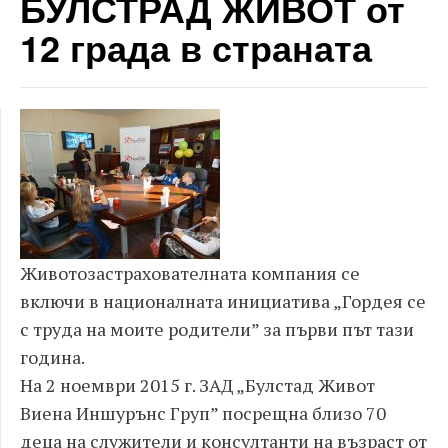
БУЛСТРАД ЖИВОТ от
12 града в страната
Животозастрахователната компания се
включи в националната инициатива „Гордея се
с труда на моите родители” за първи път тази
година.
На 2 ноември 2015 г. ЗАД „Булстад Живот
Виена Иншурънс Груп” посрещна близо 70
деца на служители и консултанти на възраст от