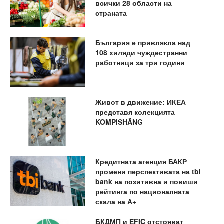
всички 28 области на
страната
България е привлякла над
108 хиляди чуждестранни
работници за три години
Живот в движение: ИКЕА
представя колекцията
KOMPISHÄNG
Кредитната агенция БАКР
промени перспективата на tbi
bank на позитивна и повиши
рейтинга по националната
скала на А+
БКДМП и ЕFIC отстояват