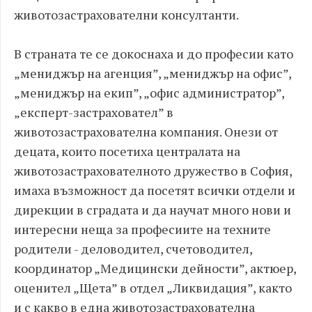
животозастрахователни консултанти.
В страната те се докоснаха и до професии като
„мениджър на агенция”, „мениджър на офис”,
„мениджър на екип”, „офис администратор”,
„експерт-застраховател” в
животозастрахователна компания. Онези от
децата, които посетиха централата на
животозастрахователното дружество в София,
имаха възможност да посетят всички отдели и
дирекции в сградата и да научат много нови и
интересни неща за професиите на техните
родители - деловодител, счетоводител,
координатор „Медицински дейности”, актюер,
оценител „Щета” в отдел „Ликвидация”, както
и с какво в една животозастрахователна