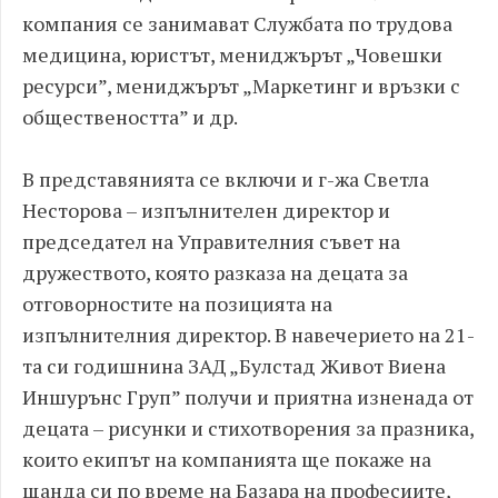
компания се занимават Службата по трудова
медицина, юристът, мениджърът „Човешки
ресурси”, мениджърът „Маркетинг и връзки с
обществеността” и др.
В представянията се включи и г-жа Светла
Несторова – изпълнителен директор и
председател на Управителния съвет на
дружеството, която разказа на децата за
отговорностите на позицията на
изпълнителния директор. В навечерието на 21-
та си годишнина ЗАД „Булстад Живот Виена
Иншурънс Груп” получи и приятна изненада от
децата – рисунки и стихотворения за празника,
които екипът на компанията ще покаже на
щанда си по време на Базара на професиите,