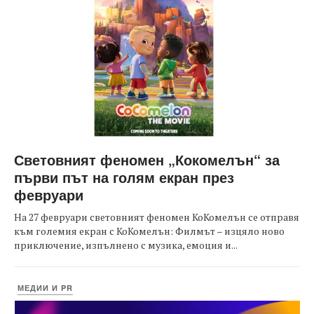
Световният феномен „Кокомелън“ за
първи път на голям екран през
февруари
На 27 февруари световният феномен КоКомелън се отправя
към големия екран с КоКомелън: Филмът – изцяло ново
приключение, изпълнено с музика, емоция и...
МЕДИИ И PR