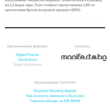
на 2,2 млрд. евро. Тази стойност представлява 1,8% от
прогнозния брутен вътрешен продукт (БВП).
FOOTER-ФОРУМИ
FOOTER-MIDDLE
Организирани форуми:
Сайтове:
Digital Finance
Cloud forum
Smart conference
FOOTER-СЪБИТИЯ
Организирани Събития:
Employer Branding Awards
Най-зелените компании в Бълагрия
Годишни награди на b2b Media