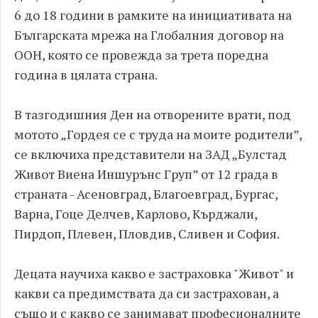
6 до 18 години в рамките на инициативата на
Българската мрежа на Глобалния договор на
ООН, която се провежда за трета поредна
година в цялата страна.
В тазгодишния Ден на отворените врати, под
мотото „Гордея се с труда на моите родители”,
се включиха представители на ЗАД „Булстад
Живот Виена Иншурънс Груп” от 12 града в
страната - Асеновград, Благоевград, Бургас,
Варна, Гоце Делчев, Карлово, Кърджали,
Пирдоп, Плевен, Пловдив, Сливен и София.
Децата научиха какво е застраховка "Живот" и
какви са предимствата да си застрахован, а
също и с какво се занимават професионалните