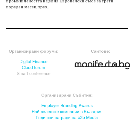
промишлеността в целия Европейски съюз за трети
пореден месец през...
FOOTER-ФОРУМИ
FOOTER-MIDDLE
Организирани форуми:
Сайтове:
Digital Finance
Cloud forum
Smart conference
FOOTER-СЪБИТИЯ
Организирани Събития:
Employer Branding Awards
Най-зелените компании в Бълагрия
Годишни награди на b2b Media