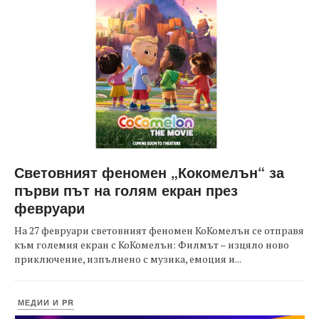
Световният феномен „Кокомелън“ за
първи път на голям екран през
февруари
На 27 февруари световният феномен КоКомелън се отправя
към големия екран с КоКомелън: Филмът – изцяло ново
приключение, изпълнено с музика, емоция и...
МЕДИИ И PR