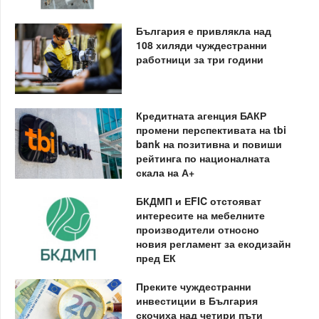
България е привлякла над
108 хиляди чуждестранни
работници за три години
Кредитната агенция БАКР
промени перспективата на tbi
bank на позитивна и повиши
рейтинга по националната
скала на А+
БКДМП и ЕFIC отстояват
интересите на мебелните
производители относно
новия регламент за екодизайн
пред ЕК
Преките чуждестранни
инвестиции в България
скочиха над четири пъти