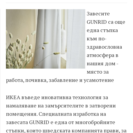
Завесите
GUNRID
са още
една стъпка
към по-
здравословна
атмосфера в
нашия дом -
място за
работа, почивка, забавление и усамотение
ИКЕА въведе иновативна технология за
намаляване на замърсителите в затворени
помещения. Специалната изработка на
завесата
GUNRID
е една от многобройните
стъпки, които шведската компанията прави, за