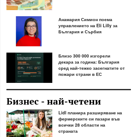
Анамария Симион поема
управлението на Eli Lilly за
България и Сърбия
Близо 300 000 изгорели
декара за година: България
сред най-тежко засегнатите от
пожари страни в ЕС
Бизнес - най-четени
Lidl планира разширяване на
фермерските си пазари във
всички 28 области на
страната