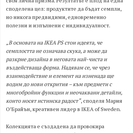
своя лична призма. Резултатът е плод на една
споделена цел: продуктите да бъдат семпли,
но никога предвидими, едновременно
полезни и изпълнени с индивидуалност.
„В основата на IKEA PS стои идеята, че
семплостта не означава скука, а може да
разкрие дизайна в неговата най-чиста и
въздействаща форма. Надявам се, че чрез
взаимодействие и елемент на изненада ще
водим до нови открития – към предмети с
многобройни функции и неочаквани детайли,
които носят истинска радост“
, споделя Мария
О’Брайън, креативен лидер в IKEA of Sweden.
Колекцията е създадена да провокира