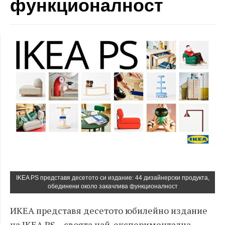
функционалност
IKEA PS представя десетото си издание: 44 дизайнерски продукта,
обединени около закачлива функционалност
ИКЕА представя десетото юбилейно издание
на IKEA PS – своята най-експериментална