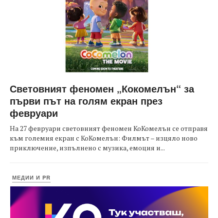
Световният феномен „Кокомелън“ за
първи път на голям екран през
февруари
На 27 февруари световният феномен КоКомелън се отправя
към големия екран с КоКомелън: Филмът – изцяло ново
приключение, изпълнено с музика, емоция и...
МЕДИИ И PR