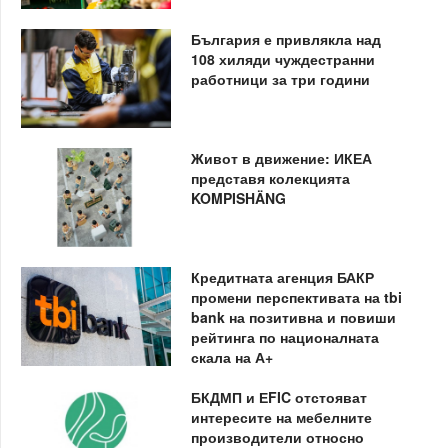
България е привлякла над
108 хиляди чуждестранни
работници за три години
Живот в движение: ИКЕА
представя колекцията
KOMPISHÄNG
Кредитната агенция БАКР
промени перспективата на tbi
bank на позитивна и повиши
рейтинга по националната
скала на А+
БКДМП и ЕFIC отстояват
интересите на мебелните
производители относно