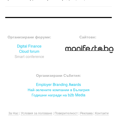
FOOTER-ФОРУМИ
FOOTER-MIDDLE
Организирани форуми:
Сайтове:
Digital Finance
Cloud forum
Smart conference
FOOTER-СЪБИТИЯ
Организирани Събития:
Employer Branding Awards
Най-зелените компании в Бълагрия
Годишни награди на b2b Media
За Нас
|
Условия за ползване
|
Поверителност
|
Реклама
|
Контакти