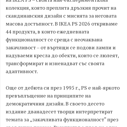
колекция, която преплита дръзкия прочит на
скандинавския дизайн с мисията за неговата
масова достъпност. В IKEA PS 2026 откриваме
44 продукта, в които ежедневната
функционалност се среща с неочаквана
закачливост – от въртящи се подови лампи и
надуваеми кресла до обекти, които се люлеят,
трансформират и изненадват със своята
адаптивност.
Още от дебюта си през 1995 г., PS е най-яркото
превъплъщение на принципите на
демократичния дизайн. В своето десето
издание дванадесет творци интерпретират
темата за „закачливата функционалност“ през