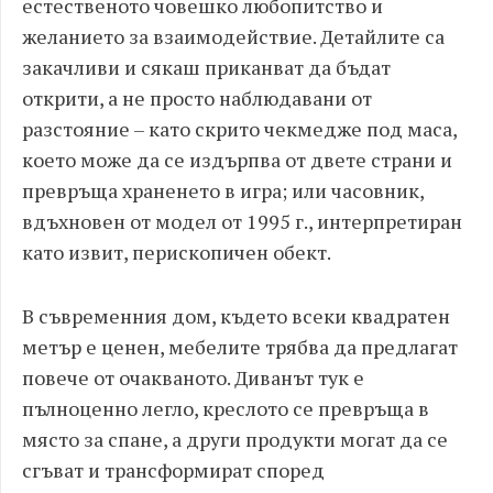
естественото човешко любопитство и
желанието за взаимодействие. Детайлите са
закачливи и сякаш приканват да бъдат
открити, а не просто наблюдавани от
разстояние – като скрито чекмедже под маса,
което може да се издърпва от двете страни и
превръща храненето в игра; или часовник,
вдъхновен от модел от 1995 г., интерпретиран
като извит, перископичен обект.
В съвременния дом, където всеки квадратен
метър е ценен, мебелите трябва да предлагат
повече от очакваното. Диванът тук е
пълноценно легло, креслото се превръща в
място за спане, а други продукти могат да се
сгъват и трансформират според