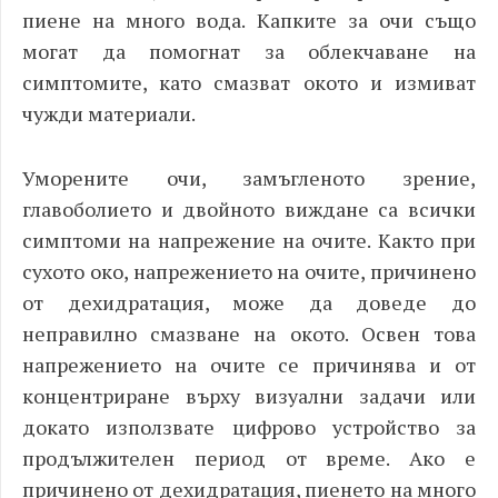
пиене на много вода. Капките за очи също
могат да помогнат за облекчаване на
симптомите, като смазват окото и измиват
чужди материали.
Уморените очи, замъгленото зрение,
главоболието и двойното виждане са всички
симптоми на напрежение на очите. Както при
сухото око, напрежението на очите, причинено
от дехидратация, може да доведе до
неправилно смазване на окото. Освен това
напрежението на очите се причинява и от
концентриране върху визуални задачи или
докато използвате цифрово устройство за
продължителен период от време. Ако е
причинено от дехидратация, пиенето на много