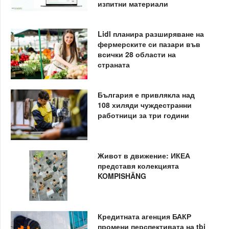
изпитни материали
Lidl планира разширяване на
фермерските си пазари във
всички 28 области на
страната
България е привлякла над
108 хиляди чуждестранни
работници за три години
Живот в движение: ИКЕА
представя колекцията
KOMPISHÄNG
Кредитната агенция БАКР
промени перспективата на tbi