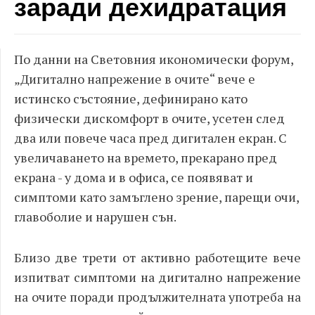
заради дехидратация
По данни на Световния икономически форум,
„Дигитално напрежение в очите“ вече е
истинско състояние, дефинирано като
физически дискомфорт в очите, усетен след
два или повече часа пред дигитален екран. С
увеличаването на времето, прекарано пред
екрана - у дома и в офиса, се появяват и
симптоми като замъглено зрение, парещи очи,
главоболие и нарушен сън.
Близо две трети от активно работещите вече
изпитват симптоми на дигитално напрежение
на очите поради продължителната употреба на