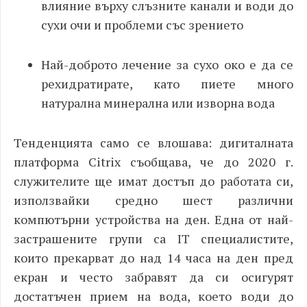
влияние върху слъзните канали и води до
сухи очи и проблеми със зрението
Най-доброто лечение за сухо око е да се
рехидратирате, като пиете много
натурална минерална или изворна вода
Тенденцията само се влошава: дигиталната
платформа Citrix съобщава, че до 2020 г.
служителите ще имат достъп до работата си,
използвайки средно шест различни
компютърни устройства на ден. Една от най-
застрашените групи са
IT специалистите,
които прекарват до над 14 часа на ден пред
екран и често забравят да си осигурят
достатъчен прием на вода, което води до