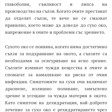
главоболия, сънливост и липса на
производство на сълзи. Когато очите престанат
да отделят сълзи, те вече не се смазват
правилно, което може да доведе до сухо око,
напрежение в очите и проблеми със зрението.
Сухото око се появява, когато няма достатъчно
сълзи за подхранване на окото, а сълзите са
необходими за осигуряване на ясно зрение.
Сълзите измиват чужди вещества в очите и
спомагат за намаляване на риска от очни
инфекции. Симптомите на сухи очи включват
дразнене, излишно поливане, замъглено
зрение и усещане за чужда материя в окото.
Като симптом на дехидратация, най-доброто
лечение за сухо око е рехидратирането чрез