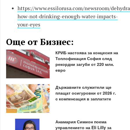
https://www.essilorusa.com/newsroom/dehydra
how-not-drinking-enough-water-impacts-
your-eyes
Още от Бизнес:
КРИБ настоява за концесия на
Топлофикация София след
рекордни загуби от 220 млн.
евро
Държавните служители ще
плащат осигуровки от 2026 г.
с компенсация в заплатите
Анамария Симион поема
управлението на Eli Lilly за