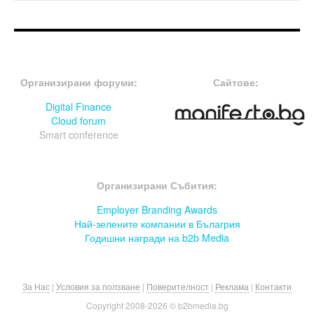
FOOTER-ФОРУМИ
FOOTER-MIDDLE
Организирани форуми:
Сайтове:
Digital Finance
Cloud forum
Smart conference
FOOTER-СЪБИТИЯ
Организирани Събития:
Employer Branding Awards
Най-зелените компании в Бълагрия
Годишни награди на b2b Media
За Нас
|
Условия за ползване
|
Поверителност
|
Реклама
|
Контакти
Copyright 2008-
2026 © b2bmedia.bg