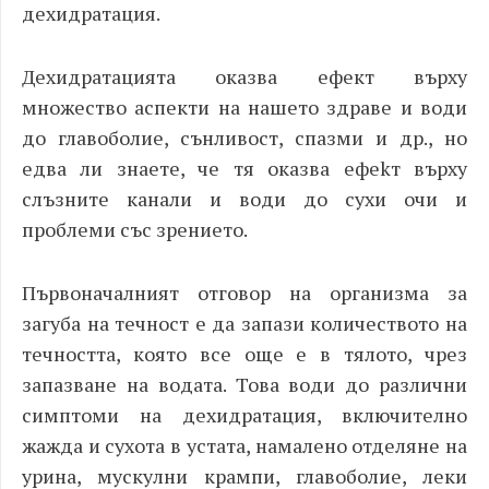
дехидратация.
Дехидратацията оказва ефект върху
множество аспекти на нашето здраве и води
до главоболие, сънливост, спазми и др., но
едва ли знаете, че тя оказва ефе
kт върху
слъзните канали и води до сухи очи и
проблеми със зрението.
Първоначалният отговор на организма за
загуба на течност е да запази количеството на
течността, която все още е в тялото, чрез
запазване на водата. Това води до различни
симптоми на дехидратация, включително
жажда и сухота в устата, намалено отделяне на
урина, мускулни крампи, главоболие, леки