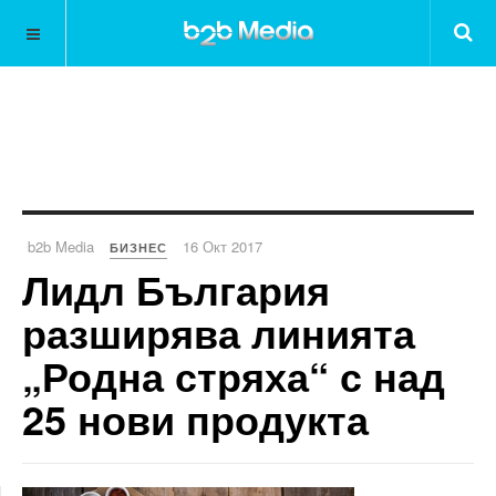
b2b Media
16 Окт 2017
БИЗНЕС
Лидл България
разширява линията
„Родна стряха“ с над
25 нови продукта