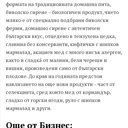
формата на традиционната домашна пита,
биволско сирене – биологичен продукт, чието
мляко е от специално подбрани биволски
ферми, домашно сирене с автентичен
български вкус, отцедено в тензухена цедка,
сланина без консерванти, кифлички с шипков
мармалад, акациев мед с много нисък алерген,
както и сладкá от малини, бели череши и
вишни, произведени само от български
плодове. До края на годината предстои
навлизането на още нови продукти – част от
селекцията, сред които мед от кориандър,
сладко от горски ягоди, руло с шипков
мармалад и други.
Още от Бизнес: