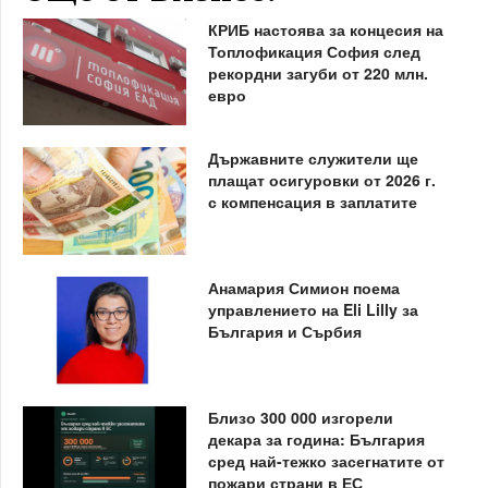
КРИБ настоява за концесия на
Топлофикация София след
рекордни загуби от 220 млн.
евро
Държавните служители ще
плащат осигуровки от 2026 г.
с компенсация в заплатите
Анамария Симион поема
управлението на Eli Lilly за
България и Сърбия
Близо 300 000 изгорели
декара за година: България
сред най-тежко засегнатите от
пожари страни в ЕС