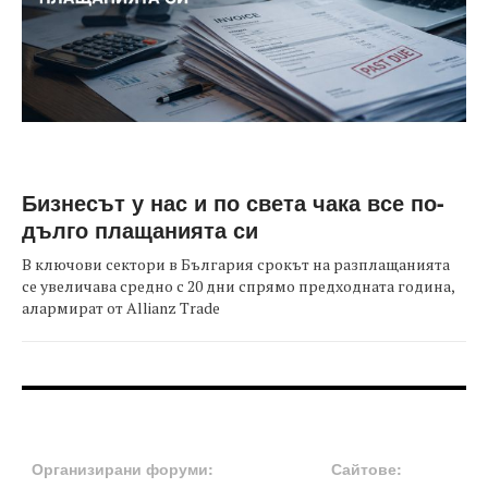
Бизнесът у нас и по света чака все по-
дълго плащанията си
В ключови сектори в България срокът на разплащанията
се увеличава средно с 20 дни спрямо предходната година,
алармират от Allianz Trade
FOOTER-ФОРУМИ
FOOTER-MIDDLE
Организирани форуми:
Сайтове: