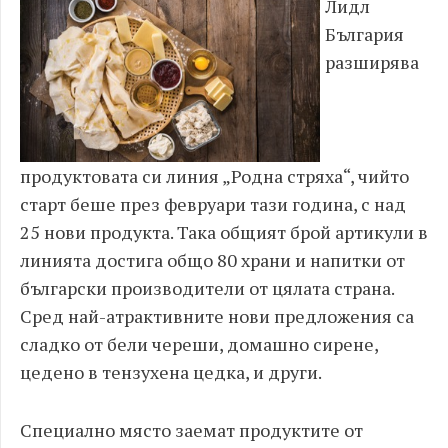
Лидл
България
разширява
продуктовата си линия „Родна стряха“, чийто
старт беше през февруари тази година, с над
25 нови продукта. Така общият брой артикули в
линията достига общо 80 храни и напитки от
български производители от цялата страна.
Сред най-атрактивните нови предложения са
сладко от бели череши, домашно сирене,
цедено в тензухена цедка, и други.
Специално място заемат продуктите от