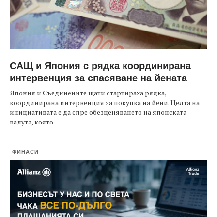
САЩ и Япония с рядка координирана
интервенция за спасяване на йената
Япония и Съединените щати стартираха рядка,
координирана интервенция за покупка на йени. Целта на
инициативата е да спре обезценяването на японската
валута, която...
ФИНАСИ