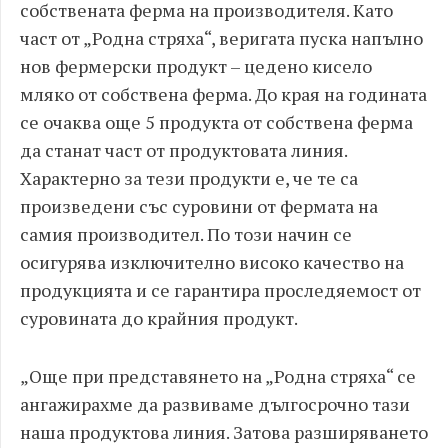
собствената ферма на производителя. Като
част от „Родна стряха“, веригата пуска напълно
нов фермерски продукт – цедено кисело
мляко от собствена ферма. До края на годината
се очаква още 5 продукта от собствена ферма
да станат част от продуктовата линия.
Характерно за тези продукти е, че те са
произведени със суровини от фермата на
самия производител. По този начин се
осигурява изключително високо качество на
продукцията и се гарантира проследяемост от
суровината до крайния продукт.
„Още при представянето на „Родна стряха“ се
ангажирахме да развиваме дългосрочно тази
наша продуктова линия. Затова разширяването