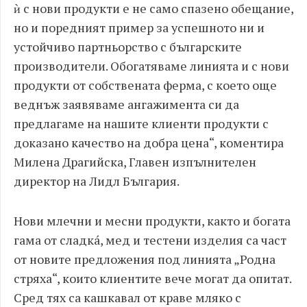
ѝ с нови продукти е не само спазено обещание,
но и поредният пример за успешното ни и
устойчиво партньорство с българските
производители. Обогатяваме линията и с нови
продукти от собствената ферма, с което още
веднъж заявяваме ангажимента си да
предлагаме на нашите клиенти продукти с
доказано качество на добра цена“, коментира
Милена Драгийска, Главен изпълнителен
директор на Лидл България.
Нови млечни и месни продукти, както и богата
гама от сладкá, мед и тестени изделия са част
от новите предложения под линията „Родна
стряха“, които клиентите вече могат да опитат.
Сред тях са кашкавал от краве мляко с