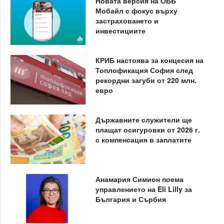
Новата версия на ОББ
Мобайл с фокус върху
застраховането и
инвестициите
КРИБ настоява за концесия на
Топлофикация София след
рекордни загуби от 220 млн.
евро
Държавните служители ще
плащат осигуровки от 2026 г.
с компенсация в заплатите
Анамария Симион поема
управлението на Eli Lilly за
България и Сърбия