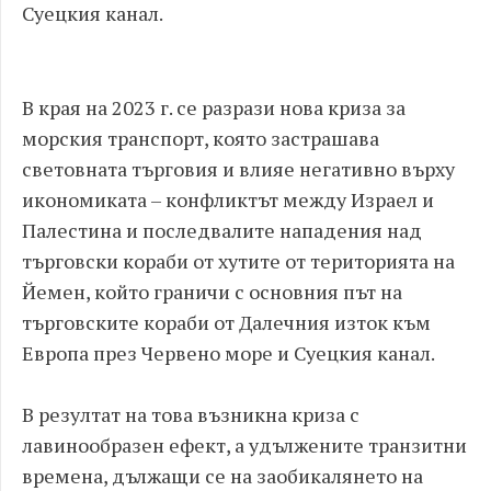
Суецкия канал.
В края на 2023 г. се разрази нова криза за
морския транспорт, която застрашава
световната търговия и влияе негативно върху
икономиката – конфликтът между Израел и
Палестина и последвалите нападения над
търговски кораби от хутите от територията на
Йемен, който граничи с основния път на
търговските кораби от Далечния изток към
Европа през Червено море и Суецкия канал.
В резултат на това възникна криза с
лавинообразен ефект, а удължените транзитни
времена, дължащи се на заобикалянето на