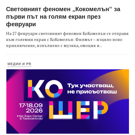
Световният феномен „Кокомелън“ за
първи път на голям екран през
февруари
На 27 февруари световният феномен КоКомелън се отправя
към големия екран с КоКомелън: Филмът – изцяло ново
приключение, изпълнено с музика, емоция и...
МЕДИИ И PR