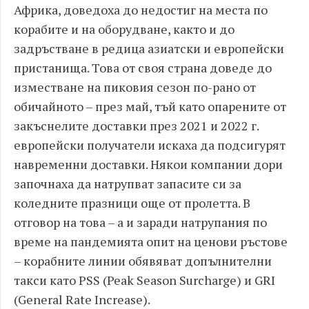
Африка, доведоха до недостиг на места по
корабите и на оборудване, както и до
задръстване в редица азиатски и европейски
пристанища. Това от своя страна доведе до
изместване на пиковия сезон по-рано от
обичайното – през май, тъй като опарените от
закъснелите доставки през 2021 и 2022 г.
европейски получатели искаха да подсигурят
навременни доставки. Някои компании дори
започнаха да натрупват запасите си за
коледните празници още от пролетта. В
отговор на това – а и заради натрупания по
време на пандемията опит на ценови ръстове
– корабните линии обявяват допълнителни
такси като PSS (Peak Season Surcharge) и GRI
(General Rate Increase).