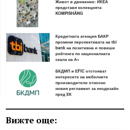
Живот в движение: ИКЕА
представя колекцията
KOMPISHÄNG
Кредитната агенция БАКР
промени перспективата на tbi
bank на позитивна и повиши
рейтинга по националната
скала на А+
БКДМП и ЕFIC отстояват
интересите на мебелните
производители относно
новия регламент за екодизайн
пред ЕК
Вижте още: