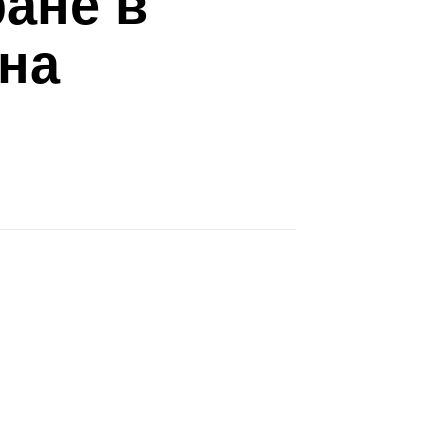
ане в
 на