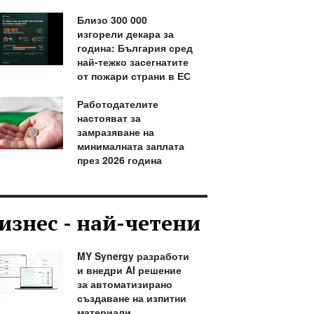
Близо 300 000
изгорели декара за
година: България сред
най-тежко засегнатите
от пожари страни в ЕС
Работодателите
настояват за
замразяване на
минималната заплата
през 2026 година
изнес - най-четени
MY Synergy разработи
и внедри AI решение
за автоматизирано
създаване на изпитни
материали