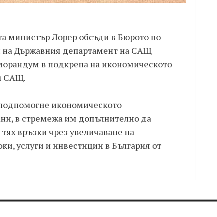
та министър Лорер обсъди в Бюрото по
и на Държавния департамент на САЩ
орандум в подкрепа на икономическото
и САЩ.
подпомогне икономическото
ни, в стремежа им допълнително да
тях връзки чрез увеличаване на
оки, услуги и инвестиции в България от