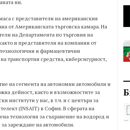
ната ни.
 маса с представители на американския
на от Американската търговска камара. На
тели на Департамента по търговия на
акто и представители на компании от
отехнологични и фармацевтични
на транспортни средства, киберсигурност,
тие на сегмента на автономни автомобили и
Б
ожна дейност, както и възможностите за
 институти у нас, в т.ч. и с центъра за
елект (INSAIT) в София. В сферата на
на технология за съхранение на водород и
за зареждане на автомобили.