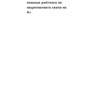
повиши рейтинга по
националната скала на
А+