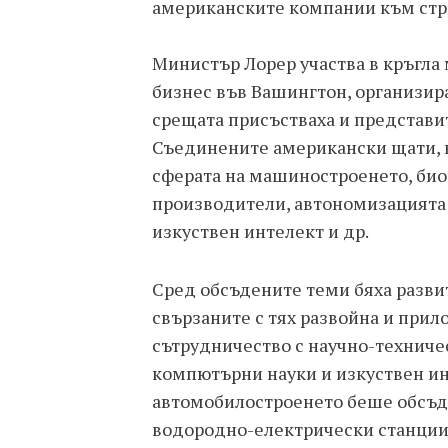
американските компании към стра
Министър Лорер участва в кръгла
бизнес във Вашингтон, организира
срещата присъстваха и представи
Съединените американски щати, к
сферата на машиностроенето, би
производители, автономизацията 
изкуствен интелект и др.
Сред обсъдените теми бяха разви
свързаните с тях развойна и прил
сътрудничество с научно-технически
компютърни науки и изкуствен инт
автомобилостроенето беше обсъде
водородно-електрически станции 