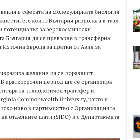
вания в сферата на молекулярната биология
ностите, с които България разполага в тази
 и потенциалът за аерокосмически
та България да се превърне в трансферна
 Източна Европа за пратки от Азия за
 изразиха желание да се доразвият
 В краткосрочен период ще се организира
ентъра за технологичен трансфер и
rginia Commonwealth University, както и
тско ниво в партньорство с Организацията
на отделните щати (SIDO) и с Департамента