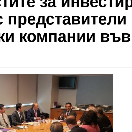
тите за инвестир
с представители
ки компании във