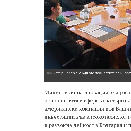
Министър Лорер обсъди възможностите за инвест
Министърът на иновациите и раст
отношенията в сферата на търгов
американски компании във Вашин
инвестиции във високотехнологи
и развойна дейност в България и