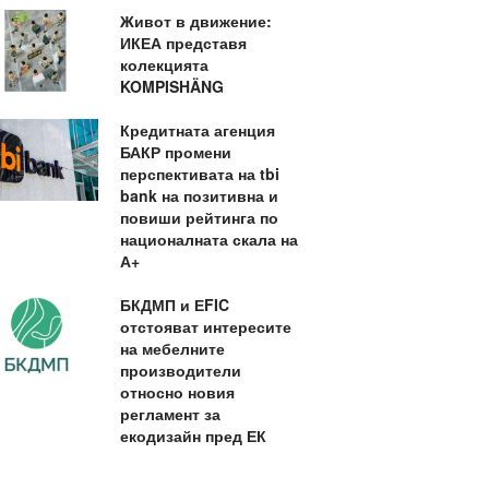
Живот в движение:
ИКЕА представя
колекцията
KOMPISHÄNG
Кредитната агенция
БАКР промени
перспективата на tbi
bank на позитивна и
повиши рейтинга по
националната скала на
А+
БКДМП и ЕFIC
отстояват интересите
на мебелните
производители
относно новия
регламент за
екодизайн пред ЕК