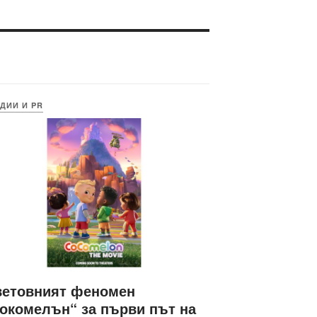
ДИИ И PR
ветовният феномен
окомелън“ за първи път на