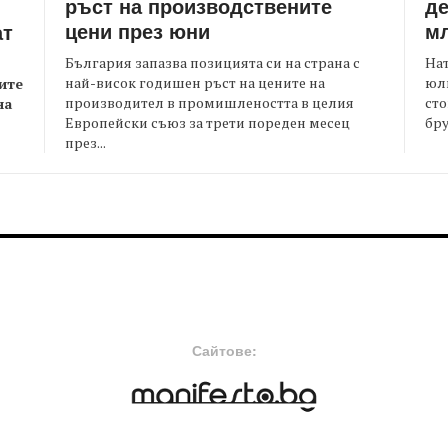
ръст на производствените
де
цени през юни
мл
ат
България запазва позицията си на страна с
На
най-висок годишен ръст на цените на
юли
ите
производител в промишлеността в целия
сто
на
Европейски съюз за трети пореден месец
бру
през...
FOOTER-MIDDLE
F
Сайтове: