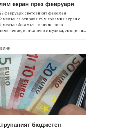
лям екран през февруари
27 февруари световният феномен
омелън се отправя към големия екран с
Комелън: Филмът – изцяло ново
ключение, изпълнено с музика, емоция и...
ОВИНИ
атрупаният бюджетен