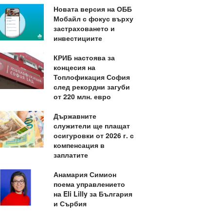
Новата версия на ОББ
Мобайл с фокус върху
застраховането и
инвестициите
КРИБ настоява за
концесия на
Топлофикация София
след рекордни загуби
от 220 млн. евро
Държавните
служители ще плащат
осигуровки от 2026 г. с
компенсация в
заплатите
Анамария Симион
поема управлението
на Eli Lilly за България
и Сърбия