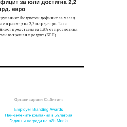
фицит за юли достигна 2,2
рд. евро
трупаният бюджетен дефицит за месец
 е в размер на 2,2 млрд. евро. Тази
йност представлява 1,8% от прогнозния
тен вътрешен продукт (БВП).
OOTER-СЪБИТИЯ
Организирани Събития:
Employer Branding Awards
Най-зелените компании в Бълагрия
Годишни награди на b2b Media