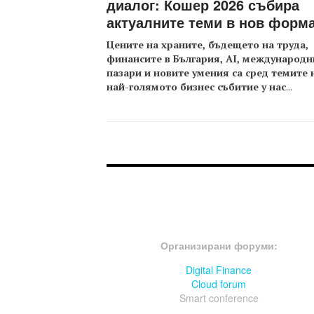
диалог: Кошер 2026 събира
актуалните теми в нов форм
Цените на храните, бъдещето на труда,
финансите в България, AI, международн
пазари и новите умения са сред темите 
най-голямото бизнес събитие у нас
...
FOOTER-ФОРУМИ
Организирани форуми:
Digital Finance
Cloud forum
Smart conference