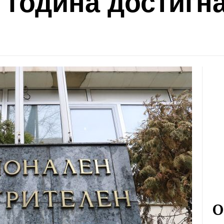
 година достигна
О