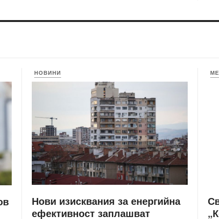
НОВИНИ
МЕ
Нови изисквания за енергийна
С
ов
ефективност заплашват
„К