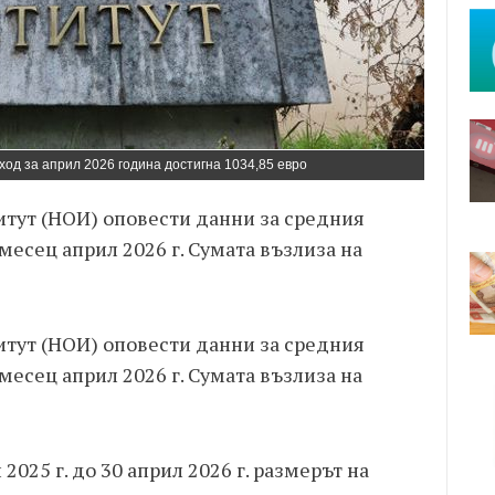
од за април 2026 година достигна 1034,85 евро
тут (НОИ) оповести данни за средния
месец април 2026 г. Сумата възлиза на
тут (НОИ) оповести данни за средния
месец април 2026 г. Сумата възлиза на
025 г. до 30 април 2026 г. размерът на