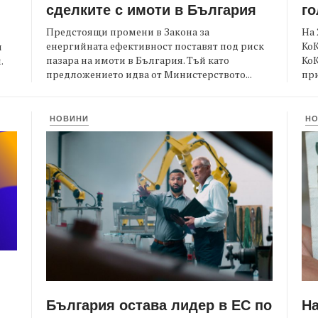
сделките с имоти в България
го
Предстоящи промени в Закона за
На 
енергийната ефективност поставят под риск
КоК
и
пазара на имоти в България. Тъй като
Ко
.
предложението идва от Министерството...
при
НОВИНИ
Н
България остава лидер в ЕС по
Н