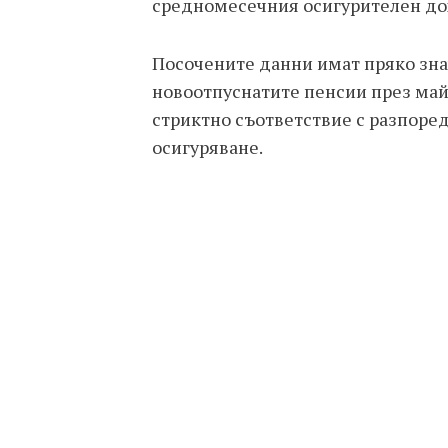
средномесечния осигурителен дохо
Посочените данни имат пряко зна
новоотпуснатите пенсии през май 
стриктно съответствие с разпоредб
осигуряване.