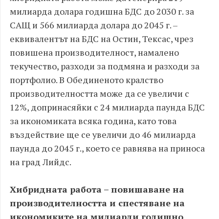
милиарда долара годишна БДС до 2030 г. за
САЩ и 566 милиарда долара до 2045 г. –
еквивалентът на БДС на Остин, Тексас, чрез
повишена производителност, намалено
текучество, разходи за подмяна и разходи за
портфолио. В Обединеното кралство
производителността може да се увеличи с
12%, допринасяйки с 24 милиарда паунда БДС
за икономиката всяка година, като това
въздействие ще се увеличи до 46 милиарда
паунда до 2045 г., което се равнява на приноса
на град Лийдс.
Хибридната работа – повишаване на
производителността и спестяване на
икономиките на милиарди годишно