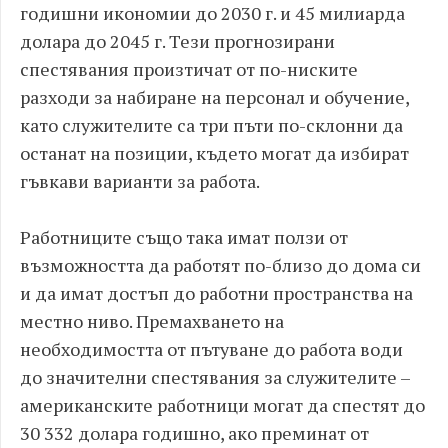
годишни икономии до 2030 г. и 45 милиарда
долара до 2045 г. Тези прогнозирани
спестявания произтичат от по-ниските
разходи за набиране на персонал и обучение,
като служителите са три пъти по-склонни да
останат на позиции, където могат да избират
гъвкави варианти за работа.
Работниците също така имат ползи от
възможността да работят по-близо до дома си
и да имат достъп до работни пространства на
местно ниво. Премахването на
необходимостта от пътуване до работа води
до значителни спестявания за служителите –
американските работници могат да спестят до
30 332 долара годишно, ако преминат от