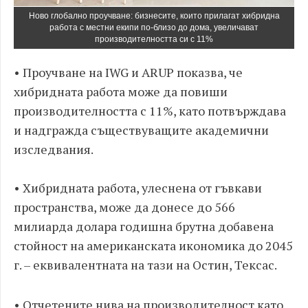
Ново глобално проучване: бизнесите, които прилагат хибридна
работа с местни екипи по-близо до дома, увеличават
производителността си с 11%
• Проучване на IWG и ARUP показва, че
хибридната работа може да повиши
производителността с 11%, като потвърждава
и надгражда съществуващите академични
изследвания.
• Хибридната работа, улеснена от гъвкави
пространства, може да донесе до 566
милиарда долара годишна брутна добавена
стойност на американската икономика до 2045
г. – еквивалентната на тази на Остин, Тексас.
• Отчетените нива на производителност като