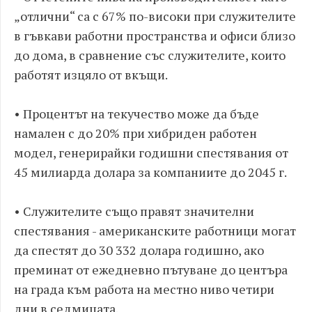
„отлични“ са с 67% по-високи при служителите
в гъвкави работни пространства и офиси близо
до дома, в сравнение със служителите, които
работят изцяло от вкъщи.
• Процентът на текучество може да бъде
намален с до 20% при хибриден работен
модел, генерирайки годишни спестявания от
45 милиарда долара за компаниите до 2045 г.
• Служителите също правят значителни
спестявания - американските работници могат
да спестят до 30 332 долара годишно, ако
преминат от ежедневно пътуване до центъра
на града към работа на местно ниво четири
дни в седмицата.