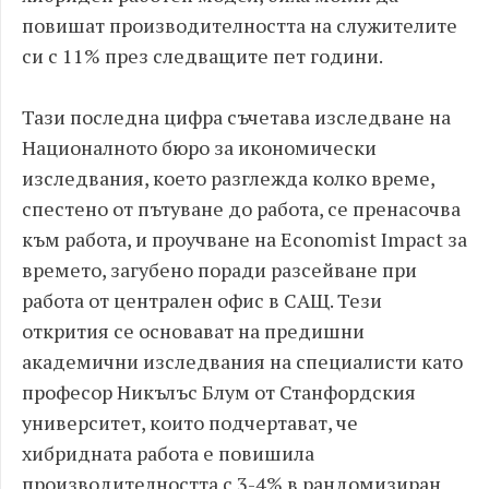
повишат производителността на служителите
си с 11% през следващите пет години.
Тази последна цифра съчетава изследване на
Националното бюро за икономически
изследвания, което разглежда колко време,
спестено от пътуване до работа, се пренасочва
към работа, и проучване на Economist Impact за
времето, загубено поради разсейване при
работа от централен офис в САЩ. Тези
открития се основават на предишни
академични изследвания на специалисти като
професор Никълъс Блум от Станфордския
университет, които подчертават, че
хибридната работа е повишила
производителността с 3-4% в рандомизиран