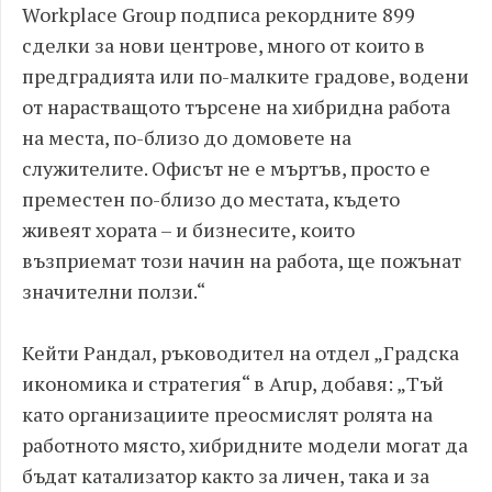
Workplace Group подписа рекордните 899
сделки за нови центрове, много от които в
предградията или по-малките градове, водени
от нарастващото търсене на хибридна работа
на места, по-близо до домовете на
служителите. Офисът не е мъртъв, просто е
преместен по-близо до местата, където
живеят хората – и бизнесите, които
възприемат този начин на работа, ще пожънат
значителни ползи.“
Кейти Рандал, ръководител на отдел „Градска
икономика и стратегия“ в Arup, добавя: „Тъй
като организациите преосмислят ролята на
работното място, хибридните модели могат да
бъдат катализатор както за личен, така и за