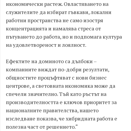
икономически растеж. Овластяването на
служителите да избират гъвкави, локални
работни пространства не само изостря
концентрацията и намалява стреса от
пътуването до работа, но и подпомага култура
на удовлетвореност и лоялност.
Ефектите на доминото са дълбоки –
компаниите виждат по-добри резултати,
общностите процъфтяват с нови бизнес
центрове, а световната икономика може да
спечели значително. Тъй като ръстът на
производителността е ключов приоритет за
националните правителства, нашето
изследване показва, че хибридната работа е
полезна част от решението.“