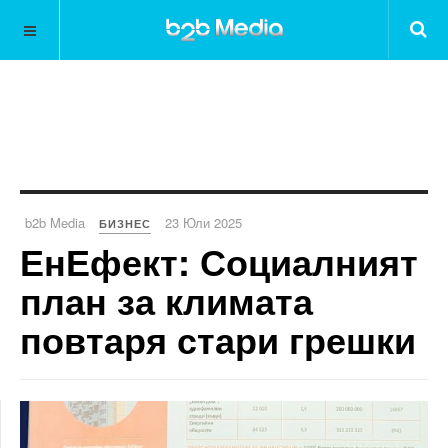
b2b Media
23 Юли 2025
БИЗНЕС
ЕнЕфект: Социалният
план за климата
повтаря стари грешки