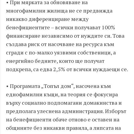
• При мярката за обновяване на
многофамилни жилища не се предвижда
никакво диференциране между
бенефициентите – всички получават 100%
финансиране независимо от нуждите си. Това
създава риск от насочване на ресурса към
сгради с по-малко уязвими собственици, а
енергийно бедните, които ще получат
подкрепа, са едва 2,5% от всички нуждаещи се.
• Програмата „Топъл дом“, насочена към
еднофамилни къщи, на теория се фокусира
върху социално подпомагани домакинства и
предполага улеснена администрация. Изборът
на бенефициенти обаче отново е оставен на
общините без никакви правила, а липсата на