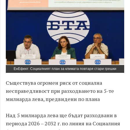
ЕнЕфект: Социалният план за климата повтаря стари грешки
Съществува огромен риск от социална
несправедливост при разходването на 5-те
милиарда лева, предвидени по плана
Над 5 милиарда лева ще бъдат разходвани в
периода 2026 – 2032 г. по линия на Социалния