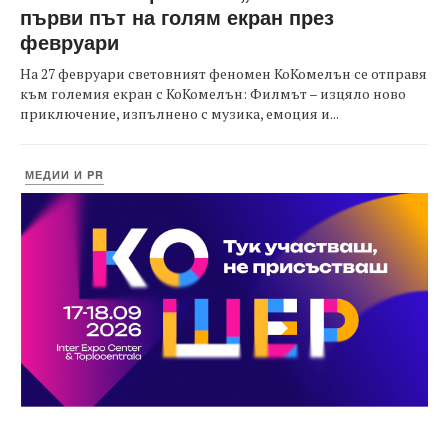
първи път на голям екран през
февруари
На 27 февруари световният феномен КоКомелън се отправя
към големия екран с КоКомелън: Филмът – изцяло ново
приключение, изпълнено с музика, емоция и...
МЕДИИ И PR