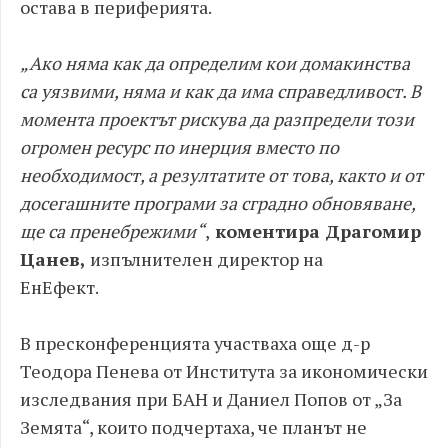
остава в периферията.
„Ако няма как да определим кои домакинства
са уязвими, няма и как да има справедливост. В
момента проектът рискува да разпредели този
огромен ресурс по инерция вместо по
необходимост, а резултатите от това, както и от
досегашните програми за сградно обновяване,
ще са пренебрежими“
,
коментира Драгомир
Цанев,
изпълнителен директор на
ЕнЕфект.
В пресконференцията участваха още д-р
Теодора Пенева от Института за икономически
изследвания при БАН и Даниел Попов от „За
Земята“, които подчертаха, че планът не