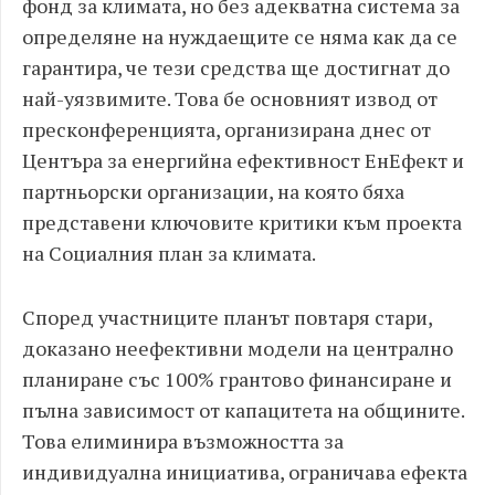
фонд за климата, но без адекватна система за
определяне на нуждаещите се няма как да се
гарантира, че тези средства ще достигнат до
най-уязвимите. Това бе основният извод от
пресконференцията, организирана днес от
Центъра за енергийна ефективност ЕнЕфект и
партньорски организации, на която бяха
представени ключовите критики към проекта
на Социалния план за климата.
Според участниците планът повтаря стари,
доказано неефективни модели на централно
планиране със 100% грантово финансиране и
пълна зависимост от капацитета на общините.
Това елиминира възможността за
индивидуална инициатива, ограничава ефекта