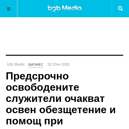
b2b Media
22 Юли 2025
БИЗНЕС
Предсрочно
освободените
служители очакват
освен обезщетение и
помощ при