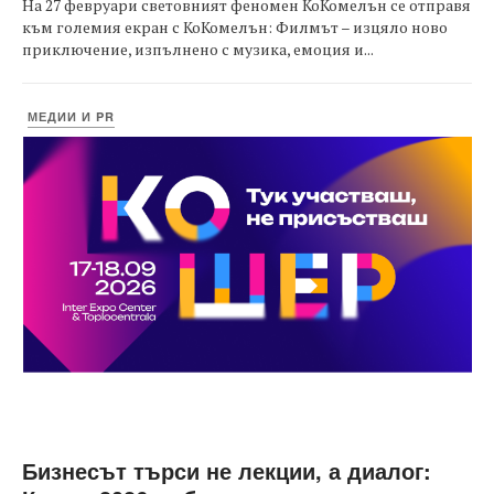
На 27 февруари световният феномен КоКомелън се отправя
към големия екран с КоКомелън: Филмът – изцяло ново
приключение, изпълнено с музика, емоция и...
МЕДИИ И PR
Бизнесът търси не лекции, а диалог: