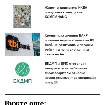
Живот в движение: ИКЕА
представя колекцията
KOMPISHÄNG
Кредитната агенция БАКР
промени перспективата на tbi
bank на позитивна и повиши
рейтинга по националната
скала на А+
БКДМП и ЕFIC отстояват
интересите на мебелните
производители относно
новия регламент за екодизайн
пред ЕК
Вижте още: