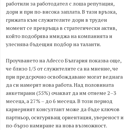
работили за работодател с лоша репутация,
дори и при по-висока заплата. В тази връзка,
грижата към служителите дори в труден
момент се превръща в стратегически актив,
който подобрява имиджа на компанията и
улеснява бъдещия подбор на таланти.
Проучването на Adecco България показва още,
че близо 1/5 от служителите са на мнение, че
при предсрочно освобождаване могат веднага
да си намерят нова работа. Над половината
анкетирани (55%) очакват да им отнеме 2–3
месеца, а 27% – до 6 месеца. В този период
кариерният консултант може да бъде ключов
партньор, осигуряващ ориентация, увереност и
по-бързо намиране на нова възможност.