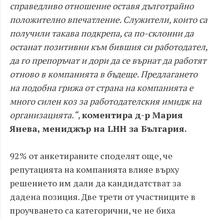
справедливо отношение оставя дълготрайно
положително впечатление. Служители, които са
получили такава подкрепа, са по-склонни да
останат позитивни към бившия си работодател,
да го препоръчат и дори да се върнат да работят
отново в компанията в бъдеще. Предлагането
на подобна грижа от страна на компанията е
много силен коз за работодателския имидж на
организацията.“
,
коментира д-р Мария
Янева, мениджър на LHH за България.
92% от анкетираните споделят още, че
репутацията на компанията влияе върху
решението им дали да кандидатстват за
дадена позиция. Две трети от участниците в
проучването са категорични, че не биха