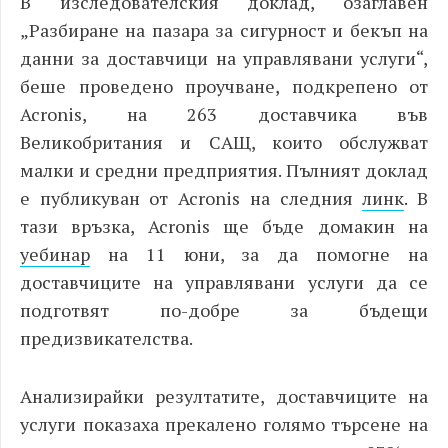
В изследователския доклад, озаглавен
„Разбиране на пазара за сигурност и бекъп на
данни за доставчици на управлявани услуги“,
беше проведено проучване, подкрепено от
Acronis, на 263 доставчика във
Великобритания и САЩ, които обслужват
малки и средни предприятия. Пълният доклад
е публикуван от
Acronis
на следния
линк
.
В
тази връзка, Acronis ще бъде домакин на
уебинар
на 11 юни, за да помогне на
доставчиците на управлявани услуги да се
подготвят по-добре за бъдещи
предизвикателства.
Анализирайки резултатите, доставчиците на
услуги показаха прекалено голямо търсене на