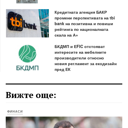
Кредитната агенция БАКР
промени перспективата на tbi
bank на позитивна и повиши
рейтинга по националната
скала на А+
БКДМП и ЕFIC отстояват
интересите на мебелните
производители относно
новия регламент за екодизайн
пред ЕК
Вижте още:
ФИНАСИ