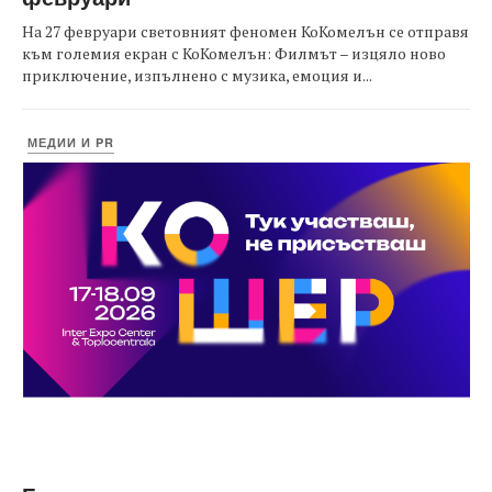
На 27 февруари световният феномен КоКомелън се отправя
към големия екран с КоКомелън: Филмът – изцяло ново
приключение, изпълнено с музика, емоция и...
МЕДИИ И PR