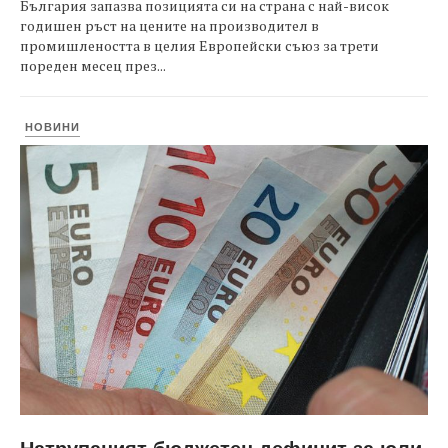
България запазва позицията си на страна с най-висок
годишен ръст на цените на производител в
промишлеността в целия Европейски съюз за трети
пореден месец през...
НОВИНИ
Натрупаният бюджетен дефицит за юли