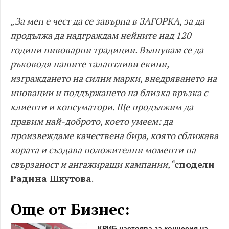
„За мен е чест да се завърна в ЗАГОРКА, за да
продължа да надграждам нейните над 120
години пивоварни традиции. Вълнувам се да
ръководя нашите талантливи екипи,
изграждането на силни марки, внедряването на
иновации и поддържането на близка връзка с
клиенти и консуматори. Ще продължим да
правим най-доброто, което умеем: да
произвеждаме качествена бира, която сближава
хората и създава положителни моменти на
свързаност и ангажиращи кампании,“
сподели
Радина Шкутова
.
Още от Бизнес:
КРИБ настоява за концесия на