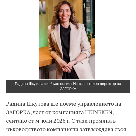
Радина Шкутова ще бъде новият Изпълнителен директор на
ЗАГОРКА
Радина Шкутова ще поемe управлението на
ЗАГОРКА, част от компанията HEINEKEN,
считано от м. юли 2026 г. С тази промяна в
ръководството компанията затвърждава своя