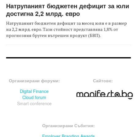
Натрупаният бюджетен дефицит за юли
достигна 2,2 млрд. евро
Натрупаният бюджетен дефицит за месец юли е в размер
на 2,2 млрд. евро. Тази стойност представлява 1,8% от
прогнозния брутен вътрешен продукт (БВП).
FOOTER-ФОРУМИ
FOOTER-MIDDLE
Организирани форуми:
Сайтове:
Digital Finance
Cloud forum
Smart conference
FOOTER-СЪБИТИЯ
Организирани Събития:
Employer Branding Awards