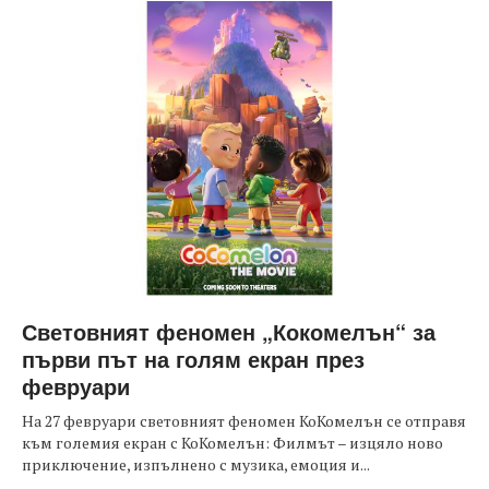
Световният феномен „Кокомелън“ за
първи път на голям екран през
февруари
На 27 февруари световният феномен КоКомелън се отправя
към големия екран с КоКомелън: Филмът – изцяло ново
приключение, изпълнено с музика, емоция и...