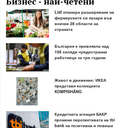
Бизнес - най-четени
Lidl планира разширяване на
фермерските си пазари във
всички 28 области на
страната
България е привлякла над
108 хиляди чуждестранни
работници за три години
Живот в движение: ИКЕА
представя колекцията
KOMPISHÄNG
Кредитната агенция БАКР
промени перспективата на tbi
bank на позитивна и повиши