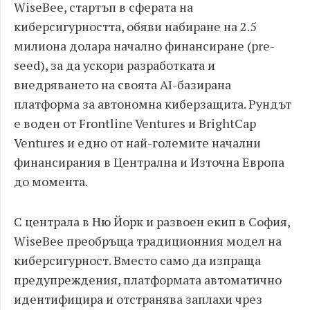
WiseBee, стартъп в сферата на
киберсигурността, обяви набиране на 2.5
милиона долара начално финансиране (pre-
seed), за да ускори разработката и
внедряването на своята AI-базирана
платформа за автономна киберзащита. Рундът
е воден от Frontline Ventures и BrightCap
Ventures и едно от най-големите начални
финансирания в Централна и Източна Европа
до момента.
С централа в Ню Йорк и развоен екип в София,
WiseBee преобръща традиционния модел на
киберсигурност. Вместо само да изпраща
предупреждения, платформата автоматично
идентифицира и отстранява заплахи чрез