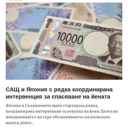
САЩ и Япония с рядка координирана
интервенция за спасяване на йената
Япония и Съединените щати стартираха рядка,
координирана интервенция за покупка на йени. Целта на
инициативата е да спре обезценяването на японската
валута, която...