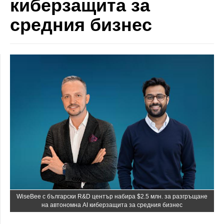
киберзащита за
средния бизнес
WiseBee с български R&D център набира $2.5 млн. за разгръщане
на автономна AI киберзащита за средния бизнес