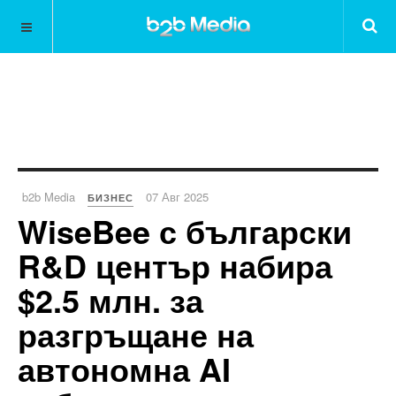
b2b Media
07 Авг 2025
БИЗНЕС
WiseBee с български
R&D център набира
$2.5 млн. за
разгръщане на
автономна AI