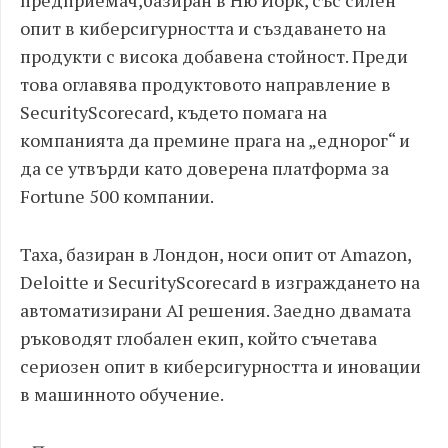
предприемач,базиран в Ню Йорк, със силен
опит в киберсигурността и създаването на
продукти с висока добавена стойност. Преди
това оглавява продуктовото направление в
SecurityScorecard, където помага на
компанията да премине прага на „еднорог“ и
да се утвърди като доверена платформа за
Fortune 500 компании.
Таха, базиран в Лондон, носи опит от Amazon,
Deloitte и SecurityScorecard в изграждането на
автоматизирани AI решения. Заедно двамата
ръководят глобален екип, който съчетава
сериозен опит в киберсигурността и иновации
в машинното обучение.