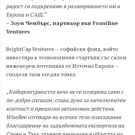
радост ги подкрепяме в разширяването им в
Европа и САЩ.“
– Зоуи Чембърс, партньор във Frontline
Ventures
BrightCap Ventures — софийски фонд, който
инвестира в технологични стартъпи със силен
инженерен потенциал от Източна Европа —
споделя тази гледна точка:
„Киберсигурността вече не се изчерпва само с
по-добри сигнали; става дума за интелигентен
контекст и прецизни автономни действия.
WiseBee отговаря на всички тези изисквания
благодарение на задълбочената експертиза на
Стоян и Таха, техните иновации в областта на