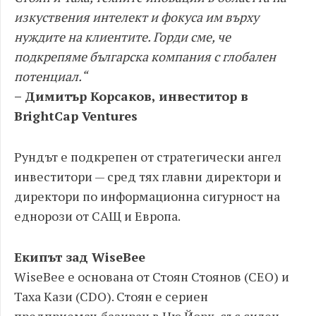
изкуствения интелект и фокуса им върху
нуждите на клиентите. Горди сме, че
подкрепяме българска компания с глобален
потенциал.“
– Димитър Корсаков, инвеститор в
BrightCap Ventures
Рундът е подкрепен от стратегически ангел
инвеститори — сред тях главни директори и
директори по информационна сигурност на
еднорози от САЩ и Европа.
Екипът зад WiseBee
WiseBee е основана от Стоян Стоянов (CEO) и
Таха Кази (CDO). Стоян е сериен