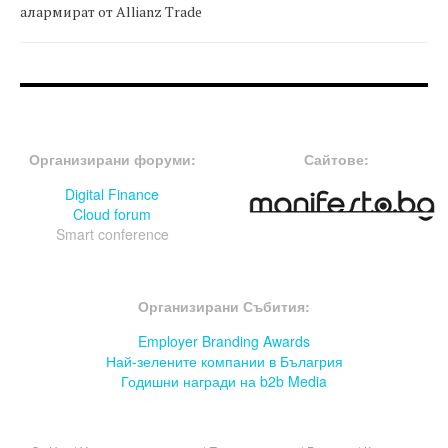
алармират от Allianz Trade
FOOTER-ФОРУМИ
FOOTER-MIDDLE
Организирани форуми:
Сайтове:
Digital Finance
Cloud forum
Smart conference
FOOTER-СЪБИТИЯ
Организирани Събития:
Employer Branding Awards
Най-зелените компании в Бълагрия
Годишни награди на b2b Media