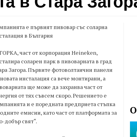
а в Стара Загор
мпанията е първият пивовар със соларна
сталация в България
ГОРКА, част от корпорация Heineken,
сталира соларен парк в пивоварната в град
ара Загора. Първите фотоволтаични панели
 новата инсталация са вече монтирани, а
воварната ще може да захранва част от
нергия от тях съвсем скоро. Решението е
компанията и е поредната предприета стъпка
О
родните емисии, като част от платформата за
о-добър свят“.