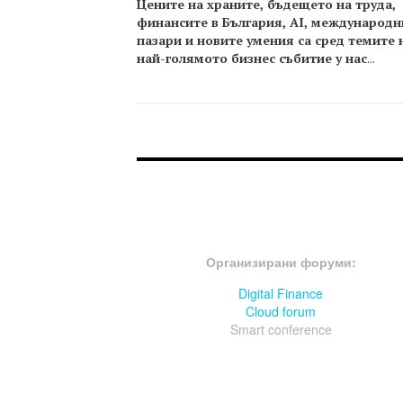
Цените на храните, бъдещето на труда,
финансите в България, AI, международн
пазари и новите умения са сред темите 
най-голямото бизнес събитие у нас
...
FOOTER-ФОРУМИ
Организирани форуми:
Digital Finance
Cloud forum
Smart conference