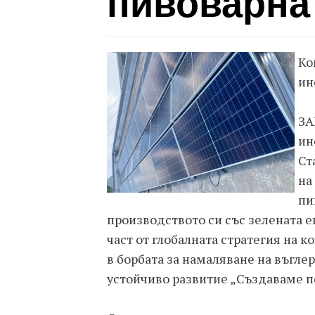
пивоварнат
Ко
ин
ЗА
ин
Ст
на
пи
производството си със зелената е
част от глобалната стратегия на 
в борбата за намаляване на въгле
устойчиво развитие „Създаваме п