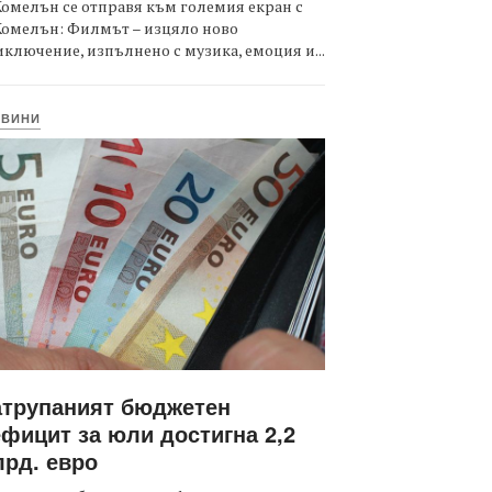
омелън се отправя към големия екран с
Комелън: Филмът – изцяло ново
ключение, изпълнено с музика, емоция и...
ОВИНИ
атрупаният бюджетен
фицит за юли достигна 2,2
рд. евро