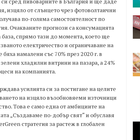
 си сред пивоварните в България и ще даде
ия, изцяло от слънцето чрез фотоволтаични
олучава по-голяма самостоятелност по
гия. Очакваните прогнози са консумацията
база, спрямо тази до момента, което ще
лзваното електричество и ограничаване на
бяха намалени със 70% през 2020 г. в
 зелени хладилни витрини на пазара, а 24%
оцеси на компанията.
рждава усилията си за постигане на целите
лзването на изцяло възобновяеми източници
ство. Това е само една от амбициите на
ата „Създаваме по-добър свят“ и обуславя
erGreen стратегия за растеж в глобален