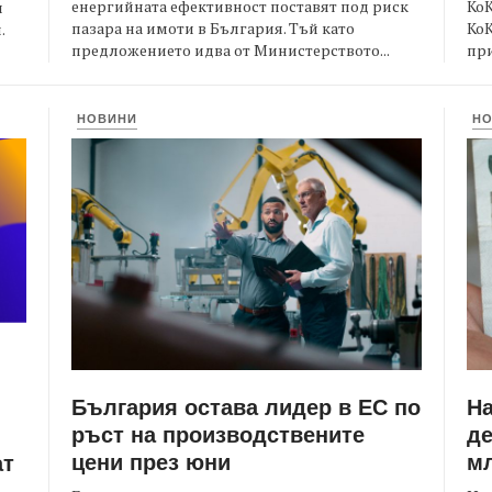
енергийната ефективност поставят под риск
КоК
и
пазара на имоти в България. Тъй като
Ко
.
предложението идва от Министерството...
при
НОВИНИ
Н
България остава лидер в ЕС по
Н
ръст на производствените
де
цени през юни
мл
ат