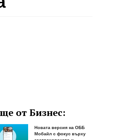
а
ще от Бизнес:
Новата версия на ОББ
Мобайл с фокус върху
застраховането и