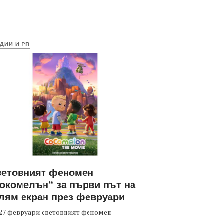
ДИИ И PR
ветовният феномен
окомелън“ за първи път на
лям екран през февруари
27 февруари световният феномен