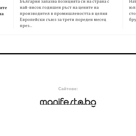
България запазва позицията си на страна с
На
най-висок годишен ръст на цените на
юли
ите
производител в промишлеността в целия
сто
на
Европейски съюз за трети пореден месец
бру
през...
FOOTER-MIDDLE
F
Сайтове: