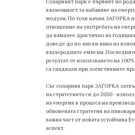
Соларният парк е първият по рода
възможност за набавяне на енерг
модули. По този начин ЗАГОРКА п
отношение на употребата на енер
да намалее драстично на годишна 
доведе до по-ниски нива на изпо
въглеродните емисии. Последните 
резултат от използването на 100%
са спаднали при логистичните пр
Със соларния парк ЗАГОРКА затвъ
на стратегията си до 2030 - изпо
на енергия в процеса на производ
обновената стратегия на пивоварн
важна част от новата устойчива Ev
аспект.