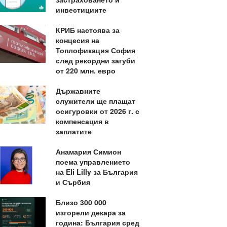
инвестициите
КРИБ настоява за
концесия на
Топлофикация София
след рекордни загуби
от 220 млн. евро
Държавните
служители ще плащат
осигуровки от 2026 г. с
компенсация в
заплатите
Анамария Симион
поема управлението
на Eli Lilly за България
и Сърбия
Близо 300 000
изгорели декара за
година: България сред