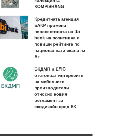
колекцията
KOMPISHÄNG
Кредитната агенция
БАКР промени
перспективата на tbi
bank на позитивна и
повиши рейтинга по
националната скала на
А+
БКДМП и ЕFIC
отстояват интересите
на мебелните
производители
относно новия
регламент за
екодизайн пред ЕК