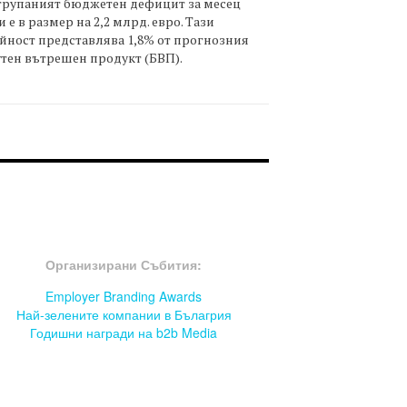
трупаният бюджетен дефицит за месец
 е в размер на 2,2 млрд. евро. Тази
йност представлява 1,8% от прогнозния
тен вътрешен продукт (БВП).
OOTER-СЪБИТИЯ
Организирани Събития:
Employer Branding Awards
Най-зелените компании в Бълагрия
Годишни награди на b2b Media