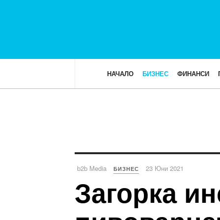
НАЧАЛО
БИЗНЕС
ФИНАНСИ
b2b Media
23 Юни 2021
БИЗНЕС
Загорка ин