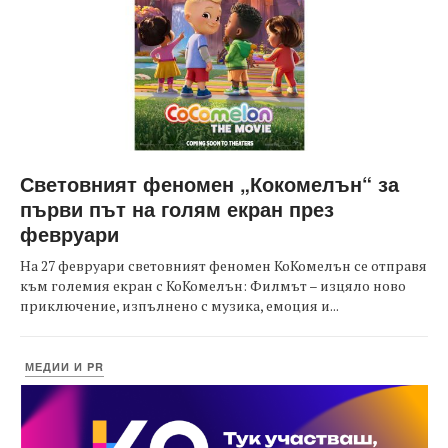
Световният феномен „Кокомелън“ за
първи път на голям екран през
февруари
На 27 февруари световният феномен КоКомелън се отправя
към големия екран с КоКомелън: Филмът – изцяло ново
приключение, изпълнено с музика, емоция и...
МЕДИИ И PR