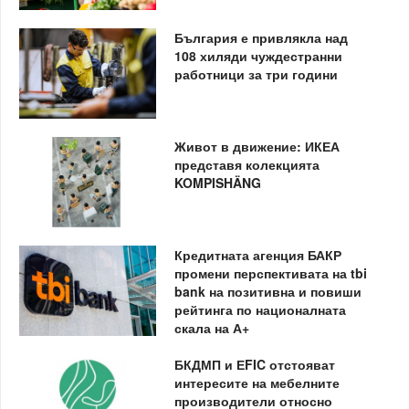
България е привлякла над
108 хиляди чуждестранни
работници за три години
Живот в движение: ИКЕА
представя колекцията
KOMPISHÄNG
Кредитната агенция БАКР
промени перспективата на tbi
bank на позитивна и повиши
рейтинга по националната
скала на А+
БКДМП и ЕFIC отстояват
интересите на мебелните
производители относно