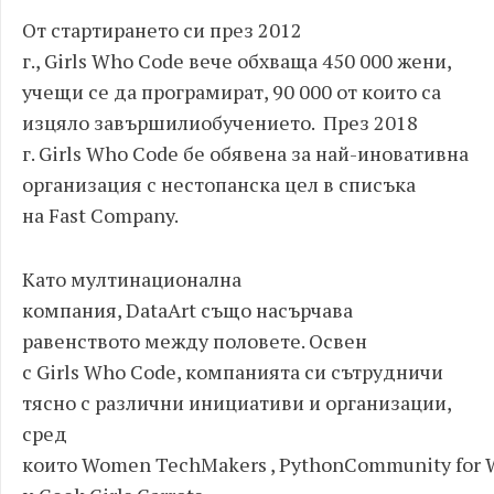
От стартирането си през 2012
г., Girls Who Code вече обхваща 450 000 жени,
учещи се да програмират, 90 000 от които са
изцяло завършилиобучението. През 2018
г. Girls Who Code бе обявена за най-иновативна
организация с нестопанска цел в списъка
на Fast Company.
Като мултинационална
компания, DataArt също насърчава
равенството между половете. Освен
с Girls Who Code, компанията си сътрудничи
тясно с различни инициативи и организации,
сред
които Women TechMakers , PythonCommunity for W