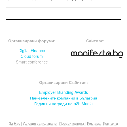
FOOTER-ФОРУМИ
FOOTER-MIDDLE
Организирани форуми:
Сайтове:
Digital Finance
Cloud forum
Smart conference
FOOTER-СЪБИТИЯ
Организирани Събития:
Employer Branding Awards
Най-зелените компании в Бълагрия
Годишни награди на b2b Media
За Нас
|
Условия за ползване
|
Поверителност
|
Реклама
|
Контакти