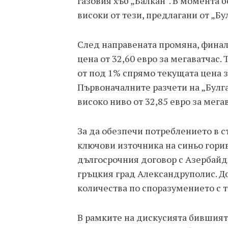
газовия хъб „Балкан“. В момента б
високи от тези, предлагани от „Бул
След направената промяна, фина
цена от 32,60 евро за мегаватча
от под 1% спрямо текущата цена за
Първоначалните разчети на „Булга
високо ниво от 32,85 евро за мега
За да обезпечи потреблението в с
ключови източника на синьо гори
дългосрочния договор с Азербайдж
гръцкия град Александруполис. Д
количества по споразумението с т
В рамките на дискусията бившият