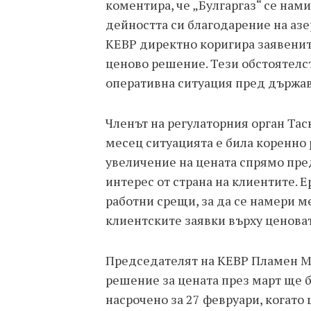
коментира, че „Булгаргаз“ се нам
дейността си благодарение на аз
КЕВР директно коригира заявенит
ценово решение. Тези обстоятелс
оперативна ситуация пред държав
Членът на регулаторния орган Та
месец ситуацията е била коренно 
увеличение на цената спрямо пр
интерес от страна на клиентите.
работни срещи, за да се намери 
клиентските заявки върху ценоват
Председателят на КЕВР Пламен М
решение за цената през март ще б
насрочено за 27 февруари, когат