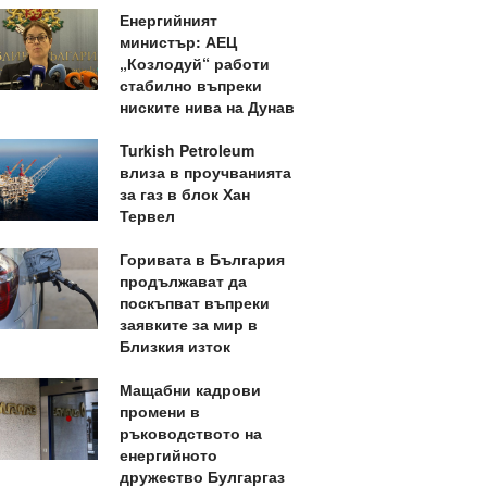
Енергийният
министър: АЕЦ
„Козлодуй“ работи
стабилно въпреки
ниските нива на Дунав
Turkish Petroleum
влиза в проучванията
за газ в блок Хан
Тервел
Горивата в България
продължават да
поскъпват въпреки
заявките за мир в
Близкия изток
Мащабни кадрови
промени в
ръководството на
енергийното
дружество Булгаргаз