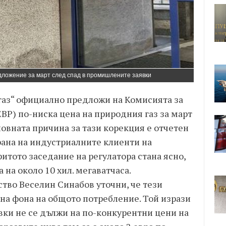
едложение за март след спад в промишлените заявки
газ“ официално предложи на Комисията за
ВР) по-ниска цена на природния газ за март
овната причина за тази корекция е отчетен
трана на индустриалните клиенти на
ритото заседание на регулатора стана ясно,
на около 10 хил. мегаватчаса.
тво Веселин Синабов уточни, че тези
на фона на общото потребление. Той изрази
вки не се дължи на по-конкурентни цени на