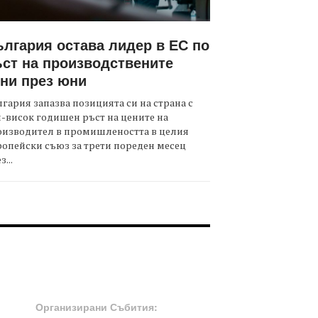
лгария остава лидер в ЕС по
ст на производствените
ни през юни
гария запазва позицията си на страна с
-висок годишен ръст на цените на
оизводител в промишлеността в целия
опейски съюз за трети пореден месец
з...
OOTER-СЪБИТИЯ
Организирани Събития: