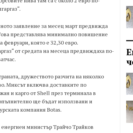
орсовите нива там са с около 2 евро по-
гаргаз“.
лното заявление за месец март предвижда
с. Това представлява минимално повишение
 февруари, която е 32,30 евро.
Е
ргаз“ от средата на месеца предвиждаха по-
ватчас.
ч
траната, дружеството разчита на няколко
во. Миксът включва доставките по
ан и карго от Shell през терминала в
опълнително ще бъдат използвани и
урската компания Botas.
 енергиен министър Трайчо Трайков