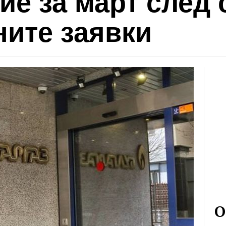
е за март след 
ите заявки
О