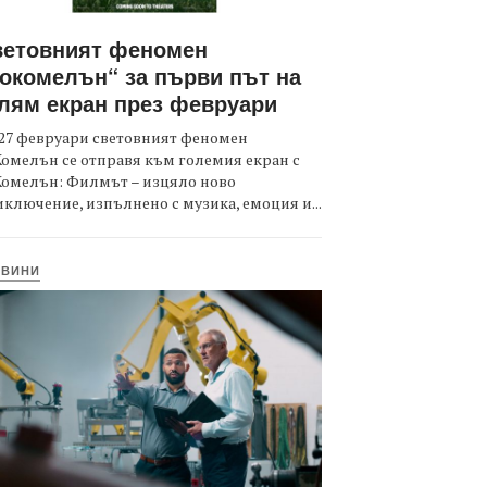
ветовният феномен
окомелън“ за първи път на
лям екран през февруари
27 февруари световният феномен
омелън се отправя към големия екран с
Комелън: Филмът – изцяло ново
ключение, изпълнено с музика, емоция и...
ОВИНИ