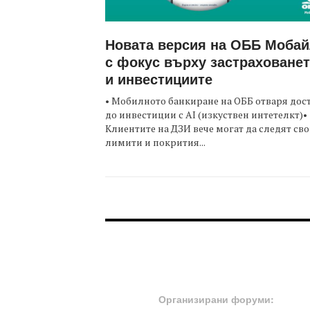
Новата версия на ОББ Моба
с фокус върху застраховане
и инвестициите
• Мобилното банкиране на ОББ отваря дос
до инвестиции с AI (изкуствен интетелкт)•
Клиентите на ДЗИ вече могат да следят св
лимити и покрития...
FOOTER-ФОРУМИ
Организирани форуми: