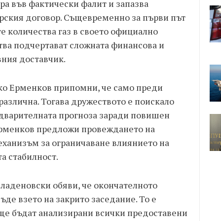
ира във фактически фалит и запазва
ерския договор. Същевременно за първи път
е количества газ в своето официално
тва подчертават сложната финансова и
ния доставчик.
ско Ерменков припомни, че само преди
различна. Тогава дружеството е поискало
едварителната прогноза заради повишен
 Ерменков предложи провеждането на
механизъм за ограничаване влиянието на
а стабилност.
ладеновски обяви, че окончателното
ъде взето на закрито заседание. То е
о ще бъдат анализирани всички предоставени