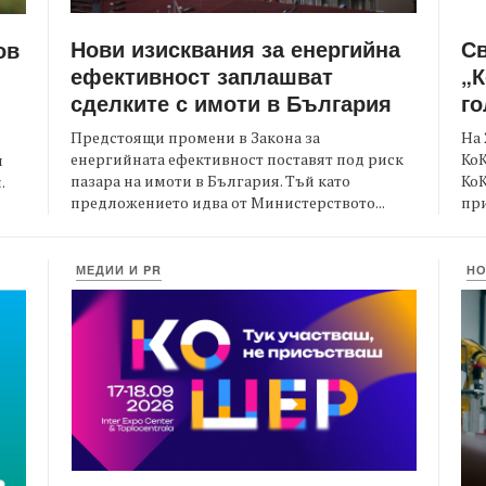
Нови изисквания за енергийна
С
ов
ефективност заплашват
„К
сделките с имоти в България
го
Предстоящи промени в Закона за
На 
енергийната ефективност поставят под риск
КоК
и
пазара на имоти в България. Тъй като
Ко
.
предложението идва от Министерството...
при
МЕДИИ И PR
Н