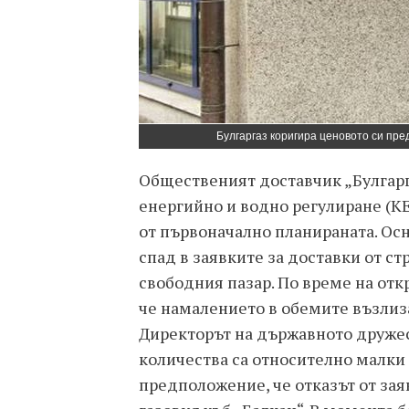
Булгаргаз коригира ценовото си пр
Общественият доставчик „Булгар
енергийно и водно регулиране (КЕ
от първоначално планираната. Осн
спад в заявките за доставки от с
свободния пазар. По време на отк
че намалението в обемите възлиза 
Директорът на държавното дружес
количества са относително малки 
предположение, че отказът от зая