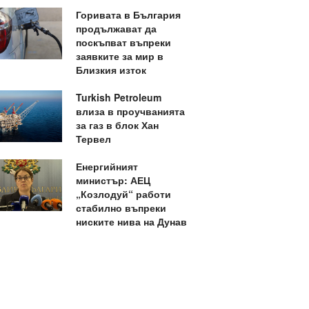
Горивата в България
продължават да
поскъпват въпреки
заявките за мир в
Близкия изток
Turkish Petroleum
влиза в проучванията
за газ в блок Хан
Тервел
Енергийният
министър: АЕЦ
„Козлодуй“ работи
стабилно въпреки
ниските нива на Дунав