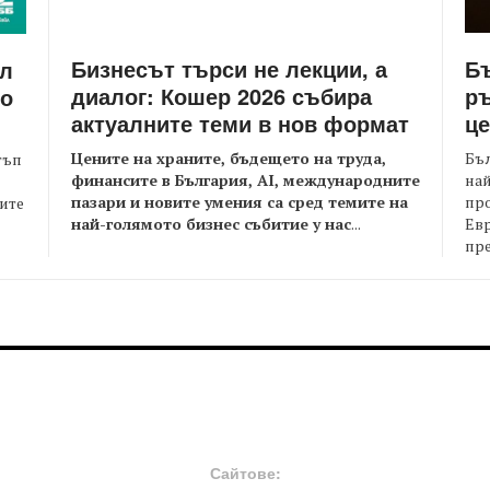
Бизнесът търси не лекции, а
Бъ
йл
диалог: Кошер 2026 събира
ръ
то
актуалните теми в нов формат
це
Цените на храните, бъдещето на труда,
Бъл
тъп
финансите в България, AI, международните
най
пазари и новите умения са сред темите на
пр
оите
най-голямото бизнес събитие у нас
...
Евр
пре
FOOTER-MIDDLE
F
Сайтове: