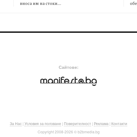
вноса им на стоки....
обе
FOOTER-MIDDLE
F
Сайтове:
За Нас
|
Условия за ползване
|
Поверителност
|
Реклама
|
Контакти
Copyright 2008-
2026 © b2bmedia.bg