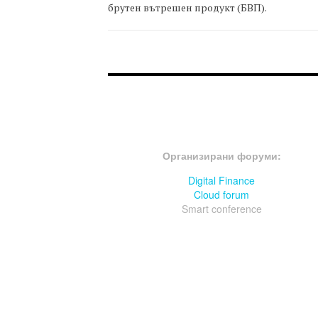
брутен вътрешен продукт (БВП).
FOOTER-ФОРУМИ
Организирани форуми:
Digital Finance
Cloud forum
Smart conference