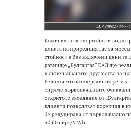
КЕВР утвърди по-ниск
Комисията за енергийно и водно 
цената на природния газ за месец
стойност е без включени цени за д
равнище „Булгаргаз“ ЕАД ще реал
и лицензираните дружества за пр
Решението на енергийния регулат
спрямо първоначалните очаквания
откритото заседание от „Булгарга
клиенти позволяват корекция в ни
бе редуцирана от първоначално 
32,60 евро/MWh.