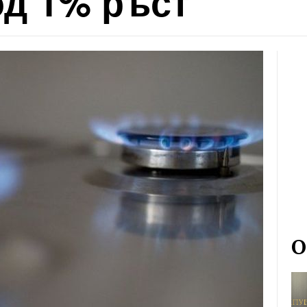
од 1% ръст
О