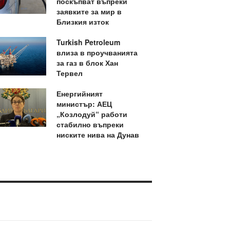
поскъпват въпреки
заявките за мир в
Близкия изток
Turkish Petroleum
влиза в проучванията
за газ в блок Хан
Тервел
Енергийният
министър: АЕЦ
„Козлодуй“ работи
стабилно въпреки
ниските нива на Дунав