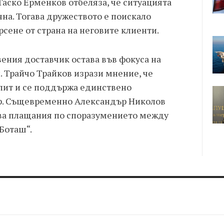
Таско Ерменков отбеляза, че ситуацията
чна. Тогава дружеството е поискало
сене от страна на неговите клиенти.
ения доставчик остава във фокуса на
. Трайчо Трайков изрази мнение, че
лит и се поддържа единствено
ор. Същевременно Александър Николов
шва плащания по споразумението между
„Боташ“.