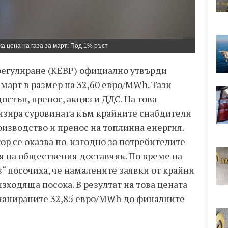
а цена на газа за март: Под 1% ръст
регулиране (КЕВР) официално утвърди
 март в размер на 32,60 евро/MWh. Тази
остъп, пренос, акциз и ДДС. На това
изира суровината към крайните снабдители
оизводство и пренос на топлинна енергия.
ор се оказва по-изгодно за потребителите
 на обществения доставчик. По време на
з“ посочиха, че намалените заявки от крайни
зходяща посока. В резултат на това цената
планираните 32,85 евро/MWh до финалните