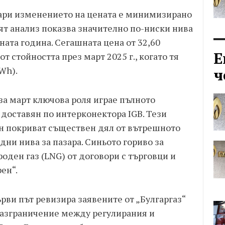
ри изменението на цената е минимизирано
ят анализ показва значително по-ниски нива
ата година. Сегашната цена от 32,60
Е
т стойността през март 2025 г., когато тя
Wh).
ч
за март ключова роля играе пълното
 доставян по интерконектора IGB. Тези
н покриват съществен дял от вътрешното
дни нива за пазара. Синьото гориво за
ден газ (LNG) от договори с търговци и
ен“.
ърви път ревизира заявените от „Булгаргаз“
 разграничение между регулирания и