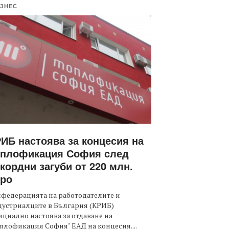
ЗНЕС
ИБ настоява за концесия на
оплофикация София след
кордни загуби от 220 млн.
вро
федерацията на работодателите и
дустриалците в България (КРИБ)
циално настоява за отдаване на
плофикация София" ЕАД на концесия....