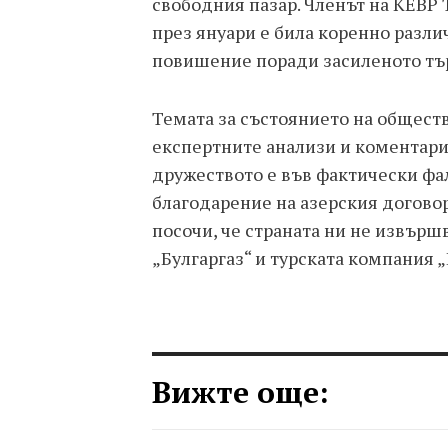
свободния пазар. Членът на КЕВР 
през януари е била коренно разли
повишение поради засиленото тър
Темата за състоянието на обществ
експертните анализи и коментари
дружеството е във фактически фа
благодарение на азерския догов
посочи, че страната ни не извър
„Булгаргаз“ и турската компания 
Вижте още: