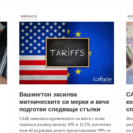
ФИНАСИ
Н
Вашингтон засилва
СА
митническите си мерки и вече
ко
подготвя следващи стъпки
сп
САЩ замениха временните си мита с нови
Япо
такива в размер между 10% и 12,5%, насочени
ряд
към 60 държави, които представляват 99% от
на 
я