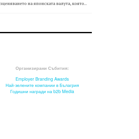
зценяването на японската валута, която...
OOTER-СЪБИТИЯ
Организирани Събития:
Employer Branding Awards
Най-зелените компании в Бълагрия
Годишни награди на b2b Media