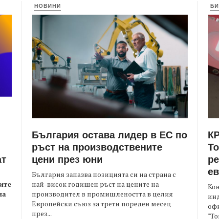
НОВИНИ
БИ
България остава лидер в ЕС по
КР
ръст на производствените
Т
цени през юни
ре
ат
е
България запазва позицията си на страна с
най-висок годишен ръст на цените на
ите
Кон
производител в промишлеността в целия
на
ин
Европейски съюз за трети пореден месец
офи
през...
"То