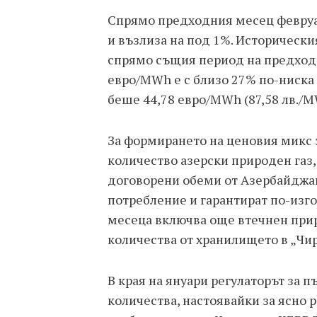
Спрямо предходния месец февруа
и възлиза на под 1%. Исторически
спрямо същия период на предходн
евро/MWh е с близо 27% по-ниска о
беше 44,78 евро/MWh (87,58 лв./M
За формирането на ценовия микс 
количество азерски природен газ,
договорени обеми от Азербайджа
потребление и гарантират по-изго
месеца включва още втечнен приро
количества от хранилището в „Чир
В края на януари регулаторът за п
количества, настоявайки за ясно