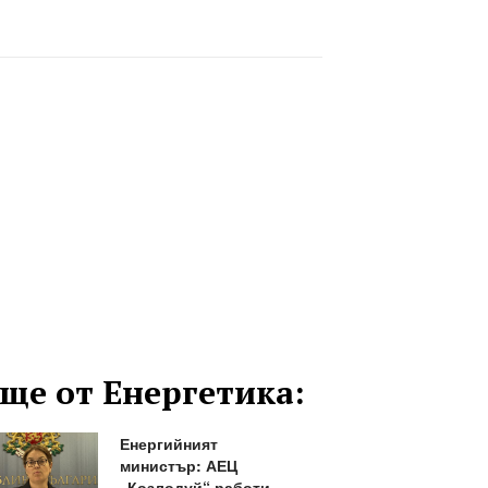
ще от Енергетика:
Енергийният
министър: АЕЦ
„Козлодуй“ работи