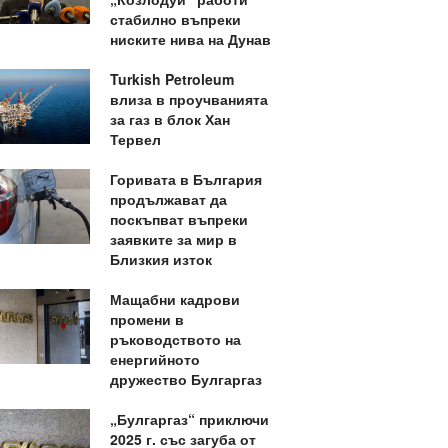
стабилно въпреки
ниските нива на Дунав
Turkish Petroleum
влиза в проучванията
за газ в блок Хан
Тервел
Горивата в България
продължават да
поскъпват въпреки
заявките за мир в
Близкия изток
Мащабни кадрови
промени в
ръководството на
енергийното
дружество Булгаргаз
„Булгаргаз“ приключи
2025 г. със загуба от