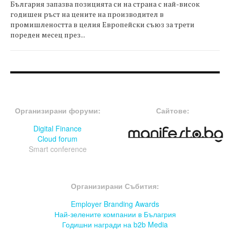
България запазва позицията си на страна с най-висок
годишен ръст на цените на производител в
промишлеността в целия Европейски съюз за трети
пореден месец през...
FOOTER-ФОРУМИ
FOOTER-MIDDLE
Организирани форуми:
Сайтове:
Digital Finance
Cloud forum
Smart conference
FOOTER-СЪБИТИЯ
Организирани Събития:
Employer Branding Awards
Най-зелените компании в Бълагрия
Годишни награди на b2b Media