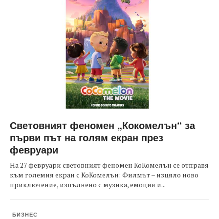
Световният феномен „Кокомелън“ за
първи път на голям екран през
февруари
На 27 февруари световният феномен КоКомелън се отправя
към големия екран с КоКомелън: Филмът – изцяло ново
приключение, изпълнено с музика, емоция и...
БИЗНЕС