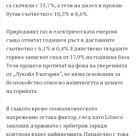
са скочили с 53,7%, а тези на дизел и пропан-
бутан съответно с 10,5% и 8,6%.
Природният газ и електрическата енергия
също отчитат годишен ръст в доставките
съответно с 6,1% и 0,4%. Единствено твърдите
горива записват спад от 17,9% на годишна база.
Тези процеси протичат на фона на уверенията
от „Лукойл България“, че няма основания за
безпокойство относно наличността и цените
на горивата.
В същото време геополитическото
напрежение остава фактор, след като Litasco
заплаши държавата с арбитраж заради
контрола върху рафинерията. Паралелно с това