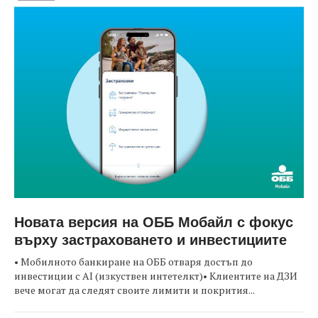
Новата версия на ОББ Мобайл с фокус
върху застраховането и инвестициите
• Мобилното банкиране на ОББ отваря достъп до
инвестиции с AI (изкуствен интетелкт)• Клиентите на ДЗИ
вече могат да следят своите лимити и покрития...