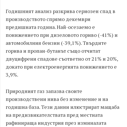
Годишният анализ разкрива сериозен спад в
производството спрямо декември
предишната година. Най-осезаемо е
понижението при дизеловото гориво (-41%) и
автомобилния бензин (-39,1%). Твърдите
горива и пропан-бутанът също отчитат
двуцифрени спадове съответно от 21% и 20%,
докато при електроенергията понижението е
3,9%.
Природният газ запазва своите
производствени нива без изменение и на
годишна база. Тези данни илюстрират мащаба
на предизвикателствата пред местната
рафинираща индустрия през изминалата