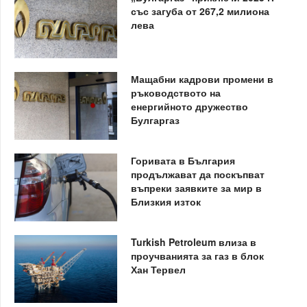
със загуба от 267,2 милиона
лева
Мащабни кадрови промени в
ръководството на
енергийното дружество
Булгаргаз
Горивата в България
продължават да поскъпват
въпреки заявките за мир в
Близкия изток
Turkish Petroleum влиза в
проучванията за газ в блок
Хан Тервел