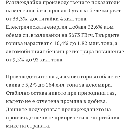
Разглеждайки производствените показатели
на месечна база, пропан-бутанът бележи ръст
от 33,3%, достигайки 4 хил. тона.
Електрическата енергия добавя 32,6% към
обема си, възлизайки на 3673 ГВтч. Твърдите
горива нарастват с 16,4% до 1,82 млн. тона, а
автомобилният бензин регистрира повишение
от 9,5% до 92 хил. тона.
Производството на дизелово гориво обаче се
свива с 5,2% до 164 хил. тона за декември.
Стабилно остава нивото при природния газ,
където не е отчетена промяна в добива.
Данните подчертават пренареждането на
производствените приоритети в енергийния
микс на страната.