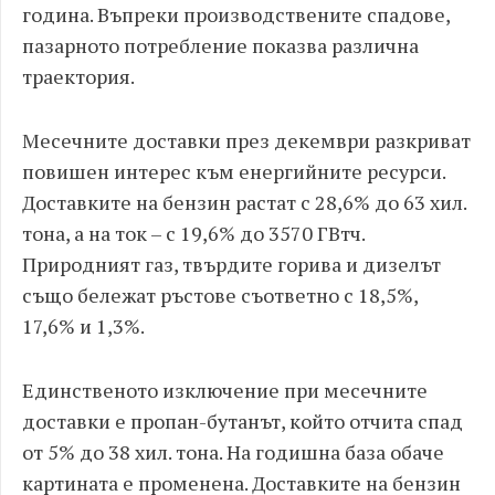
година. Въпреки производствените спадове,
пазарното потребление показва различна
траектория.
Месечните доставки през декември разкриват
повишен интерес към енергийните ресурси.
Доставките на бензин растат с 28,6% до 63 хил.
тона, а на ток – с 19,6% до 3570 ГВтч.
Природният газ, твърдите горива и дизелът
също бележат ръстове съответно с 18,5%,
17,6% и 1,3%.
Единственото изключение при месечните
доставки е пропан-бутанът, който отчита спад
от 5% до 38 хил. тона. На годишна база обаче
картината е променена. Доставките на бензин