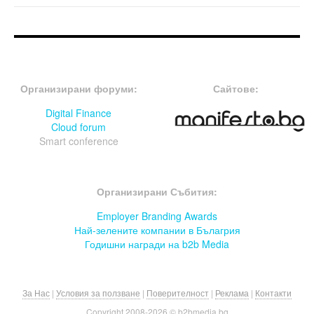
FOOTER-ФОРУМИ
FOOTER-MIDDLE
Организирани форуми:
Сайтове:
Digital Finance
Cloud forum
Smart conference
FOOTER-СЪБИТИЯ
Организирани Събития:
Employer Branding Awards
Най-зелените компании в Бълагрия
Годишни награди на b2b Media
За Нас
|
Условия за ползване
|
Поверителност
|
Реклама
|
Контакти
Copyright 2008-
2026 © b2bmedia.bg