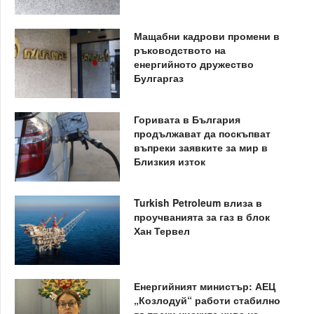
Мащабни кадрови промени в
ръководството на
енергийното дружество
Булгаргаз
Горивата в България
продължават да поскъпват
въпреки заявките за мир в
Близкия изток
Turkish Petroleum влиза в
проучванията за газ в блок
Хан Тервел
Енергийният министър: АЕЦ
„Козлодуй“ работи стабилно
въпреки ниските нива на