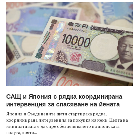
САЩ и Япония с рядка координирана
интервенция за спасяване на йената
Япония и Съединените щати стартираха рядка,
координирана интервенция за покупка на йени. Целта на
инициативата е да спре обезценяването на японската
валута, която...