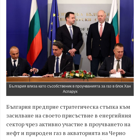
България влиза като съсобственик в проучванията за газ в блок Хан
Аспарух
България предприе стратегическа стъпка към
засилване на своето присъствие в енергийния
сектор чрез активно участие в проучването на
нефт и природен газ в акваторията на Черно