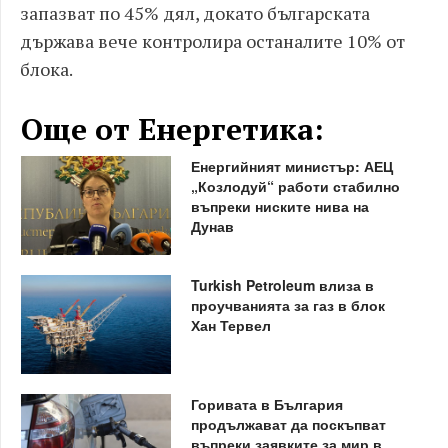
запазват по 45% дял, докато българската
държава вече контролира останалите 10% от
блока.
Още от Енергетика:
Енергийният министър: АЕЦ
„Козлодуй“ работи стабилно
въпреки ниските нива на
Дунав
Turkish Petroleum влиза в
проучванията за газ в блок
Хан Тервел
Горивата в България
продължават да поскъпват
въпреки заявките за мир в