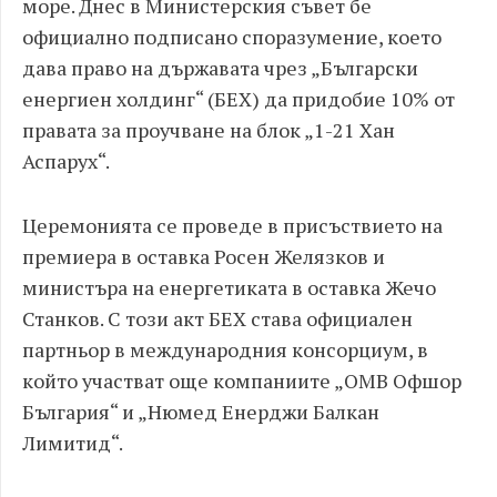
море. Днес в Министерския съвет бе
официално подписано споразумение, което
дава право на държавата чрез „Български
енергиен холдинг“ (БЕХ) да придобие 10% от
правата за проучване на блок „1-21 Хан
Аспарух“.
Церемонията се проведе в присъствието на
премиера в оставка Росен Желязков и
министъра на енергетиката в оставка Жечо
Станков. С този акт БЕХ става официален
партньор в международния консорциум, в
който участват още компаниите „ОМВ Офшор
България“ и „Нюмед Енерджи Балкан
Лимитид“.