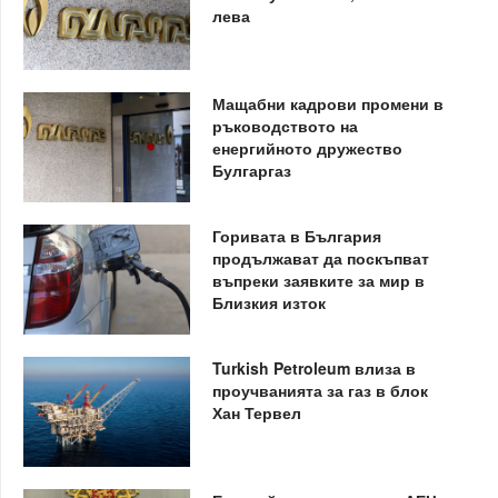
лева
Мащабни кадрови промени в
ръководството на
енергийното дружество
Булгаргаз
Горивата в България
продължават да поскъпват
въпреки заявките за мир в
Близкия изток
Turkish Petroleum влиза в
проучванията за газ в блок
Хан Тервел