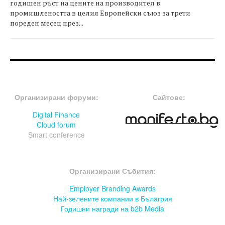
годишен ръст на цените на производител в
промишлеността в целия Европейски съюз за трети
пореден месец през...
FOOTER-ФОРУМИ
FOOTER-MIDDLE
Организирани форуми:
Сайтове:
Digital Finance
Cloud forum
Smart conference
FOOTER-СЪБИТИЯ
Организирани Събития:
Employer Branding Awards
Най-зелените компании в Бълагрия
Годишни награди на b2b Media