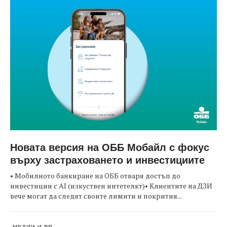
Новата версия на ОББ Мобайл с фокус
върху застраховането и инвестициите
• Мобилното банкиране на ОББ отваря достъп до
инвестиции с AI (изкуствен интетелкт)• Клиентите на ДЗИ
вече могат да следят своите лимити и покрития...
МЕДИИ И PR