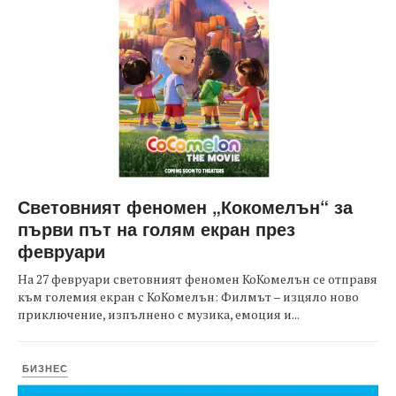
Световният феномен „Кокомелън“ за
първи път на голям екран през
февруари
На 27 февруари световният феномен КоКомелън се отправя
към големия екран с КоКомелън: Филмът – изцяло ново
приключение, изпълнено с музика, емоция и...
БИЗНЕС