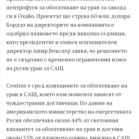
центрофуги за обогатяване на уран за завода
си в Охайо. Проектът ще струва 60 млн. долара.
Бордът на директорите на компанията е
одобрил плановете преди няколко седмици,
като президентът и главен изпълнителен
директор Амир Векслер заяви, че решението
не е свързано с временно ограничения износ
на руски уран за САЩ.
Centrus е сред компаниите за обогатяване на
уран в САЩ, които към момента зависят от
чуждестранни доставчици. По данни на
американското министерство на енергетиката
Русия обезпечава около 44% от световния
капацитет за обогатяване на уран и доставя
около 35% от ядреното гориво, внасяно в САЩ.