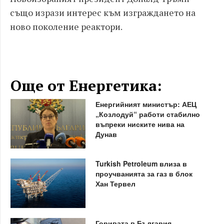
също изрази интерес към изграждането на
ново поколение реактори.
Още от Енергетика:
Енергийният министър: АЕЦ
„Козлодуй“ работи стабилно
въпреки ниските нива на
Дунав
Turkish Petroleum влиза в
проучванията за газ в блок
Хан Тервел
Горивата в България