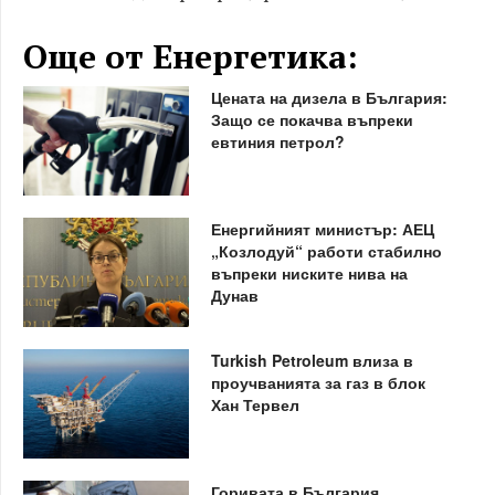
Още от Енергетика:
Цената на дизела в България:
Защо се покачва въпреки
евтиния петрол?
Енергийният министър: АЕЦ
„Козлодуй“ работи стабилно
въпреки ниските нива на
Дунав
Turkish Petroleum влиза в
проучванията за газ в блок
Хан Тервел
Горивата в България