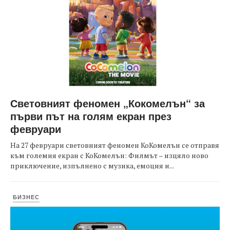
Световният феномен „Кокомелън“ за
първи път на голям екран през
февруари
На 27 февруари световният феномен КоКомелън се отправя
към големия екран с КоКомелън: Филмът – изцяло ново
приключение, изпълнено с музика, емоция и...
БИЗНЕС