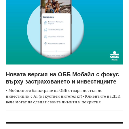
Новата версия на ОББ Мобайл с фокус
върху застраховането и инвестициите
• Мобилното банкиране на ОББ отваря достъп до
инвестиции с AI (изкуствен интетелкт)• Клиентите на ДЗИ
вече могат да следят своите лимити и покрития...