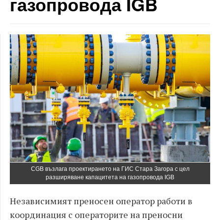
газопровода IGB
CGB възлага проектирането на ГИС Стара Загора с цел
разширяване капацитета на газопровода IGB
Независимият преносен оператор работи в
координация с операторите на преносни