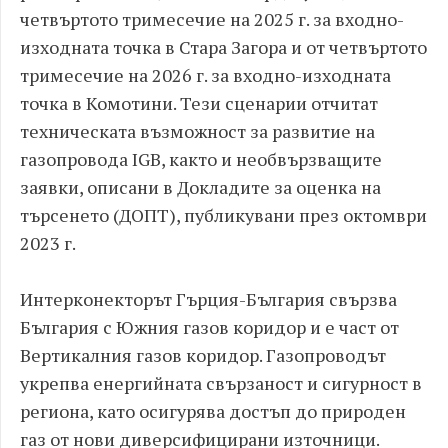
четвъртото тримесечие на 2025 г. за входно-
изходната точка в Стара Загора и от четвъртото
тримесечие на 2026 г. за входно-изходната
точка в Комотини. Тези сценарии отчитат
техническата възможност за развитие на
газопровода IGB, както и необвързващите
заявки, описани в Докладите за оценка на
търсенето (ДОПТ), публикувани през октомври
2023 г.
Интерконекторът Гърция-България свързва
България с Южния газов коридор и е част от
Вертикалния газов коридор. Газопроводът
укрепва енергийната свързаност и сигурност в
региона, като осигурява достъп до природен
газ от нови диверсифицирани източници.