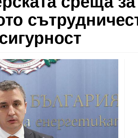
рската среща за
ото сътрудничес
сигурност