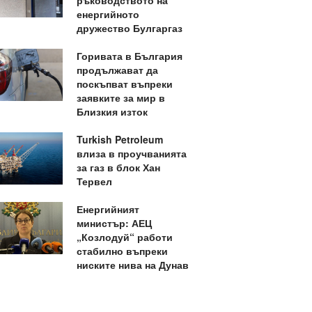
ръководството на
енергийното
дружество Булгаргаз
Горивата в България
продължават да
поскъпват въпреки
заявките за мир в
Близкия изток
Turkish Petroleum
влиза в проучванията
за газ в блок Хан
Тервел
Енергийният
министър: АЕЦ
„Козлодуй“ работи
стабилно въпреки
ниските нива на Дунав