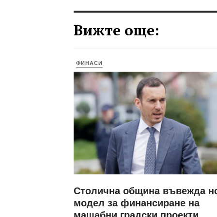
Вижте още:
ФИНАСИ
Столична община въвежда н
модел за финансиране на
мащабни градски проекти