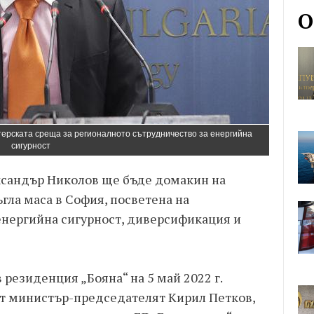
О
ерската среща за регионалното сътрудничество за енергийна
сигурност
ксандър Николов ще бъде домакин на
ла маса в София, посветена на
енергийна сигурност, диверсификация и
в резиденция „Бояна“ на 5 май 2022 г.
чат министър-председателят Кирил Петков,