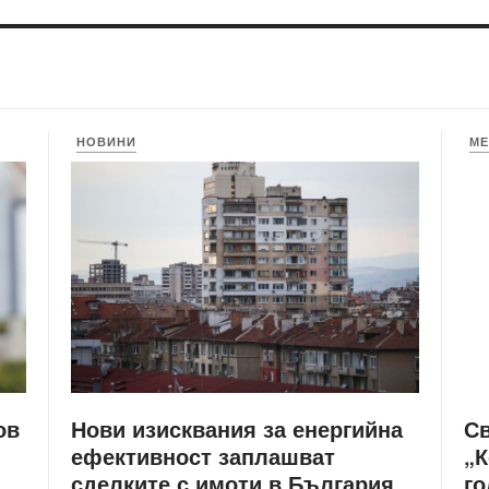
НОВИНИ
МЕ
Нови изисквания за енергийна
С
ов
ефективност заплашват
„К
сделките с имоти в България
го