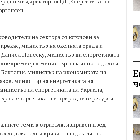
ералният директор на ГД „Енергетика“ на
оргенсен.
ководители на сектора от ключови за
крекас, министър на околната среда и
-Даниел Попеску, министър на енергетиката
вицепремиер и министър на минното дело и
Е
 Бектеши, министър на икономиката на
зов, министър на енергетиката на
ч
министър на енергетиката на Украйна,
тър на енергетиката и природните ресурси
алните теми в отрасъла, изправен пред
последователни кризи – пандемията от