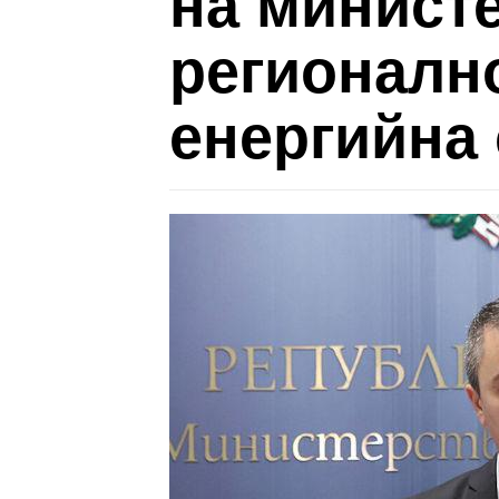
на министе
регионалн
енергийна 