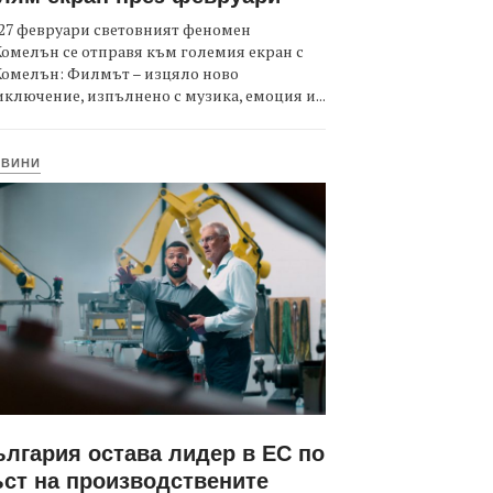
27 февруари световният феномен
омелън се отправя към големия екран с
Комелън: Филмът – изцяло ново
ключение, изпълнено с музика, емоция и...
ОВИНИ
лгария остава лидер в ЕС по
ст на производствените