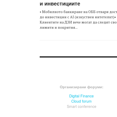
и инвестициите
• Мобилното банкиране на ОББ отваря дос
до инвестиции с AI (изкуствен интетелкт)•
Клиентите на ДЗИ вече могат да следят св
лимити и покрития...
FOOTER-ФОРУМИ
Организирани форуми:
Digital Finance
Cloud forum
Smart conference