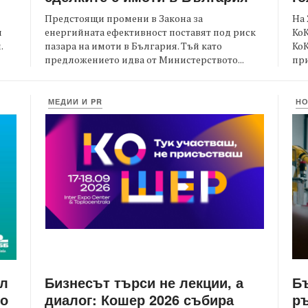
Предстоящи промени в Закона за
На 
енергийната ефективност поставят под риск
КоК
и
пазара на имоти в България. Тъй като
Ко
.
предложението идва от Министерството...
при
МЕДИИ И PR
Н
Бизнесът търси не лекции, а
Бъ
йл
диалог: Кошер 2026 събира
ръ
то