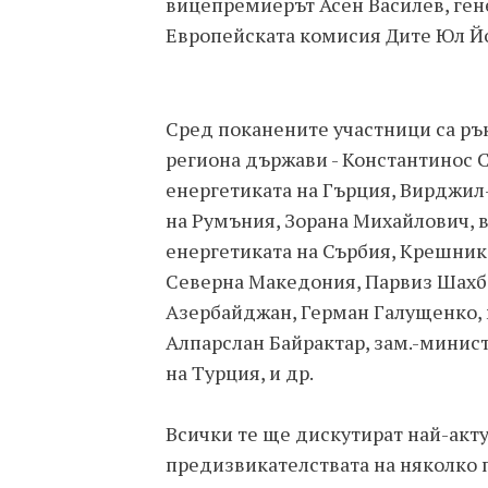
вицепремиерът Асен Василев, ген
Европейската комисия Дите Юл Й
Сред поканените участници са ръ
региона държави - Константинос С
енергетиката на Гърция, Вирджил
на Румъния, Зорана Михайлович, 
енергетиката на Сърбия, Крешник
Северна Македония, Парвиз Шахба
Азербайджан, Герман Галущенко, 
Алпарслан Байрактар, зам.-минис
на Турция, и др.
Всички те ще дискутират най-акту
предизвикателствата на няколко 