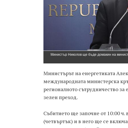
Министър Николов ще бъде домакин на минист
Министърът на енергетиката Але
международната министерска кръг
регионалното сътрудничество за 
зелен преход.
Събитието ще започне от 10:00 ч. 
(четвъртък) и в него ще се вклю