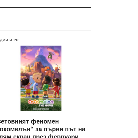
ДИИ И PR
ветовният феномен
окомелън“ за първи път на
лям екран през февруари