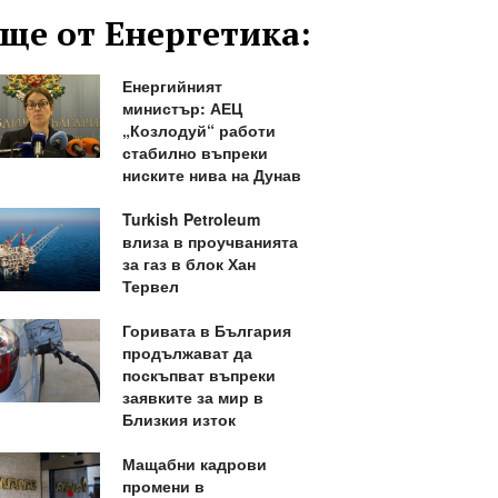
ще от Енергетика:
Енергийният
министър: АЕЦ
„Козлодуй“ работи
стабилно въпреки
ниските нива на Дунав
Turkish Petroleum
влиза в проучванията
за газ в блок Хан
Тервел
Горивата в България
продължават да
поскъпват въпреки
заявките за мир в
Близкия изток
Мащабни кадрови
промени в