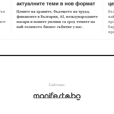
актуалните теми в нов формат
це
Цените на храните, бъдещето на труда,
Бъл
тъп
финансите в България, AI, международните
най
пазари и новите умения са сред темите на
пр
оите
най-голямото бизнес събитие у нас
...
Евр
пре
FOOTER-MIDDLE
F
Сайтове: