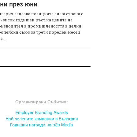
ни през юни
гария запазва позицията си на страна с
-висок годишен ръст на цените на
оизводител в промишлеността в целия
опейски съюз за трети пореден месец
з...
OOTER-СЪБИТИЯ
Организирани Събития:
Employer Branding Awards
Най-зелените компании в Бълагрия
Годишни награди на b2b Media