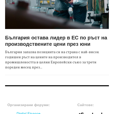
България остава лидер в ЕС по ръст на
производствените цени през юни
България запазва позицията си на страна с най-висок
годишен ръст на цените на производител в
промишлеността в целия Европейски съюз за трети
пореден месец през...
FOOTER-ФОРУМИ
FOOTER-MIDDLE
Организирани форуми:
Сайтове:
Digital Finance