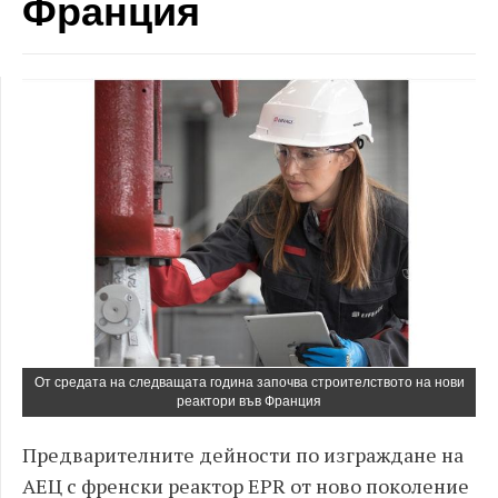
Франция
От средата на следващата година започва строителството на нови
реактори във Франция
Предварителните дейности по изграждане на
АЕЦ с френски реактор EPR от ново поколение