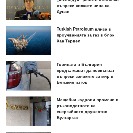
въпреки ниските нива на
Дунав
Turkish Petroleum влиза в
проучванията за газ в блок
Хан Тервел
Горивата в България
продължават да поскъпват
въпреки заявките за мир в
Близкия изток
Мащабни кадрови промени в
ръководството на
енергийното дружество
Булгаргаз