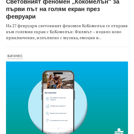
Световният феномен „Кокомелън“ за
първи път на голям екран през
февруари
На 27 февруари световният феномен КоКомелън се отправя
към големия екран с КоКомелън: Филмът – изцяло ново
приключение, изпълнено с музика, емоция и...
БИЗНЕС