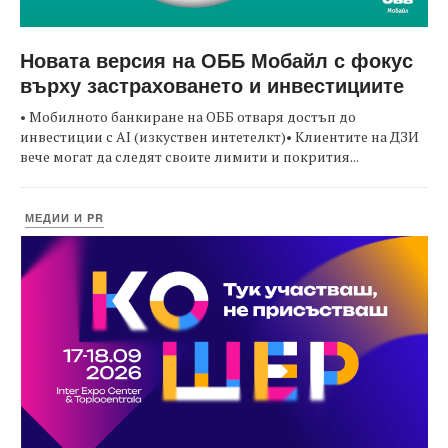
Новата версия на ОББ Мобайл с фокус
върху застраховането и инвестициите
• Мобилното банкиране на ОББ отваря достъп до
инвестиции с AI (изкуствен интетелкт)• Клиентите на ДЗИ
вече могат да следят своите лимити и покрития...
МЕДИИ И PR