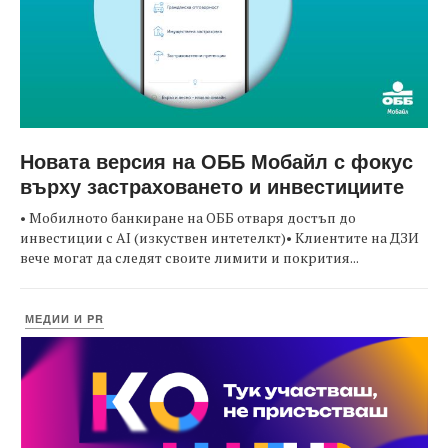
Новата версия на ОББ Мобайл с фокус
върху застраховането и инвестициите
• Мобилното банкиране на ОББ отваря достъп до
инвестиции с AI (изкуствен интетелкт)• Клиентите на ДЗИ
вече могат да следят своите лимити и покрития...
МЕДИИ И PR