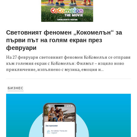
Световният феномен „Кокомелън“ за
първи път на голям екран през
февруари
На 27 февруари световният феномен КоКомелън се отправя
към големия екран с КоКомелън: Филмът – изцяло ново
приключение, изпълнено с музика, емоция и...
БИЗНЕС