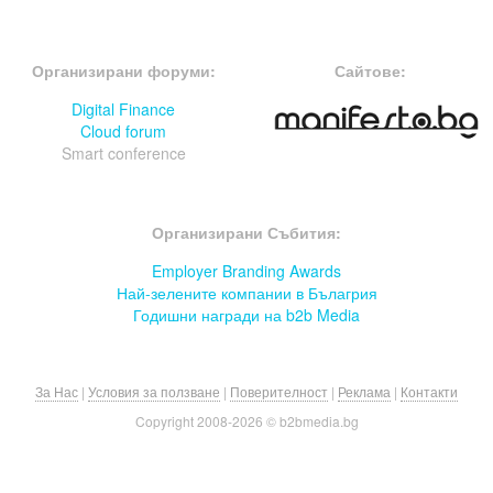
FOOTER-ФОРУМИ
FOOTER-MIDDLE
Организирани форуми:
Сайтове:
Digital Finance
Cloud forum
Smart conference
FOOTER-СЪБИТИЯ
Организирани Събития:
Employer Branding Awards
Най-зелените компании в Бълагрия
Годишни награди на b2b Media
За Нас
|
Условия за ползване
|
Поверителност
|
Реклама
|
Контакти
Copyright 2008-
2026 © b2bmedia.bg