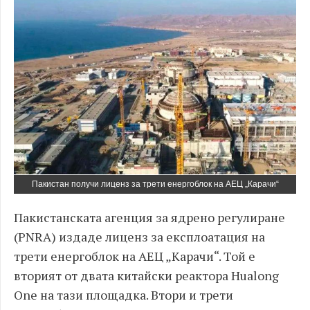
Пакистан получи лиценз за трети енергоблок на АЕЦ „Карачи“
Пакистанската агенция за ядрено регулиране
(PNRA) издаде лиценз за експлоатация на
трети енергоблок на АЕЦ „Карачи“. Той е
вторият от двата китайски реактора Hualong
One на тази площадка. Втори и трети