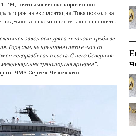
ПТ-7М, която има висока корозионно-
дълъг срок на експлоатация. Това позволява
 и подмяната на компоненти в инсталациите.
еханичен завод осигурява титанови тръби за
я. Горд съм, че предприятието е част от
Е
мен ледоразбивач в света. С него Северният
ч
в международна транспортна артерия“
,
ор на ЧМЗ Сергей Чинейкин.