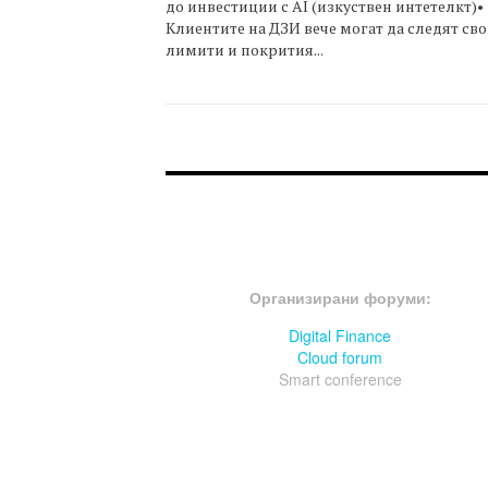
до инвестиции с AI (изкуствен интетелкт)•
Клиентите на ДЗИ вече могат да следят св
лимити и покрития...
FOOTER-ФОРУМИ
Организирани форуми:
Digital Finance
Cloud forum
Smart conference