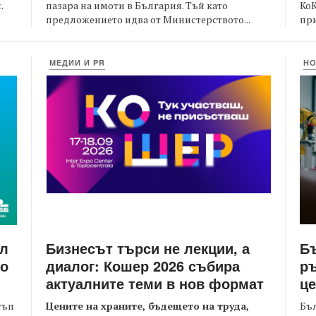
пазара на имоти в България. Тъй като
Ко
.
предложението идва от Министерството...
при
МЕДИИ И PR
Н
Бизнесът търси не лекции, а
Бъ
йл
диалог: Кошер 2026 събира
ръ
то
актуалните теми в нов формат
це
Цените на храните, бъдещето на труда,
Бъл
тъп