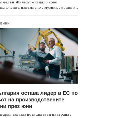
Комелън: Филмът – изцяло ново
ключение, изпълнено с музика, емоция и...
ОВИНИ
лгария остава лидер в ЕС по
ст на производствените
ни през юни
гария запазва позицията си на страна с