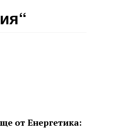
сия“
ще от Енергетика: