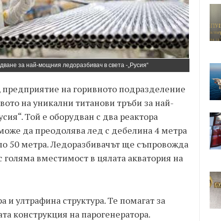
дване за най-мощния ледоразбивач в света -„Русия“
, предприятие на горивното подразделение
вото на уникални титанови тръби за най-
сия“. Той е оборудван с два реактора
може да преодолява лед с дебелина 4 метра
оло 50 метра. Ледоразбивачът ще съпровожда
 голяма вместимост в цялата акватория на
а и ултрафина структура. Те помагат за
ата конструкция на парогенератора.