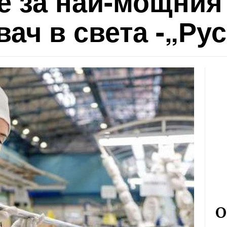
е за най-мощния
ач в света -„Ру
О