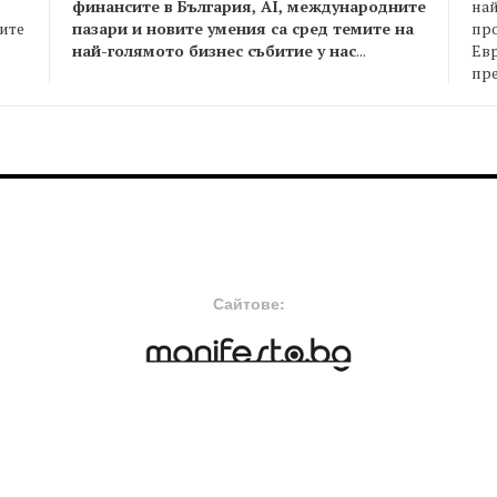
финансите в България, AI, международните
най
пазари и новите умения са сред темите на
пр
оите
най-голямото бизнес събитие у нас
...
Евр
пре
FOOTER-MIDDLE
F
Сайтове: