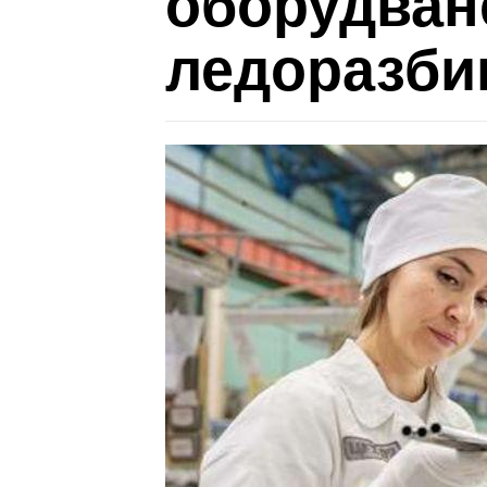
оборудван
ледоразбив