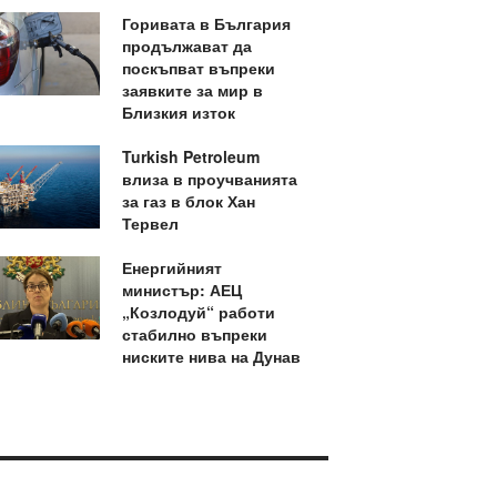
Горивата в България
продължават да
поскъпват въпреки
заявките за мир в
Близкия изток
Turkish Petroleum
влиза в проучванията
за газ в блок Хан
Тервел
Енергийният
министър: АЕЦ
„Козлодуй“ работи
стабилно въпреки
ниските нива на Дунав