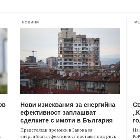
НОВИНИ
МЕ
Нови изисквания за енергийна
С
ов
ефективност заплашват
„К
сделките с имоти в България
го
Предстоящи промени в Закона за
На 
енергийната ефективност поставят под риск
КоК
и