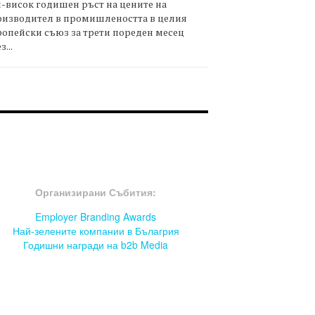
-висок годишен ръст на цените на
оизводител в промишлеността в целия
опейски съюз за трети пореден месец
з...
OOTER-СЪБИТИЯ
Организирани Събития:
Employer Branding Awards
Най-зелените компании в Бълагрия
Годишни награди на b2b Media