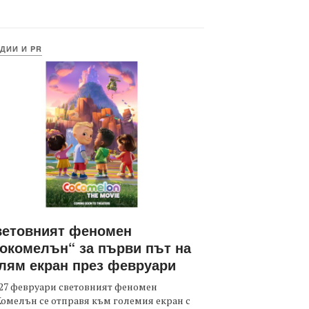
ДИИ И PR
ветовният феномен
окомелън“ за първи път на
лям екран през февруари
27 февруари световният феномен
омелън се отправя към големия екран с