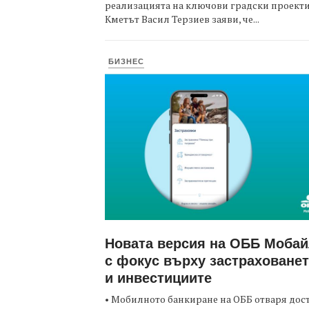
реализацията на ключови градски проекти
Кметът Васил Терзиев заяви, че...
БИЗНЕС
Новата версия на ОББ Моба
с фокус върху застраховане
и инвестициите
• Мобилното банкиране на ОББ отваря дос