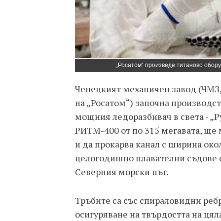
„Росатом“ произведе титаново обору
Чепецкият механичен завод (ЧМЗ
на „Росатом“) започна производст
мощния ледоразбивач в света - „Ру
РИТМ-400 от по 315 мегавата, ще 
и да прокарва канал с ширина ок
целогодишно плавателни съдове с
Северния морски път.
Тръбите са със спираловидни ребр
осигуряване на твърдостта на цял