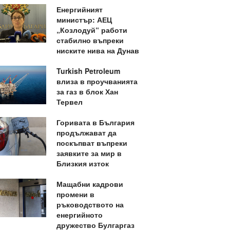
Енергийният
министър: АЕЦ
„Козлодуй“ работи
стабилно въпреки
ниските нива на Дунав
Turkish Petroleum
влиза в проучванията
за газ в блок Хан
Тервел
Горивата в България
продължават да
поскъпват въпреки
заявките за мир в
Близкия изток
Мащабни кадрови
промени в
ръководството на
енергийното
дружество Булгаргаз