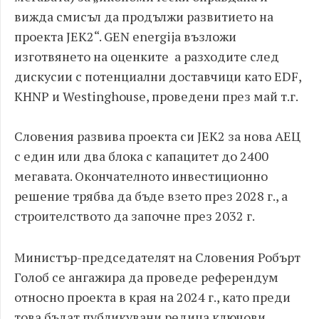
вижда смисъл да продължи развитието на
проекта JEK2“. GEN energija възложи
изготвянето на оценките а разходите след
дискусии с потенциални доставчици като EDF,
KHNP и Westinghouse, проведени през май т.г.
Словения развива проекта си JEK2 за нова АЕЦ
с един или два блока с капацитет до 2400
мегавата. Окончателното инвестиционно
решение трябва да бъде взето през 2028 г., а
строителството да започне през 2032 г.
Министър-председателят на Словения Робърт
Голоб се ангажира да проведе референдум
относно проекта в края на 2024 г., като преди
това бъдат публикувани редица ключови