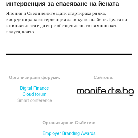
интервенция за спасяване на йената
Япония и Съединените щати стартираха рядка,
координирана интервенция за покупка на йени. Целта на
инициативата е да спре обезценяването на японската
валута, която...
FOOTER-ФОРУМИ
FOOTER-MIDDLE
Организирани форуми:
Сайтове:
Digital Finance
Cloud forum
Smart conference
FOOTER-СЪБИТИЯ
Организирани Събития:
Employer Branding Awards