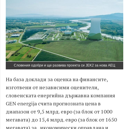
Словения одобри и ще развива проекта си JEK2 за нова АЕЦ
На база доклади за оценка на финансите,
изготвени от независими оценители,
словенската енергийна държавна компания
GEN energija счита прогнозната цена в
диапазон от 9,5 млрд. евро (за блок от 1000
мегавата) до 15,4 млрд. евро (за блок от 1650
мегавата) за „икономически оправдана и