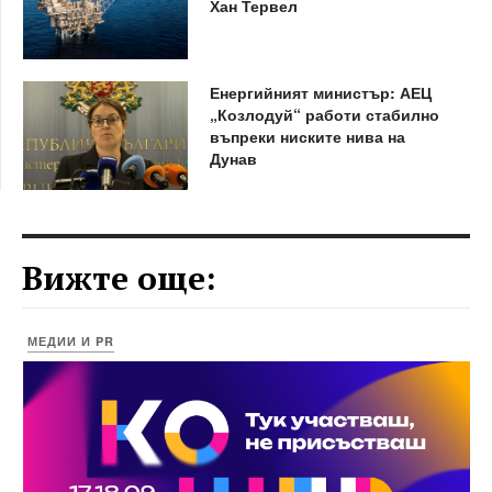
Хан Тервел
Енергийният министър: АЕЦ
„Козлодуй“ работи стабилно
въпреки ниските нива на
Дунав
Вижте още:
МЕДИИ И PR