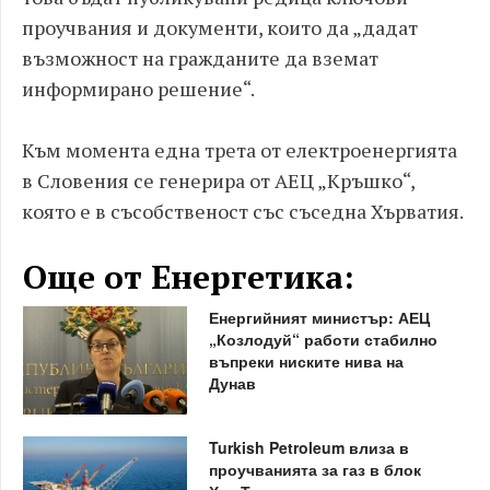
проучвания и документи, които да „дадат
възможност на гражданите да вземат
информирано решение“.
Към момента една трета от електроенергията
в Словения се генерира от АЕЦ „Кръшко“,
която е в съсобственост със съседна Хърватия.
Още от Енергетика:
Енергийният министър: АЕЦ
„Козлодуй“ работи стабилно
въпреки ниските нива на
Дунав
Turkish Petroleum влиза в
проучванията за газ в блок