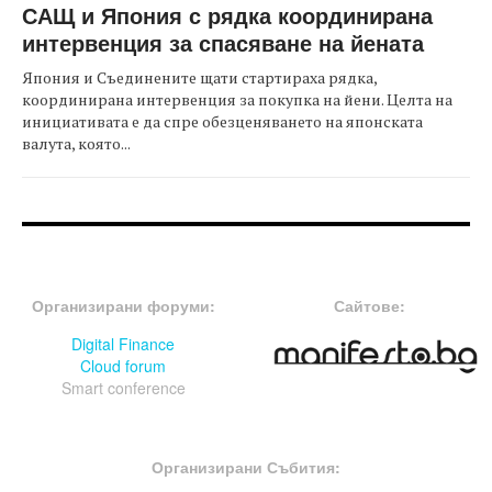
САЩ и Япония с рядка координирана
интервенция за спасяване на йената
Япония и Съединените щати стартираха рядка,
координирана интервенция за покупка на йени. Целта на
инициативата е да спре обезценяването на японската
валута, която...
FOOTER-ФОРУМИ
FOOTER-MIDDLE
Организирани форуми:
Сайтове:
Digital Finance
Cloud forum
Smart conference
FOOTER-СЪБИТИЯ
Организирани Събития: