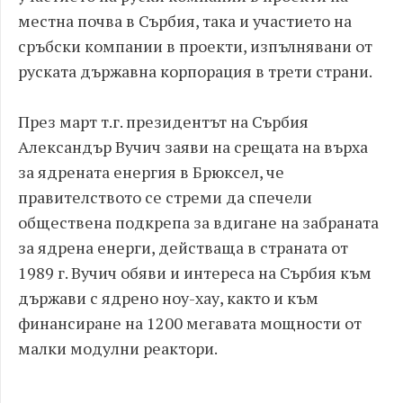
местна почва в Сърбия, така и участието на
сръбски компании в проекти, изпълнявани от
руската държавна корпорация в трети страни.
През март т.г. президентът на Сърбия
Александър Вучич заяви на срещата на върха
за ядрената енергия в Брюксел, че
правителството се стреми да спечели
обществена подкрепа за вдигане на забраната
за ядрена енерги, действаща в страната от
1989 г. Вучич обяви и интереса на Сърбия към
държави с ядрено ноу-хау, както и към
финансиране на 1200 мегавата мощности от
малки модулни реактори.