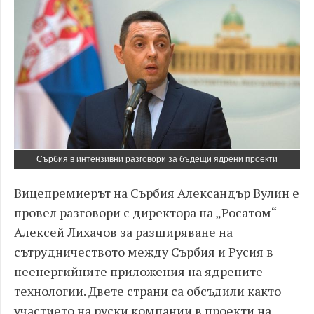
Сърбия в интензивни разговори за бъдещи ядрени проекти
Вицепремиерът на Сърбия Александър Вулин е
провел разговори с директора на „Росатом“
Алексей Лихачов за разширяване на
сътрудничеството между Сърбия и Русия в
неенергийните приложения на ядрените
технологии. Двете страни са обсъдили както
участието на руски компании в проекти на