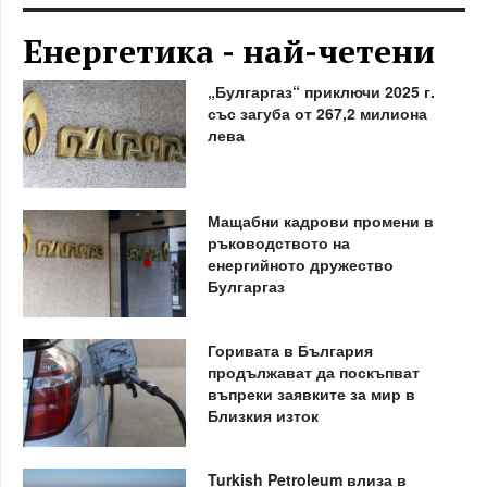
Енергетика - най-четени
„Булгаргаз“ приключи 2025 г.
със загуба от 267,2 милиона
лева
Мащабни кадрови промени в
ръководството на
енергийното дружество
Булгаргаз
Горивата в България
продължават да поскъпват
въпреки заявките за мир в
Близкия изток
Turkish Petroleum влиза в