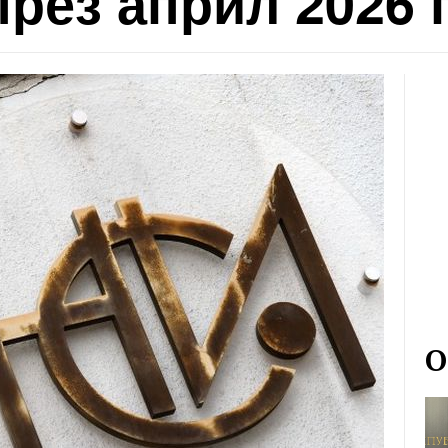
през април 2026 г
О