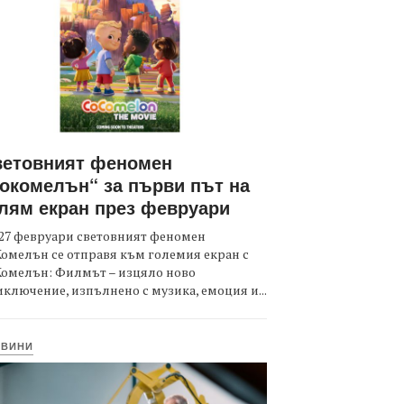
ветовният феномен
окомелън“ за първи път на
лям екран през февруари
27 февруари световният феномен
омелън се отправя към големия екран с
Комелън: Филмът – изцяло ново
ключение, изпълнено с музика, емоция и...
ОВИНИ