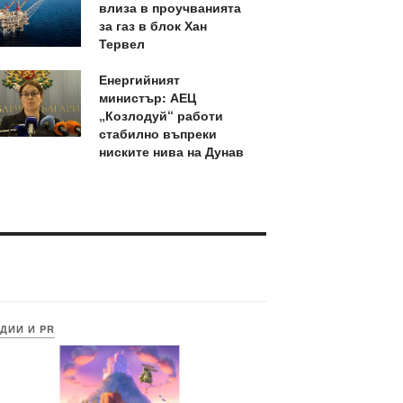
влиза в проучванията
за газ в блок Хан
Тервел
Енергийният
министър: АЕЦ
„Козлодуй“ работи
стабилно въпреки
ниските нива на Дунав
ДИИ И PR