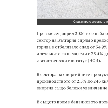
Спад в производството и 
През месец април 2026 г. се наб
сектор на България спрямо предх
горива е отбелязало спад от 34.9%
доставките са намалели с 33.4% д
статистически институт (НСИ).
В сектора на енергийните продукт
производството от 2.5% до 246 хи
енергия също бележи увеличение с
В същото време бензиновото произ