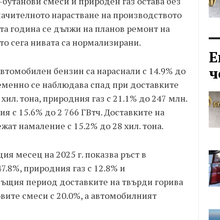
бутанови смеси и природен газ остава без
начителното нарастване на производството
а година се дължи на планов ремонт на
то сега нивата са нормализирани.
Е
ч
 автомобилен бензин са нараснали с 14.9% до
ременно се наблюдава спад при доставките
хил. тона, природния газ с 21.1% до 247 млн.
ия с 15.6% до 2 766 ГВтч. Доставките на
ат намаление с 15.2% до 28 хил. тона.
я месец на 2025 г. показва ръст в
7.8%, природния газ с 12.8% и
 същия период доставките на твърди горива
овите смеси с 20.0%, а автомобилният