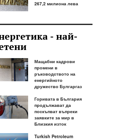
267,2 милиона лева
нергетика - най-
етени
Мащабни кадрови
промени в
ръководството на
енергийното
дружество Булгаргаз
Горивата в България
продължават да
поскъпват въпреки
заявките за мир в
Близкия изток
Turkish Petroleum