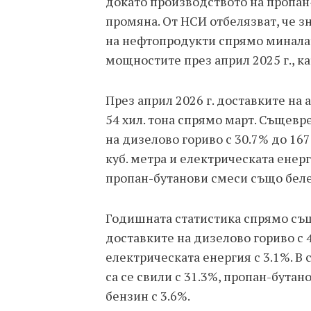
докато производството на пропан-
промяна. От НСИ отбелязват, че з
на нефтопродукти спрямо миналат
мощностите през април 2025 г., ка
През април 2026 г. доставките на
54 хил. тона спрямо март. Същев
на дизелово гориво с 30.7% до 167 
куб. метра и електрическата енерг
пропан-бутанови смеси също бележ
Годишната статистика спрямо същи
доставките на дизелово гориво с 4
електрическата енергия с 3.1%. В
са се свили с 31.3%, пропан-бутан
бензин с 3.6%.