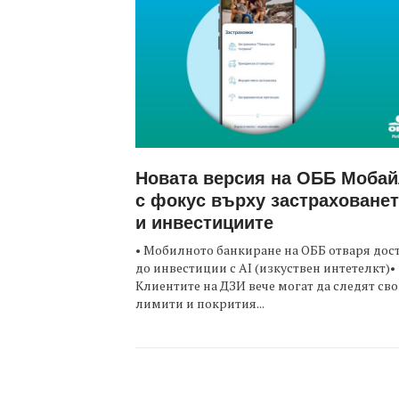
Новата версия на ОББ Моба
с фокус върху застраховане
и инвестициите
• Мобилното банкиране на ОББ отваря дос
до инвестиции с AI (изкуствен интетелкт)•
Клиентите на ДЗИ вече могат да следят св
лимити и покрития...