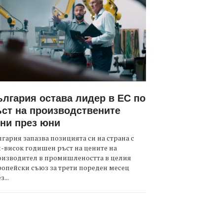
лгария остава лидер в ЕС по
ст на производствените
ни през юни
гария запазва позицията си на страна с
-висок годишен ръст на цените на
оизводител в промишлеността в целия
опейски съюз за трети пореден месец
з...