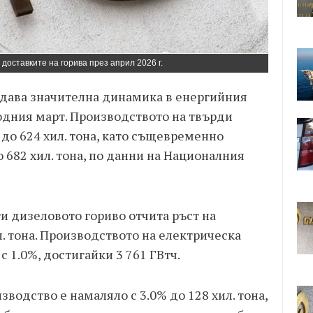
доставките на горива през април 2026 г.
людава значителна динамика в енергийния
одния март. Производството на твърди
 до 624 хил. тона, като същевременно
о 682 хил. тона, по данни на Националния
и дизеловото гориво отчита ръст на
л. тона. Производството на електрическа
 1.0%, достигайки 3 761 ГВтч.
водство е намаляло с 3.0% до 128 хил. тона,