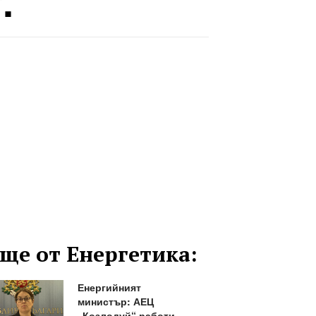
.
ще от Енергетика:
Енергийният
министър: АЕЦ
„Козлодуй“ работи