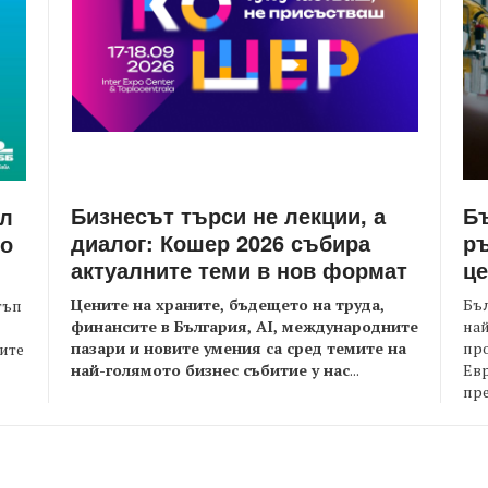
Бизнесът търси не лекции, а
Бъ
йл
диалог: Кошер 2026 събира
ръ
то
актуалните теми в нов формат
це
Цените на храните, бъдещето на труда,
Бъл
тъп
финансите в България, AI, международните
най
пазари и новите умения са сред темите на
пр
оите
най-голямото бизнес събитие у нас
...
Евр
пре