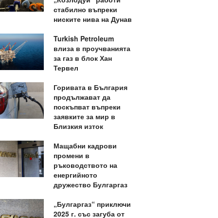
стабилно въпреки
ниските нива на Дунав
Turkish Petroleum
влиза в проучванията
за газ в блок Хан
Тервел
Горивата в България
продължават да
поскъпват въпреки
заявките за мир в
Близкия изток
Мащабни кадрови
промени в
ръководството на
енергийното
дружество Булгаргаз
„Булгаргаз“ приключи
2025 г. със загуба от