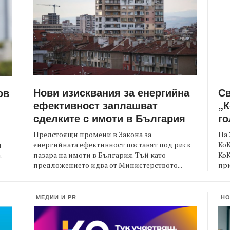
Нови изисквания за енергийна
С
ов
ефективност заплашват
„К
сделките с имоти в България
го
Предстоящи промени в Закона за
На 
енергийната ефективност поставят под риск
КоК
и
пазара на имоти в България. Тъй като
Ко
.
предложението идва от Министерството...
при
МЕДИИ И PR
Н