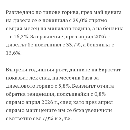
Разгледано по типове горива, през май цената
на дизела се е повишила с 29,0% спрямо
същия месец на миналата година, а на бензина
– с 16,2%. За сравнение, през април 2026 г.
дизелът бе поскъпнал с 33,7%, а бензинът с
13,6%.
Въпреки годишния ръст, данните на Евростат
показват лек спад на месечна база за
дизеловото гориво с 5,8%. Бензинът отчита
обратна тенденция, поскъпвайки с 0,8%
спрямо април 2026 г., след като през април
спрямо март цените им се бяха увеличили
съответно със 7,9% и 2,4%.