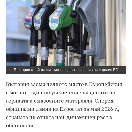
България с най-голям ръст на цените на горивата в целия ЕС
България заема челното място в Европейския
съюз по годишно увеличение на цените на
горивата и смазочните материали. Според
официални данни на Евростат за май 2026 г.,
страната ни отчита най-динамичен ръст в
общността.