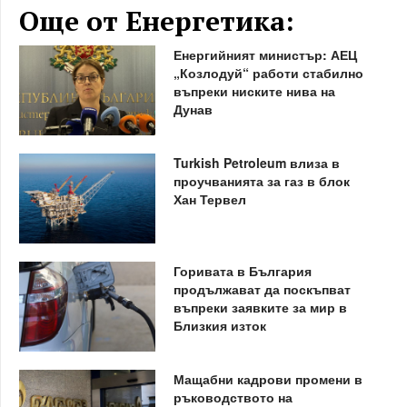
Още от Енергетика:
Енергийният министър: АЕЦ
„Козлодуй“ работи стабилно
въпреки ниските нива на
Дунав
Turkish Petroleum влиза в
проучванията за газ в блок
Хан Тервел
Горивата в България
продължават да поскъпват
въпреки заявките за мир в
Близкия изток
Мащабни кадрови промени в
ръководството на