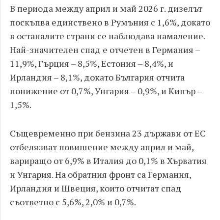
В периода между април и май 2026 г. дизелът
поскъпва единствено в Румъния с 1,6%, докато
в останалите страни се наблюдава намаление.
Най-значителен спад е отчетен в Германия –
11,9%, Гърция – 8,5%, Естония – 8,4%, и
Ирландия – 8,1%, докато България отчита
понижение от 0,7%, Унгария – 0,9%, и Кипър –
1,5%.
Същевременно при бензина 23 държави от ЕС
отбелязват повишение между април и май,
вариращо от 6,9% в Италия до 0,1% в Хърватия
и Унгария. На обратния фронт са Германия,
Ирландия и Швеция, които отчитат спад
съответно с 5,6%, 2,0% и 0,7%.